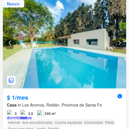
Nuevo
$ 1/mes
Casa
in Los Aromos, Roldán, Provincia de Santa Fe
3
2,5
240 m²
Internet
Aire acondicionado
Cocina equipada
Electricidad
Pileta
Zona para niños
Jardín
Parrilla