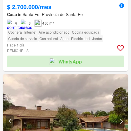
$ 2.700.000/mes
Casa
in Santa Fe, Provincia de Santa Fe
4
3
450 m²
Cochera
Internet
Aire acondicionado
Cocina equipada
Cuarto de servicio
Gas natural
Agua
Electricidad
Jardín
Hace 1 día
DEMICHELIS
WhatsApp