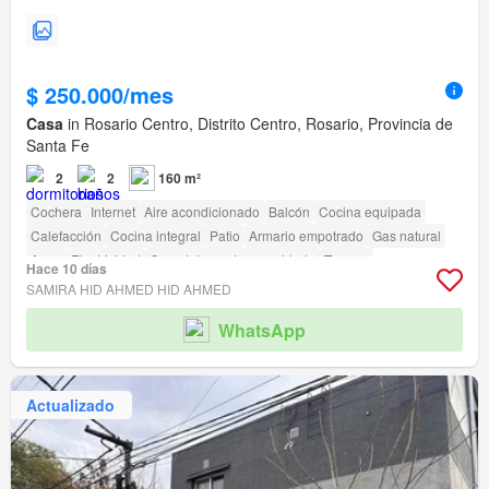
$ 250.000/mes
Casa
in Rosario Centro, Distrito Centro, Rosario, Provincia de
Santa Fe
2
2
160 m²
Cochera
Internet
Aire acondicionado
Balcón
Cocina equipada
Calefacción
Cocina integral
Patio
Armario empotrado
Gas natural
Agua
Electricidad
Completamente amueblado
Terraza
Hace 10 días
amenity_wi_fi
Encargado
SAMIRA HID AHMED HID AHMED
WhatsApp
Actualizado