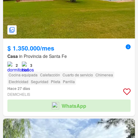
$ 1.350.000/mes
Casa
in Provincia de Santa Fe
2
3
Cocina equipada
Calefacción
Cuarto de servicio
Chimenea
Electricidad
Seguridad
Pileta
Parrilla
Hace 27 días
DEMICHELIS
WhatsApp