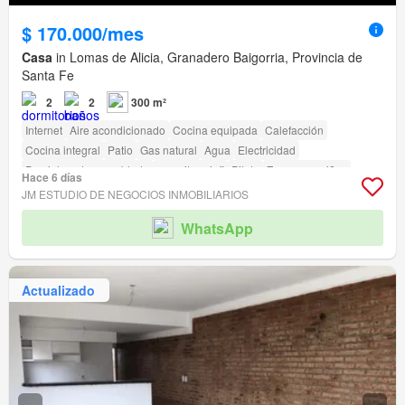
$ 170.000/mes
Casa
in Lomas de Alicia, Granadero Baigorria, Provincia de
Santa Fe
2
2
300 m²
Internet
Aire acondicionado
Cocina equipada
Calefacción
Cocina integral
Patio
Gas natural
Agua
Electricidad
Parcialmente amueblado
amenity_wi_fi
Pileta
Zona para niños
Hace 6 días
Jardín
Parrilla
JM ESTUDIO DE NEGOCIOS INMOBILIARIOS
WhatsApp
Actualizado