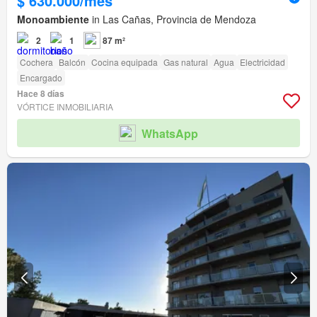
$ 630.000/mes
Monoambiente
in Las Cañas, Provincia de Mendoza
2
1
87 m²
Cochera
Balcón
Cocina equipada
Gas natural
Agua
Electricidad
Encargado
Hace 8 días
VÓRTICE INMOBILIARIA
WhatsApp