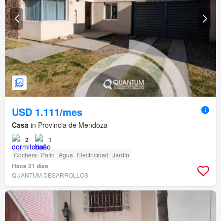
USD 1.111/mes
Casa
in Provincia de Mendoza
2
1
Cochera
Patio
Agua
Electricidad
Jardín
Hace 21 días
QUANTUM DESARROLLOS