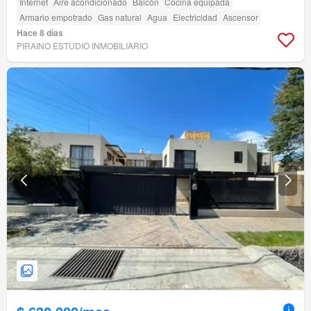
Internet
Aire acondicionado
Balcón
Cocina equipada
Armario empotrado
Gas natural
Agua
Electricidad
Ascensor
Hace 8 días
PIRAINO ESTUDIO INMOBILIARIO