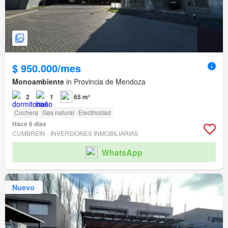
$ 950.000/mes
Monoambiente
in Provincia de Mendoza
2
1
65 m²
Cochera
Gas natural
Electricidad
Hace 6 días
CUMBREIN - INVERSIONES INMOBILIARIAS
WhatsApp
Nuevo