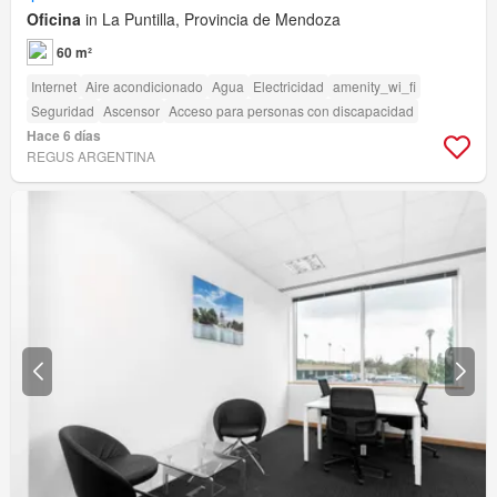
Oficina
in La Puntilla, Provincia de Mendoza
60 m²
Internet
Aire acondicionado
Agua
Electricidad
amenity_wi_fi
Seguridad
Ascensor
Acceso para personas con discapacidad
Hace 6 días
REGUS ARGENTINA