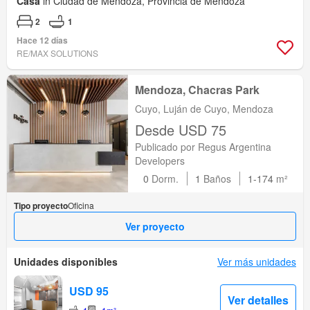
Casa
in Ciudad de Mendoza, Provincia de Mendoza
2
1
Hace 12 días
RE/MAX SOLUTIONS
Mendoza, Chacras Park
Cuyo, Luján de Cuyo, Mendoza
Desde USD 75
Publicado por Regus Argentina
Developers
0
Dorm.
1
Baños
1-174
m²
Tipo proyecto
Oficina
Ver proyecto
Unidades disponibles
Ver más unidades
USD 95
Ver detalles