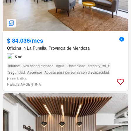
$ 84.036/mes
Oficina
in La Puntilla, Provincia de Mendoza
5 m²
Internet
Aire acondicionado
Agua
Electricidad
amenity_wi_fi
Seguridad
Ascensor
Acceso para personas con discapacidad
Hace 6 días
REGUS ARGENTINA