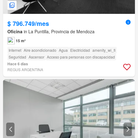
$ 796.749/mes
Oficina
in La Puntilla, Provincia de Mendoza
15 m²
Internet
Aire acondicionado
Agua
Electricidad
amenity_wi_fi
Seguridad
Ascensor
Acceso para personas con discapacidad
Hace 6 días
REGUS ARGENTINA