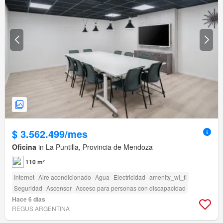
$ 3.562.499/mes
Oficina
in La Puntilla, Provincia de Mendoza
110 m²
Internet
Aire acondicionado
Agua
Electricidad
amenity_wi_fi
Seguridad
Ascensor
Acceso para personas con discapacidad
Hace 6 días
REGUS ARGENTINA