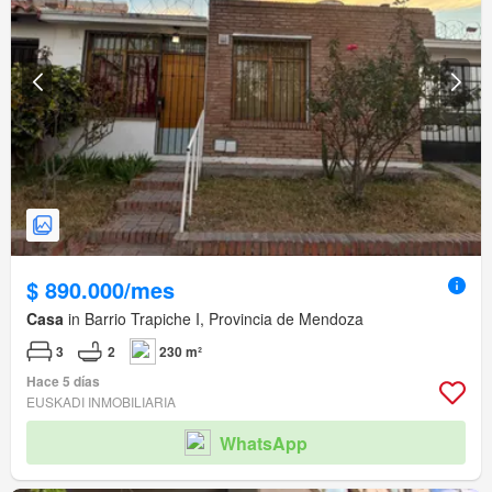
$ 890.000/mes
Casa
in Barrio Trapiche I, Provincia de Mendoza
3
2
230 m²
Hace 5 días
EUSKADI INMOBILIARIA
WhatsApp