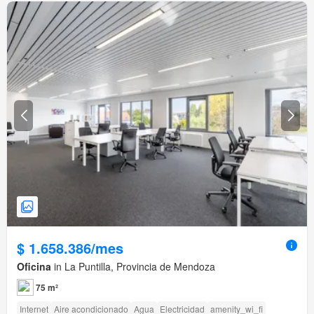
$ 1.658.386/mes
Oficina
in La Puntilla, Provincia de Mendoza
75 m²
Internet
Aire acondicionado
Agua
Electricidad
amenity_wi_fi