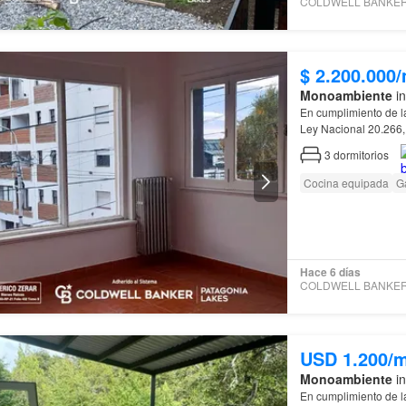
$ 2.200.000
Monoambiente
in
En cumplimiento de l
Ley Nacional 20.266,
de
Río
Negro
, Ley 
3
dormitorios
Cocina equipada
G
Hace 6 días
USD 1.200/
Monoambiente
in
En cumplimiento de l