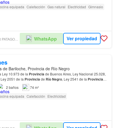
ocina equipada
Calefacción
Gas natural
Electricidad
Gimnasio
Ver propiedad
WhatsApp
COLDWELL BANKER PATAGONIA LAKES BARILOCHE
mes
s de Bariloche, Provincia de Río Negro
a Ley 10.973 de la
Provincia
de Buenos Aires, Ley Nacional 25.028,
 Ley 2051 de la
Provincia
de
Río
Negro
, Ley 2541 de la
Provincia
2538 CMyCPN de la
Provincia
de Neuq…
2
baños
74 m²
ocina equipada
Calefacción
Electricidad
Ver propiedad