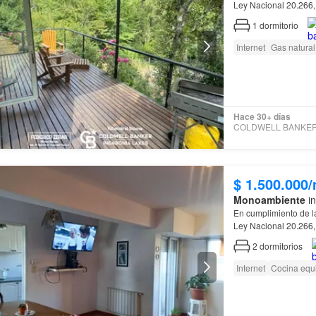
Ley Nacional 20.266,
de
Río
Negro
, Ley 
1
dormitorio
Internet
Gas natural
Hace 30+ días
$ 1.500.000
Monoambiente
in
En cumplimiento de l
Ley Nacional 20.266,
de
Río
Negro
, Ley 
2
dormitorios
Internet
Cocina equ