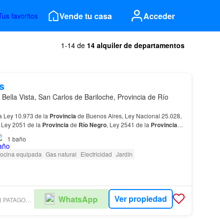
Vende tu casa
Acceder
Tus favoritos
1-14 de
14 alquiler de departamentos
s
 Bella Vista, San Carlos de Bariloche, Provincia de Río
a Ley 10.973 de la
Provincia
de Buenos Aires, Ley Nacional 25.028,
 Ley 2051 de la
Provincia
de
Río
Negro
, Ley 2541 de la
Provincia
2538 CMyCPN de la
Provincia
de Neuq…
1
baño
ocina equipada
Gas natural
Electricidad
Jardín
Ver propiedad
WhatsApp
COLDWELL BANKER PATAGONIA LAKES BARILOCHE