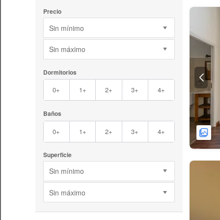
Precio
Sin mínimo
Sin máximo
Dormitorios
0+
1+
2+
3+
4+
Baños
0+
1+
2+
3+
4+
Superficie
Sin mínimo
Sin máximo