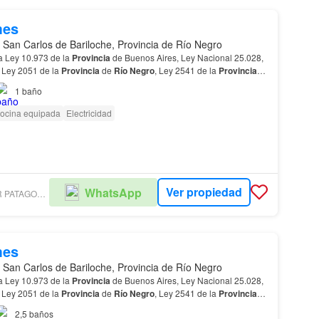
mes
 San Carlos de Bariloche, Provincia de Río Negro
a Ley 10.973 de la
Provincia
de Buenos Aires, Ley Nacional 25.028,
 Ley 2051 de la
Provincia
de
Río
Negro
, Ley 2541 de la
Provincia
2538 CMyCPN de la
Provincia
de Neuq…
1
baño
ocina equipada
Electricidad
Ver propiedad
WhatsApp
COLDWELL BANKER PATAGONIA LAKES BARILOCHE
mes
 San Carlos de Bariloche, Provincia de Río Negro
a Ley 10.973 de la
Provincia
de Buenos Aires, Ley Nacional 25.028,
 Ley 2051 de la
Provincia
de
Río
Negro
, Ley 2541 de la
Provincia
2538 CMyCPN de la
Provincia
de Neuq…
2,5
baños