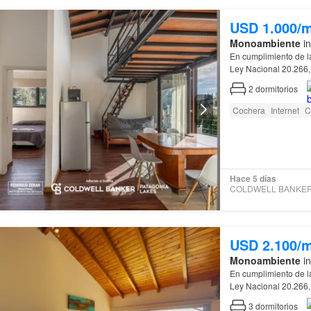
USD 1.000/
Monoambiente
in
En cumplimiento de l
Ley Nacional 20.266,
de
Río
Negro
, Ley 
2
dormitorios
Cochera
Internet
C
Hace 5 días
USD 2.100/
Monoambiente
in
En cumplimiento de l
Ley Nacional 20.266,
de
Río
Negro
, Ley 
3
dormitorios