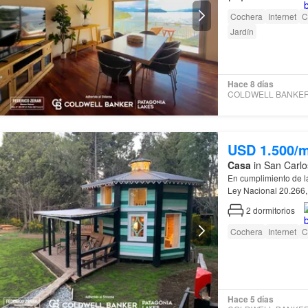
Cochera
Internet
C
Jardín
Hace 8 días
USD 1.500/
Casa
in San Carlo
En cumplimiento de l
Ley Nacional 20.266,
de
Río
Negro
, Ley 
2
dormitorios
Cochera
Internet
C
Hace 5 días