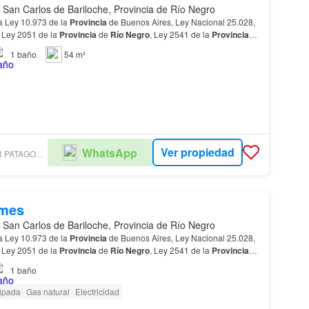
 San Carlos de Bariloche, Provincia de Río Negro
a Ley 10.973 de la
Provincia
de Buenos Aires, Ley Nacional 25.028,
 Ley 2051 de la
Provincia
de
Río
Negro
, Ley 2541 de la
Provincia
2538 CMyCPN de la
Provincia
de Neuq…
1
baño
54 m²
Ver propiedad
WhatsApp
COLDWELL BANKER PATAGONIA LAKES BARILOCHE
/mes
 San Carlos de Bariloche, Provincia de Río Negro
a Ley 10.973 de la
Provincia
de Buenos Aires, Ley Nacional 25.028,
 Ley 2051 de la
Provincia
de
Río
Negro
, Ley 2541 de la
Provincia
2538 CMyCPN de la
Provincia
de Neuq…
1
baño
ipada
Gas natural
Electricidad