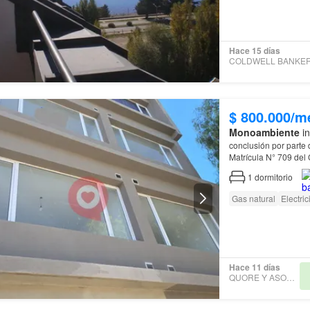
Hace 15 días
$ 800.000/m
Monoambiente
in
conclusión por parte 
Matrícula N° 709 del 
medidas exactas, así
1
dormitorio
Gas natural
Electri
Hace 11 días
QUORE Y ASOCIADOS