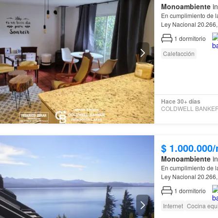
Monoambiente
in
En cumplimiento de l
Ley Nacional 20.266,
de
Río
Negro
, Ley 
1
dormitorio
Calefacción
Hace 30+ días
$ 1.000.000
Monoambiente
in
En cumplimiento de l
Ley Nacional 20.266,
de
Río
Negro
, Ley 
1
dormitorio
Internet
Cocina equ