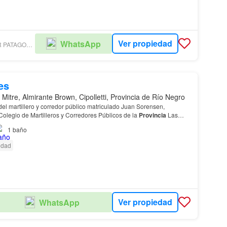
Ver propiedad
WhatsApp
COLDWELL BANKER PATAGONIA LAKES BARILOCHE
es
 Mitre, Almirante Brown, Cipolletti, Provincia de Río Negro
del martillero y corredor público matriculado Juan Sorensen,
Colegio de Martilleros y Corredores Públicos de la
Provincia
Las
 como los datos específicos del inmue…
1
baño
cidad
Ver propiedad
WhatsApp