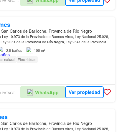
WhatsApp
COLDWELL BANKER PATAGONIA LAKES BARILOCHE
/mes
 San Carlos de Bariloche, Provincia de Río Negro
a Ley 10.973 de la
Provincia
de Buenos Aires, Ley Nacional 25.028,
 Ley 2051 de la
Provincia
de
Río
Negro
, Ley 2541 de la
Provincia
2538 CMyCPN de la
Provincia
de Neuq…
2,5
baños
100 m²
as natural
Electricidad
Ver propiedad
WhatsApp
COLDWELL BANKER PATAGONIA LAKES BARILOCHE
mes
 San Carlos de Bariloche, Provincia de Río Negro
a Ley 10.973 de la
Provincia
de Buenos Aires, Ley Nacional 25.028,