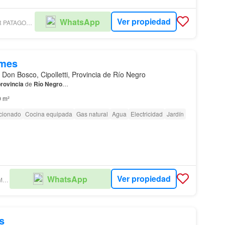
Ver propiedad
WhatsApp
COLDWELL BANKER PATAGONIA LAKES BARILOCHE
/mes
 Don Bosco, Cipolletti, Provincia de Río Negro
rovincia
de
Río
Negro
…
0 m²
icionado
Cocina equipada
Gas natural
Agua
Electricidad
Jardín
Ver propiedad
WhatsApp
RUBÍ SERVICIOS INMOBILIARIOS
s