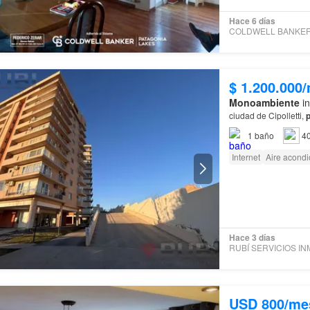
Hace 6 días
$ 1.200.000
Monoambiente
in
ciudad de Cipolletti,
p
1
baño
4
Internet
Aire acond
Hace 3 días
USD 800/me