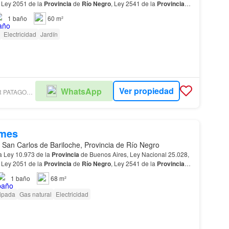
 Ley 2051 de la
Provincia
de
Río
Negro
, Ley 2541 de la
Provincia
2538 CMyCPN de la
Provincia
de Neuq…
1
baño
60 m²
Electricidad
Jardín
Ver propiedad
WhatsApp
COLDWELL BANKER PATAGONIA LAKES BARILOCHE
/mes
 San Carlos de Bariloche, Provincia de Río Negro
a Ley 10.973 de la
Provincia
de Buenos Aires, Ley Nacional 25.028,
 Ley 2051 de la
Provincia
de
Río
Negro
, Ley 2541 de la
Provincia
2538 CMyCPN de la
Provincia
de Neuq…
1
baño
68 m²
ipada
Gas natural
Electricidad