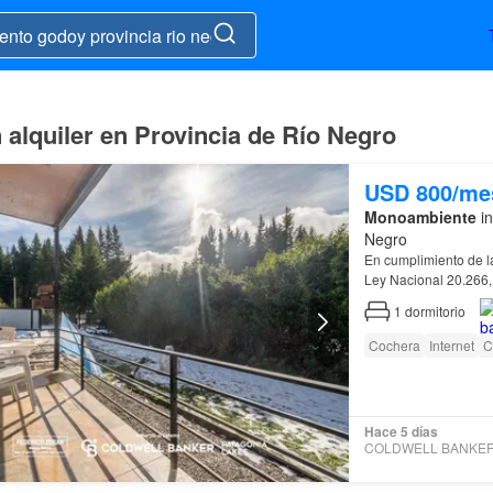
alquiler en Provincia de Río Negro
USD 800/me
Monoambiente
in
Negro
En cumplimiento de l
Ley Nacional 20.266,
de
Río
Negro
, Ley 
1
dormitorio
Cochera
Internet
C
Hace 5 días