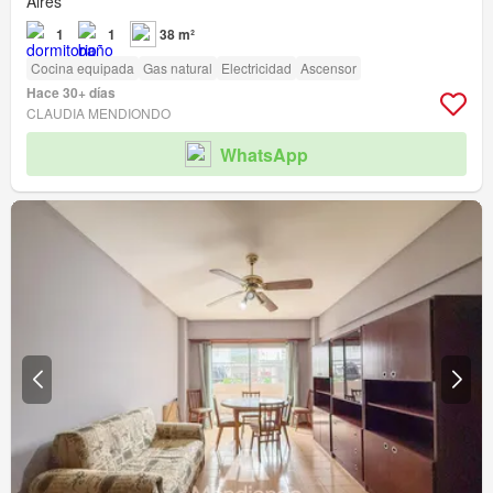
Aires
1
1
38 m²
Cocina equipada
Gas natural
Electricidad
Ascensor
Hace 30+ días
CLAUDIA MENDIONDO
WhatsApp