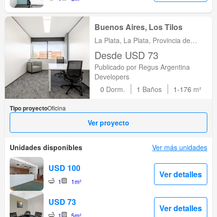
Buenos Aires, Los Tilos
La Plata, La Plata, Provincia de
Buenos Aires
Desde USD 73
Publicado por Regus Argentina
Developers
0
Dorm.
1
Baños
1-176
m²
Tipo proyecto
Oficina
Ver proyecto
Unidades disponibles
Ver más unidades
USD 100
Ver detalles
1
1m²
USD 73
Ver detalles
1
5m²