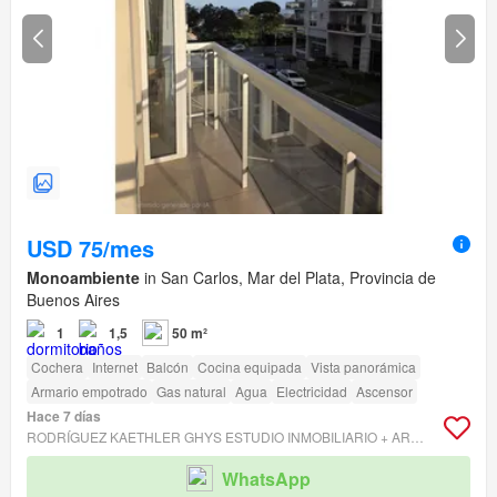
USD 75/mes
Monoambiente
in San Carlos, Mar del Plata, Provincia de
Buenos Aires
1
1,5
50 m²
Cochera
Internet
Balcón
Cocina equipada
Vista panorámica
Armario empotrado
Gas natural
Agua
Electricidad
Ascensor
Hace 7 días
RODRÍGUEZ KAETHLER GHYS ESTUDIO INMOBILIARIO + ARQUITECTURA
WhatsApp