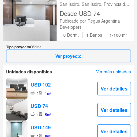
San Isidro, San Isidro, Provincia de
Buenos Aires
Desde USD 74
Publicado por Regus Argentina
Developers
0
Dorm.
1
Baños
1-100
m²
Tipo proyecto
Oficina
Ver proyecto
Unidades disponibles
Ver más unidades
USD 102
Ver detalles
1
1m²
USD 74
Ver detalles
1
5m²
USD 149
Ver detalles
1
8m²