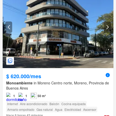
$ 620.000/mes
Monoambiente
in Moreno Centro norte, Moreno, Provincia de
Buenos Aires
1
1
50 m²
Internet
Aire acondicionado
Balcón
Cocina equipada
Armario empotrado
Gas natural
Agua
Electricidad
Ascensor
Hace 8 horas 43 minutos