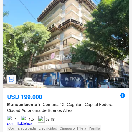
USD 199.000
Monoambiente
in Comuna 12, Coghlan, Capital Federal,
Ciudad Autónoma de Buenos Aires
1
1,5
57 m²
Cocina equipada
Electricidad
Gimnasio
Pileta
Parrilla