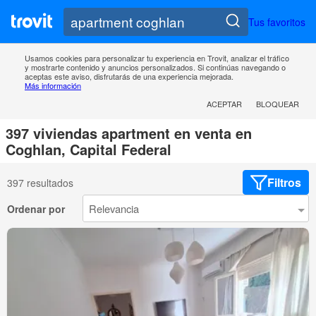
Tus favoritos
Usamos cookies para personalizar tu experiencia en Trovit, analizar el tráfico
y mostrarte contenido y anuncios personalizados. Si continúas navegando o
aceptas este aviso, disfrutarás de una experiencia mejorada.
Más información
ACEPTAR
BLOQUEAR
397 viviendas apartment en venta en
Coghlan, Capital Federal
Filtros
397 resultados
Ordenar por