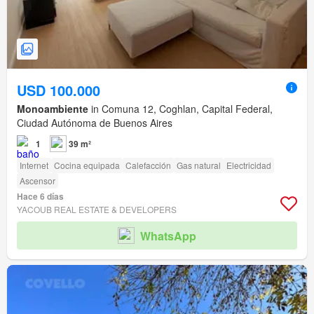
USD 100.000
Monoambiente
in Comuna 12, Coghlan, Capital Federal,
Ciudad Autónoma de Buenos Aires
1
39 m²
Internet
Cocina equipada
Calefacción
Gas natural
Electricidad
Ascensor
Hace 6 días
YACOUB REAL ESTATE & DEVELOPERS
WhatsApp