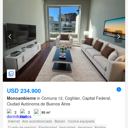
USD 234.900
Monoambiente
in Comuna 12, Coghlan, Capital Federal,
Ciudad Autónoma de Buenos Aires
2
2
86 m²
Internet
Aire acondicionado
Balcón
Cocina equipada
Cuarto de servicio
Electricidad
Seguridad
Ascensor
Parrilla