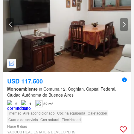
USD 117.500
Monoambiente
in Comuna 12, Coghlan, Capital Federal,
Ciudad Autónoma de Buenos Aires
2
1
52 m²
Internet
Aire acondicionado
Cocina equipada
Calefacción
Cuarto de servicio
Gas natural
Electricidad
Hace 6 días
YACOUB REAL ESTATE & DEVELOPERS