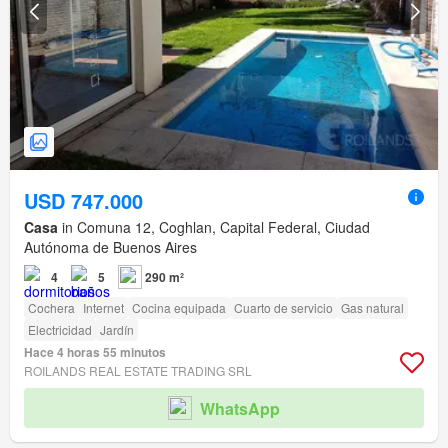
USD 747.000
Casa
in Comuna 12, Coghlan, Capital Federal, Ciudad
Autónoma de Buenos Aires
4
5
290 m²
Cochera
Internet
Cocina equipada
Cuarto de servicio
Gas natural
Electricidad
Jardín
Hace 4 horas 55 minutos
ROILANDS REAL ESTATE TRADING SRL
WhatsApp