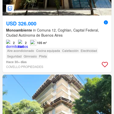
USD 326.000
Monoambiente
in Comuna 12, Coghlan, Capital Federal,
Ciudad Autónoma de Buenos Aires
2
2
105 m²
Aire acondicionado
Cocina equipada
Calefacción
Electricidad
Seguridad
Gimnasio
Pileta
Hace 30+ días
COVELLO PROPIEDADES