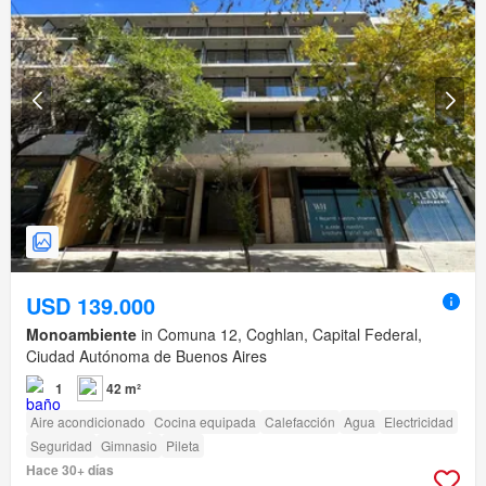
USD 139.000
Monoambiente
in Comuna 12, Coghlan, Capital Federal,
Ciudad Autónoma de Buenos Aires
1
42 m²
Aire acondicionado
Cocina equipada
Calefacción
Agua
Electricidad
Seguridad
Gimnasio
Pileta
Hace 30+ días