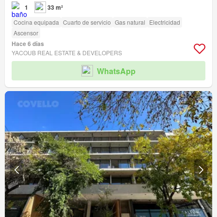
1
33 m²
Cocina equipada
Cuarto de servicio
Gas natural
Electricidad
Ascensor
Hace 6 días
YACOUB REAL ESTATE & DEVELOPERS
WhatsApp