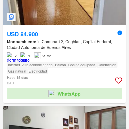
USD 84.900
Monoambiente
in Comuna 12, Coghlan, Capital Federal,
Ciudad Autónoma de Buenos Aires
2
1
51 m²
Internet
Aire acondicionado
Balcón
Cocina equipada
Calefacción
Gas natural
Electricidad
Hace 15 días
BAU
WhatsApp