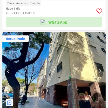
Pileta
Ascensor
Parrilla
Hace 1 día
AKEV PROPIEDADES
WhatsApp
Actualizado