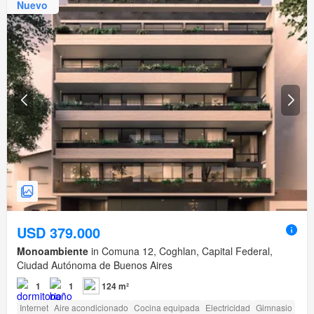
Nuevo
USD 379.000
Monoambiente
in Comuna 12, Coghlan, Capital Federal,
Ciudad Autónoma de Buenos Aires
1
1
124 m²
Internet
Aire acondicionado
Cocina equipada
Electricidad
Gimnasio