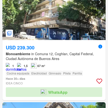
USD 239.300
Monoambiente
in Comuna 12, Coghlan, Capital Federal,
Ciudad Autónoma de Buenos Aires
1
1,5
67 m²
Cocina equipada
Electricidad
Gimnasio
Pileta
Parrilla
Hace 30+ días
IDEA CINCO
WhatsApp