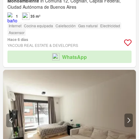
Monoambiente
in Comuna 12, Coghlan, Capital Federal,
Ciudad Autónoma de Buenos Aires
1
35 m²
Internet
Cocina equipada
Calefacción
Gas natural
Electricidad
Ascensor
Hace 6 días
YACOUB REAL ESTATE & DEVELOPERS
WhatsApp