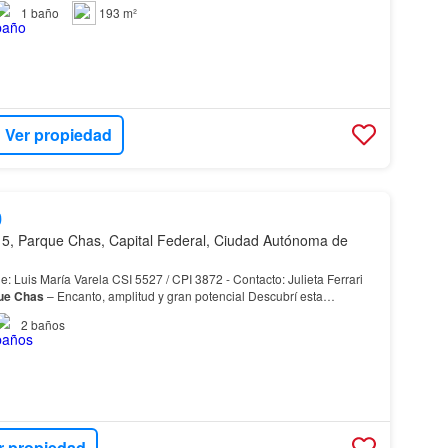
e lote propio 3 ambientes con fondo l…
1
baño
193 m²
Ver propiedad
0
5, Parque Chas, Capital Federal, Ciudad Autónoma de
ría Varela CSI 5527 / CPI 3872 - Contacto: Julieta Ferrari
ue
Chas
– Encanto, amplitud y gran potencial Descubrí esta
d en el corazón de
Parque
Chas
, uno de…
2
baños
r propiedad