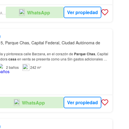
Ver propiedad
WhatsApp
MATTICOLI INMOBILIARIA C.A.B.A
0
5, Parque Chas, Capital Federal, Ciudad Autónoma de
la y pintoresca calle Barzana, en el corazón de
Parque
Chas
, Capital
adora
casa
en venta se presenta como una Sin gastos adicionales y
a
es accesible y se present…
2
baños
242 m²
Ver propiedad
WhatsApp
0