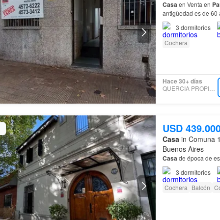
Casa
en Venta en
Pa
antigüedad es de 60 
Baños…
3
dormitorios
Cochera
Hace 30+ días
QUERCIA PROPIEDADES
USD 439.00
Casa
in Comuna 1
Buenos Aires
Casa
de época de est
3
dormitorios
Cochera
Balcón
C