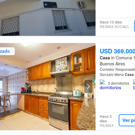
Hace 13 días
RE/MAX ACCI&OACUTE;N
USD 369.00
izado
Casa
in Comuna 1
Buenos Aires
Corredor Responsable:
Gonzalo Mena
Casa
Comprá la
casa
que 
3
dormitorios
Hace 2
Ver p
días
RE/MAX NET