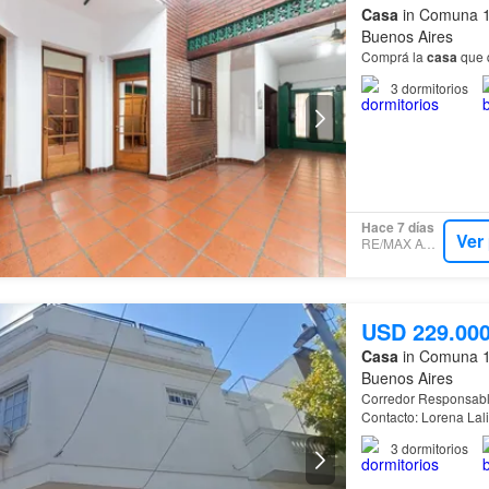
Casa
in Comuna 1
Buenos Aires
Comprá la
casa
que 
3
dormitorios
Hace 7 días
Ver
RE/MAX AYRES
USD 229.00
Casa
in Comuna 1
Buenos Aires
Corredor Responsabl
Contacto: Lorena La
3
dormitorios