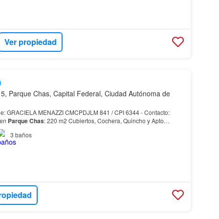
Ver propiedad
0
5, Parque Chas, Capital Federal, Ciudad Autónoma de
 GRACIELA MENAZZI CMCPDJLM 841 / CPI 6344 - Contacto:
en
Parque
Chas
: 220 m2 Cubiertos, Cochera, Quincho y Apto
querés! No la que podés…
3
baños
ropiedad