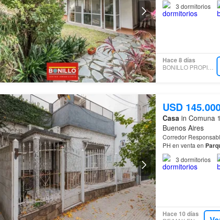
110m2 cubiertos sobr
3
dormitorios
Hace 8 días
BONILLO PROPIEDADES
USD 145.00
Casa
in Comuna 1
Buenos Aires
Corredor Responsable: Luis Ma
PH en venta en
Parq
excelente oportunida
3
dormitorios
Hace 10 días
Ve