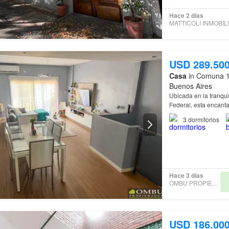
Hace 2 días
USD 289.50
Casa
in Comuna 1
Buenos Aires
Ubicada en la tranqui
Federal, esta encant
apto crédito, esta
cas
3
dormitorios
Hace 3 días
OMBU PROPIEDADES
USD 186.00