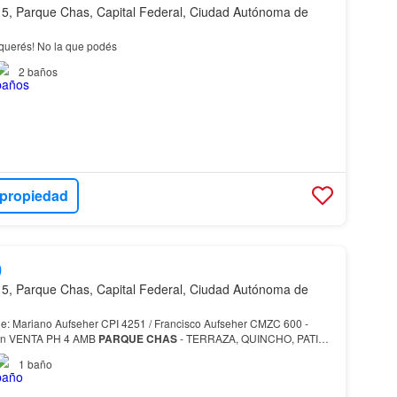
5, Parque Chas, Capital Federal, Ciudad Autónoma de
querés! No la que podés
2
baños
 propiedad
0
5, Parque Chas, Capital Federal, Ciudad Autónoma de
e: Mariano Aufseher CPI 4251 / Francisco Aufseher CMZC 600 -
lin VENTA PH 4 AMB
PARQUE
CHAS
- TERRAZA, QUINCHO, PATIO,
PARRILLA, BALCÓN Venta PH
Parque
Chas
(Villa Urquiza) de 4 ambient…
1
baño