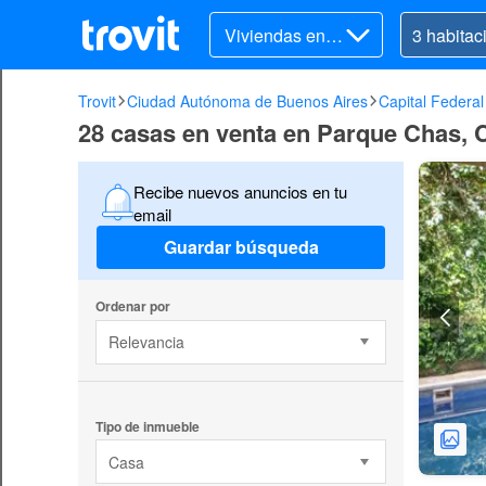
Viviendas en v
enta
Trovit
Ciudad Autónoma de Buenos Aires
Capital Federal
28 casas en venta en Parque Chas, C
Recibe nuevos anuncios en tu
email
Guardar búsqueda
Ordenar por
Relevancia
Tipo de inmueble
Casa