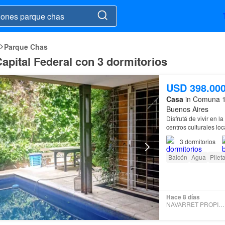
Parque Chas
apital Federal con 3 dormitorios
USD 398.00
Casa
in Comuna 1
Buenos Aires
Disfrutá de vivir en l
centros culturales lo
3
dormitorios
Balcón
Agua
Pilet
Hace 8 días
NAVARRET PROPIEDADES