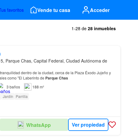
Vende tu casa
Acceder
Tus favoritos
1-28 de
28 inmuebles
0
5, Parque Chas, Capital Federal, Ciudad Autónoma de
a tranquilidad dentro de la ciudad, cerca de la Plaza Éxodo Jujeño y
cales como "El Laberinto de
Parque
Chas
3
baños
188 m²
a
Jardín
Parrilla
Ver propiedad
WhatsApp