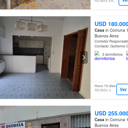
RE/MAX ENCORE
USD 180.00
Casa
in Comuna 1
Buenos Aires
Corredor Responsab
Contacto: Guillermo 
Chas
Cuenta con pati
3
dormitorios
Hace 10 días
Ver
RE/MAX UNO IV
USD 255.00
Casa
in Comuna 1
Buenos Aires