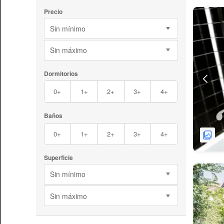
Precio
Sin mínimo
Sin máximo
Dormitorios
0+
1+
2+
3+
4+
Baños
0+
1+
2+
3+
4+
Superficie
Sin mínimo
Sin máximo