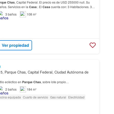
rque
Chas
, Capital Federal. El precio es de USD 255000 null. Su
años. Servicios en la
Casa
:. El
Casa
cuenta con: 3 Habitaciones. 3
3
baños
108 m²
Ver propiedad
0
5, Parque Chas, Capital Federal, Ciudad Autónoma de
ilo ecléctico en
Parque
Chas
, sobre lote propio…
2
baños
184 m²
ocina equipada
Cuarto de servicio
Gas natural
Electricidad