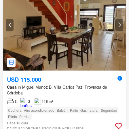
USD 115.000
Casa
in Miguel Muñoz B, Villa Carlos Paz, Provincia de
Córdoba
3
2
116 m²
Cochera
Aire acondicionado
Balcón
Patio
Gas natural
Seguridad
Pileta
Parrilla
Hace 10 días
DAVID SANDRONE NEGOCIOS INMOBILIARIOS