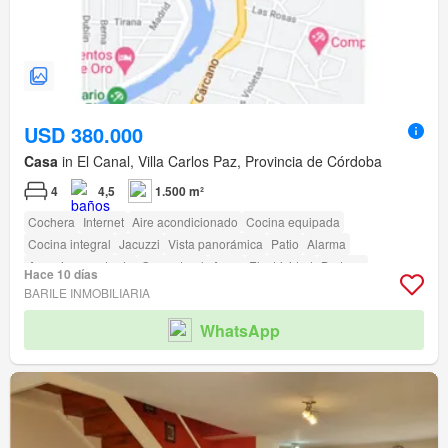
USD 380.000
Casa
in El Canal, Villa Carlos Paz, Provincia de Córdoba
4
4,5
1.500 m²
Cochera
Internet
Aire acondicionado
Cocina equipada
Cocina integral
Jacuzzi
Vista panorámica
Patio
Alarma
Armario empotrado
Gas natural
Agua
Electricidad
Bodega
Hace 10 días
Sin amueblar
Seguridad
Pileta
Zona para niños
Jardín
Parrilla
BARILE INMOBILIARIA
WhatsApp