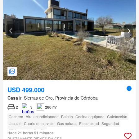
USD 499.000
Casa
in Sierras de Oro, Provincia de Córdoba
2
3
280 m²
Cochera
Aire acondicionado
Balcón
Cocina equipada
Calefacción
Jacuzzi
Cuarto de servicio
Gas natural
Electricidad
Seguridad
Pileta
Jardín
Parrilla
Hace 21 horas 51 minutos
BUSTAMANTE BIENES RAÍCES