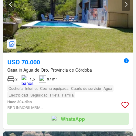
USD 70.000
Casa
in Agua de Oro, Provincia de Córdoba
2
1,5
97 m²
Cochera
Internet
Cocina equipada
Cuarto de servicio
Agua
Electricidad
Seguridad
Pileta
Parrilla
Hace 30+ días
RED INMOBILIARIA...
WhatsApp