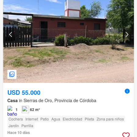
USD 55.000
Casa
in Sierras de Oro, Provincia de Córdoba
1
62 m²
Cochera
Internet
Patio
Agua
Electricidad
Pileta
Zona para niños
Jardín
Parrilla
Hace 10 días