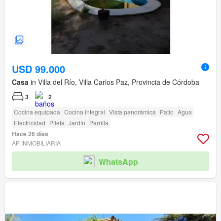
USD 99.000
Casa
in Villa del Río, Villa Carlos Paz, Provincia de Córdoba
3
2
Cocina equipada
Cocina integral
Vista panorámica
Patio
Agua
Electricidad
Pileta
Jardín
Parrilla
Hace 26 días
AP INMOBILIARIA
WhatsApp