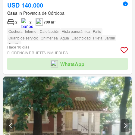
USD 140.000
Casa
in Provincia de Córdoba
2
2
700 m²
Cochera
Internet
Calefacción
Vista panorámica
Patio
Cuarto de servicio
Chimenea
Agua
Electricidad
Pileta
Jardín
Parrilla
Hace 10 días
FLORENCIA DRUETTA INMUEBLES
WhatsApp