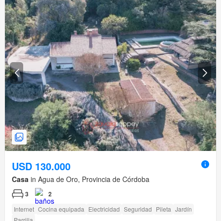
USD 130.000
Casa
in Agua de Oro, Provincia de Córdoba
3
2
Internet
Cocina equipada
Electricidad
Seguridad
Pileta
Jardín
Parrilla