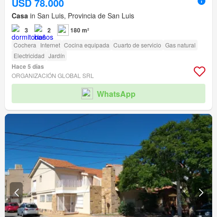
USD 78.000
Casa
in San Luis, Provincia de San Luis
3
2
180 m²
Cochera
Internet
Cocina equipada
Cuarto de servicio
Gas natural
Electricidad
Jardín
Hace 5 días
ORGANIZACIÓN GLOBAL SRL
WhatsApp