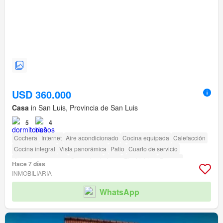
USD 360.000
Casa
in San Luis, Provincia de San Luis
5
4
Cochera
Internet
Aire acondicionado
Cocina equipada
Calefacción
Cocina integral
Vista panorámica
Patio
Cuarto de servicio
Armario empotrado
Gas natural
Agua
Electricidad
Bodega
Hace 7 días
Parcialmente amueblado
Terraza
Seguridad
Pileta
Jardín
INMOBILIARIA
Caseta de vigilancia
Cancha de tenis
WhatsApp