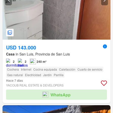
USD 143.000
Casa
in San Luis, Provincia de San Luis
2
2
240 m²
Cochera
Internet
Cocina equipada
Calefacción
Cuarto de servicio
Gas natural
Electricidad
Jardín
Parrilla
Hace 7 días
YACOUB REAL ESTATE & DEVELOPERS
WhatsApp