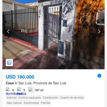
USD 180.000
Casa
in San Luis, Provincia de San Luis
4
3
167 m²
Internet
Cocina equipada
Calefacción
Cuarto de servicio
Gas natural
Electricidad
Parrilla