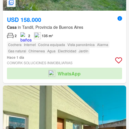
USD 158.000
Casa
in Tandil, Provincia de Buenos Aires
2
2
135 m²
Cochera
Internet
Cocina equipada
Vista panorámica
Alarma
Gas natural
Chimenea
Agua
Electricidad
Jardín
Hace 1 día
COWORK SOLUCIONES INMOBILIARIAS
WhatsApp