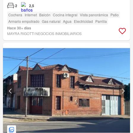
2
2,5
Cochera
Internet
Balcón
Cocina integral
Vista panorámica
Patio
Armario empotrado
Gas natural
Agua
Electricidad
Parrilla
Hace 30+ días
MAYRA RIGOTTI NEGOCIOS INMOBILIARIOS