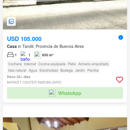
USD 105.000
Casa
in Tandil, Provincia de Buenos Aires
1
1
650 m²
Cochera
Internet
Cocina equipada
Patio
Armario empotrado
Gas natural
Agua
Electricidad
Bodega
Jardín
Parrilla
Hace 30+ días
MARKET CENTER INMOBILIARIO
WhatsApp