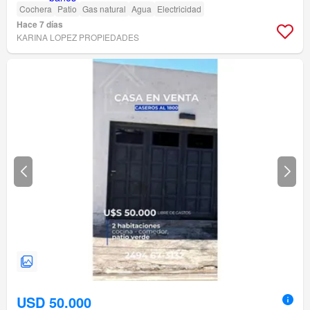
Cochera
Patio
Gas natural
Agua
Electricidad
Hace 7 días
KARINA LOPEZ PROPIEDADES
USD 50.000