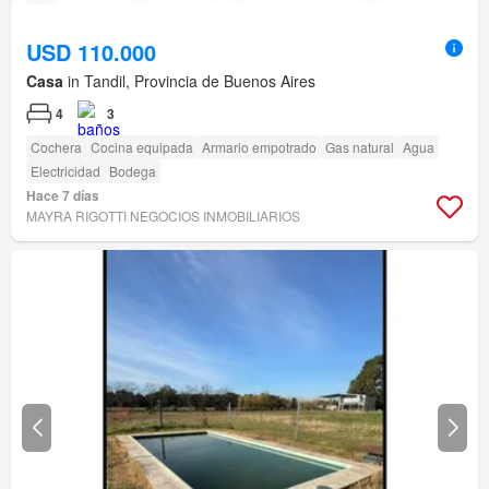
USD 110.000
Casa
in Tandil, Provincia de Buenos Aires
4
3
Cochera
Cocina equipada
Armario empotrado
Gas natural
Agua
Electricidad
Bodega
Hace 7 días
MAYRA RIGOTTI NEGOCIOS INMOBILIARIOS