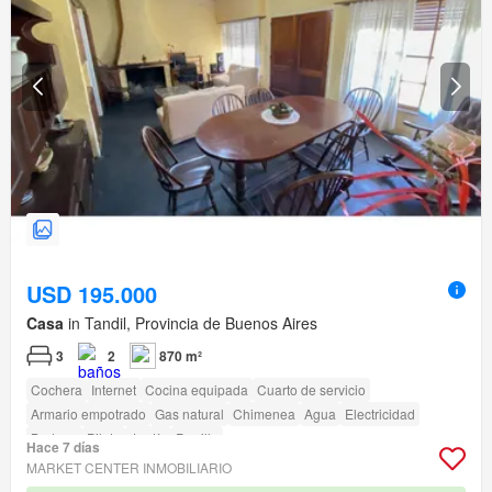
USD 195.000
Casa
in Tandil, Provincia de Buenos Aires
3
2
870 m²
Cochera
Internet
Cocina equipada
Cuarto de servicio
Armario empotrado
Gas natural
Chimenea
Agua
Electricidad
Bodega
Pileta
Jardín
Parrilla
Hace 7 días
MARKET CENTER INMOBILIARIO