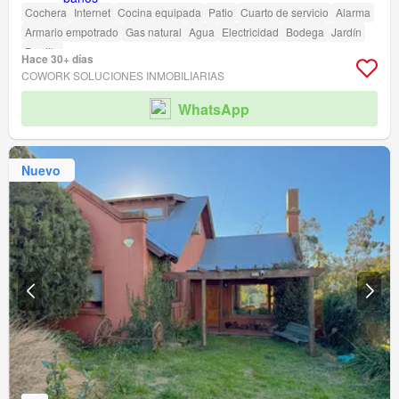
Cochera
Internet
Cocina equipada
Patio
Cuarto de servicio
Alarma
Armario empotrado
Gas natural
Agua
Electricidad
Bodega
Jardín
Parrilla
Hace 30+ días
COWORK SOLUCIONES INMOBILIARIAS
WhatsApp
Nuevo