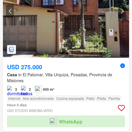
USD 275.000
Casa
in El Palomar, Villa Urquiza, Posadas, Provincia de
Misiones
3
2
400 m²
Internet
Aire acondicionado
Cocina equipada
Patio
Pileta
Parrilla
Hace 6 días
G30 STUDIO INMOBILIARIO
WhatsApp