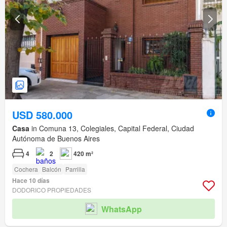
USD 580.000
Casa
in Comuna 13, Colegiales, Capital Federal, Ciudad
Autónoma de Buenos Aires
4
2
420 m²
Cochera
Balcón
Parrilla
Hace 10 días
DODORICO PROPIEDADES
WhatsApp