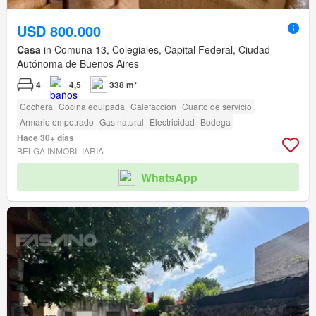
USD 800.000
Casa
in Comuna 13, Colegiales, Capital Federal, Ciudad
Autónoma de Buenos Aires
4
4,5
338 m²
Cochera
Cocina equipada
Calefacción
Cuarto de servicio
Armario empotrado
Gas natural
Electricidad
Bodega
Hace 30+ días
BELGA INMOBILIARIA
WhatsApp