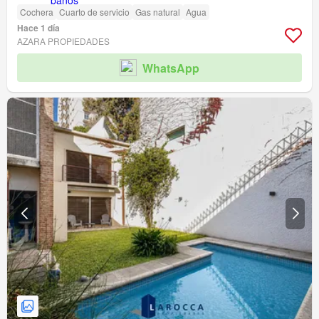
Cochera
Cuarto de servicio
Gas natural
Agua
Hace 1 día
AZARA PROPIEDADES
WhatsApp