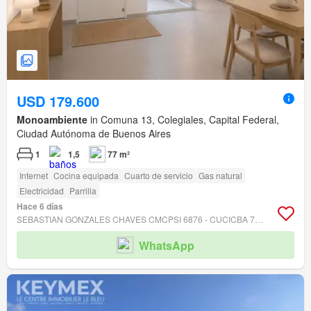
USD 179.600
Monoambiente
in Comuna 13, Colegiales, Capital Federal,
Ciudad Autónoma de Buenos Aires
1
1,5
77 m²
Internet
Cocina equipada
Cuarto de servicio
Gas natural
Electricidad
Parrilla
Hace 6 días
SEBASTIAN GONZALES CHAVES CMCPSI 6876 - CUCICBA 7716 KW SAN ISIDRO
WhatsApp