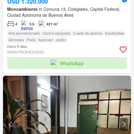
USD 1.320.000
Monoambiente
in Comuna 13, Colegiales, Capital Federal,
Ciudad Autónoma de Buenos Aires
4
3,5
421 m²
Aire acondicionado
Cocina equipada
Cuarto de servicio
Electricidad
Gimnasio
Pileta
Ascensor
Jardín
Hace 9 días
KORN PROPIEDADES
WhatsApp