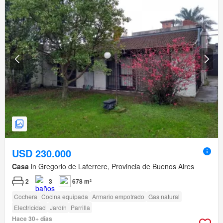
USD 230.000
Casa
in Gregorio de Laferrere, Provincia de Buenos Aires
2
3
678 m²
Cochera
Cocina equipada
Armario empotrado
Gas natural
Electricidad
Jardín
Parrilla
Hace 30+ días