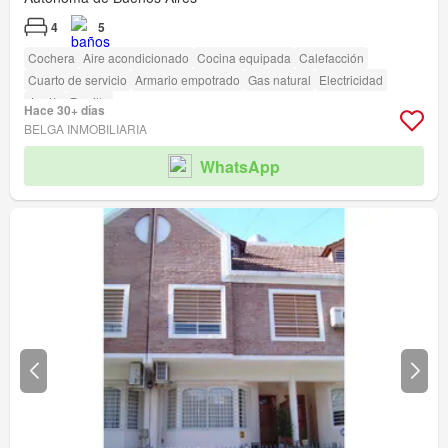
4
5
Cochera
Aire acondicionado
Cocina equipada
Calefacción
Cuarto de servicio
Armario empotrado
Gas natural
Electricidad
Jardín
Parrilla
Hace 30+ días
BELGA INMOBILIARIA
WhatsApp