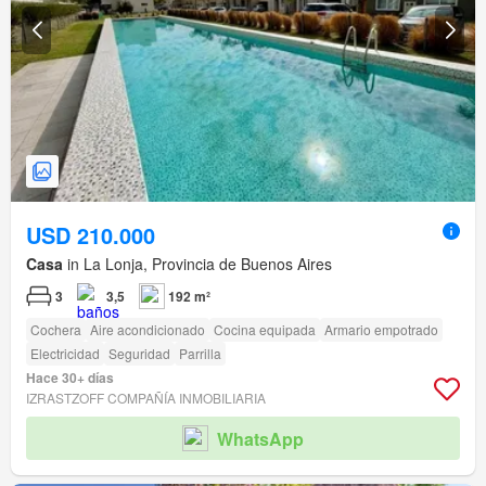
USD 210.000
Casa
in La Lonja, Provincia de Buenos Aires
3
3,5
192 m²
Cochera
Aire acondicionado
Cocina equipada
Armario empotrado
Electricidad
Seguridad
Parrilla
Hace 30+ días
IZRASTZOFF COMPAÑÍA INMOBILIARIA
WhatsApp