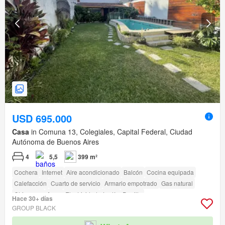
USD 695.000
Casa
in Comuna 13, Colegiales, Capital Federal, Ciudad
Autónoma de Buenos Aires
4
5,5
399 m²
Cochera
Internet
Aire acondicionado
Balcón
Cocina equipada
Calefacción
Cuarto de servicio
Armario empotrado
Gas natural
Chimenea
Agua
Electricidad
Jardín
Parrilla
Hace 30+ días
GROUP BLACK