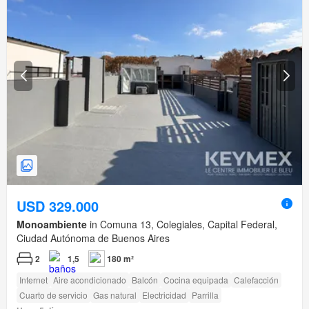
USD 329.000
Monoambiente
in Comuna 13, Colegiales, Capital Federal,
Ciudad Autónoma de Buenos Aires
2
1,5
180 m²
Internet
Aire acondicionado
Balcón
Cocina equipada
Calefacción
Cuarto de servicio
Gas natural
Electricidad
Parrilla