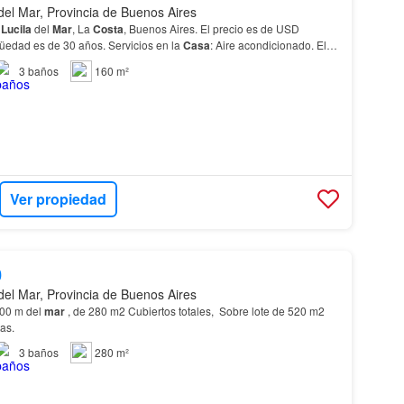
del Mar, Provincia de Buenos Aires
a
Lucila
del
Mar
, La
Costa
, Buenos Aires. El precio es de USD
güedad es de 30 años. Servicios en la
Casa
: Aire acondicionado. El
Habitaciones…
3
baños
160 m²
Ver propiedad
0
del Mar, Provincia de Buenos Aires
300 m del
mar
, de 280 m2 Cubiertos totales, Sobre lote de 520 m2
tas.
3
baños
280 m²