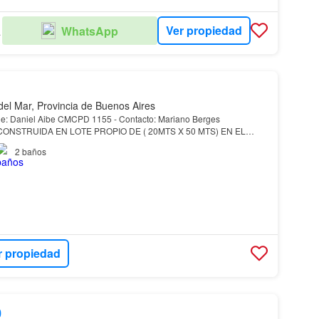
Ver propiedad
WhatsApp
S SA
del Mar, Provincia de Buenos Aires
Aibe CMCPD 1155 - Contacto: Mariano Berges
ONSTRUIDA EN LOTE PROPIO DE ( 20MTS X 50 MTS) EN EL
 EN LA
LUCILA
DEL
MAR
.…
2
baños
r propiedad
0