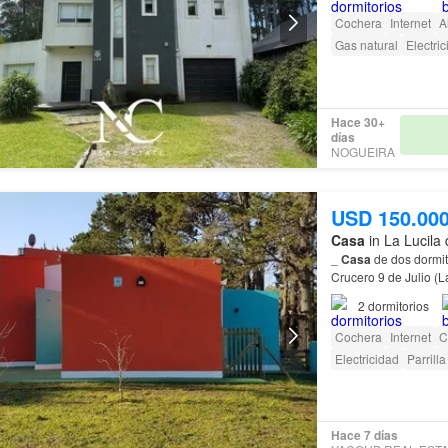
Cochera
Internet
A
Gas natural
Electri
Hace 30+
días
NOGUEIRA
USD 150.00
Casa
in La Lucila 
_
Casa
de dos dormit
Crucero 9 de Julio (
2
dormitorios
Cochera
Internet
C
Electricidad
Parrilla
Hace 7 días