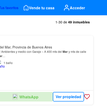
Vende tu casa
Acceder
Tus favoritos
1-30 de
49 inmuebles
del Mar, Provincia de Buenos Aires
 Ambientes y medio con Garaje – A 400 mts del
Mar
y mts de calle
ar
…
1
baño
Ver propiedad
WhatsApp