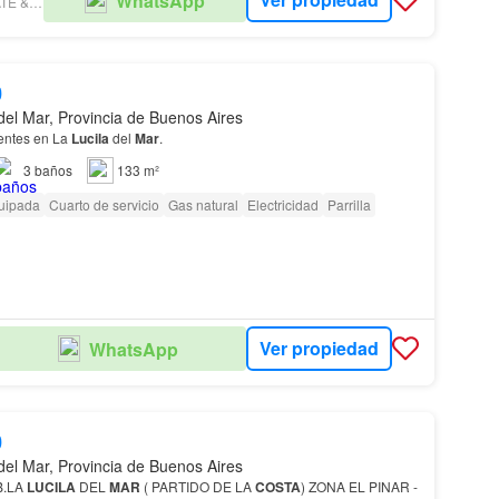
WhatsApp
YACOUB REAL ESTATE & DEVELOPERS
0
del Mar, Provincia de Buenos Aires
entes en La
Lucila
del
Mar
.
3
baños
133 m²
uipada
Cuarto de servicio
Gas natural
Electricidad
Parrilla
Ver propiedad
WhatsApp
0
del Mar, Provincia de Buenos Aires
B.LA
LUCILA
DEL
MAR
( PARTIDO DE LA
COSTA
) ZONA EL PINAR -