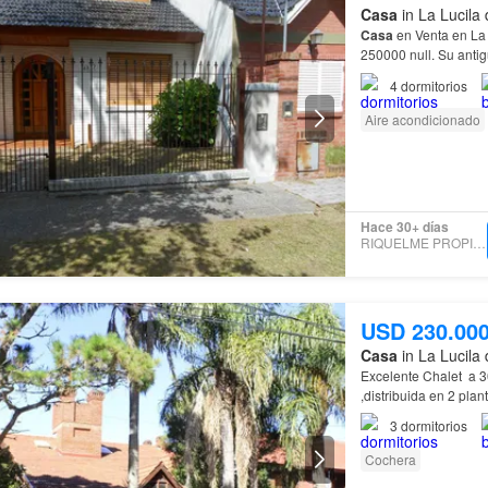
Casa
in La Lucila 
Casa
en Venta en L
250000 null. Su anti
Casa
cuenta con: 4 
4
dormitorios
Aire acondicionado
Hace 30+ días
RIQUELME PROPIEDADES
USD 230.00
Casa
in La Lucila 
Excelente Chalet a 
,distribuida en 2 plan
3
dormitorios
Cochera