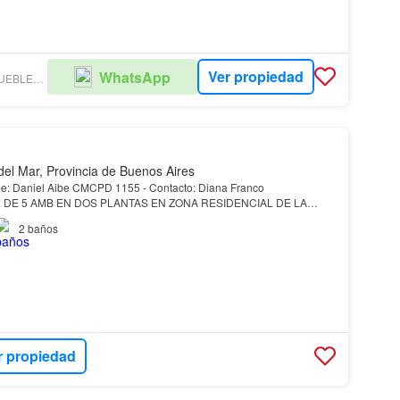
Ver propiedad
WhatsApp
ANA SIMEONE | INMUEBLES CORPORATIVOS
del Mar, Provincia de Buenos Aires
 Aibe CMCPD 1155 - Contacto: Diana Franco
A
DE 5 AMB EN DOS PLANTAS EN ZONA RESIDENCIAL DE LA
 TUS SUEÑOS EXISTE Y ESTA EN LA
LUCILA
DEL
MAR
EN LA
2
baños
17…
r propiedad