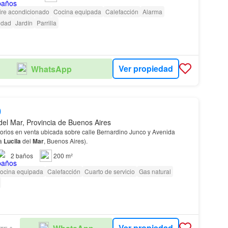
ire acondicionado
Cocina equipada
Calefacción
Alarma
cidad
Jardín
Parrilla
Ver propiedad
WhatsApp
0
del Mar, Provincia de Buenos Aires
orios en venta ubicada sobre calle Bernardino Junco y Avenida
La
Lucila
del
Mar
, Buenos Aires).
2
baños
200 m²
ocina equipada
Calefacción
Cuarto de servicio
Gas natural
Ver propiedad