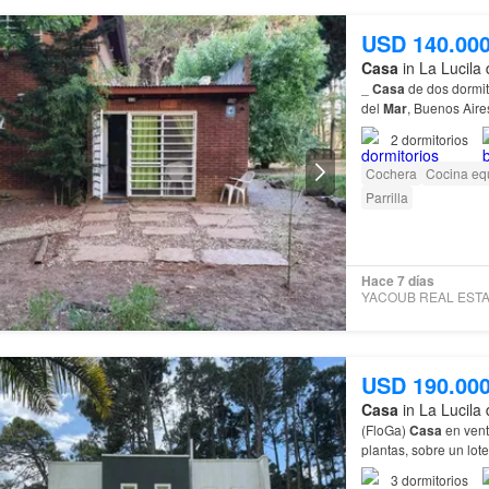
USD 140.00
Casa
in La Lucila 
_
Casa
de dos dormit
del
Mar
, Buenos Aires
2
dormitorios
Cochera
Cocina eq
Parrilla
Hace 7 días
USD 190.00
Casa
in La Lucila 
(FloGa)
Casa
en ven
plantas, sobre un lo
3
dormitorios