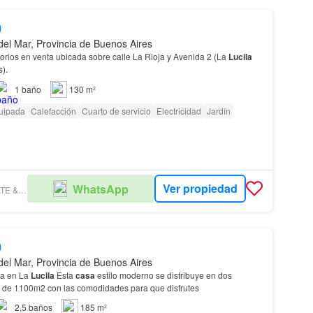
0
del Mar, Provincia de Buenos Aires
orios en venta ubicada sobre calle La Rioja y Avenida 2 (La
Lucila
).
1
baño
130 m²
uipada
Calefacción
Cuarto de servicio
Electricidad
Jardín
Ver propiedad
WhatsApp
YACOUB REAL ESTATE & DEVELOPERS
0
del Mar, Provincia de Buenos Aires
ta en La
Lucila
Esta
casa
estilo moderno se distribuye en dos
te de 1100m2 con las comodidades para que disfrutes
2,5
baños
185 m²