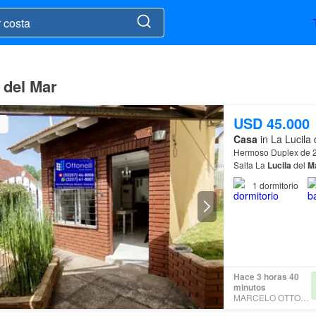
 del Mar
USD 45.000
Casa
in La Lucila 
Hermoso Duplex de 2
Salta La
Lucila
del
M
1
dormitorio
Hace 3 horas 40
minutos
MARCELO OTTONELLI