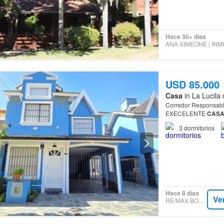
Hace 30+ días
USD 85.000
Casa
in La Lucila 
Corredor Responsable: Daniel
EXECELENTE
CAS
LUCILA
DEL
MAR
DE
3
dormitorios
CALLE RIO NEGRO 
Hace 8 días
Ve
RE/MAX BOSQUE