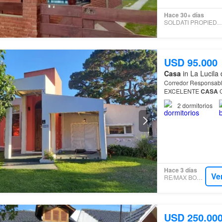
Hace 30+ días
SOLDATI PROPIEDADE
USD 95.000
Casa
in La Lucila 
Corredor Responsable: Daniel 
EXCELENTE
CASA
C
BARRIO DEL PINAR
2
dormitorios
Hace 3 días
Ve
RE/MAX BOSQUE
USD 250.00