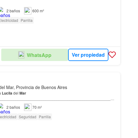
2
baños
600 m²
lectricidad
Parrilla
Ver propiedad
WhatsApp
del Mar, Provincia de Buenos Aires
a
Lucila
del
Mar
______________________________________________________
___ Descripción: ¡¡Se toma propiedad de menor
Casa
a 4 cuadras de la bajada Náutica
2
baños
70 m²
, unidad Nr…
ectricidad
Seguridad
Parrilla