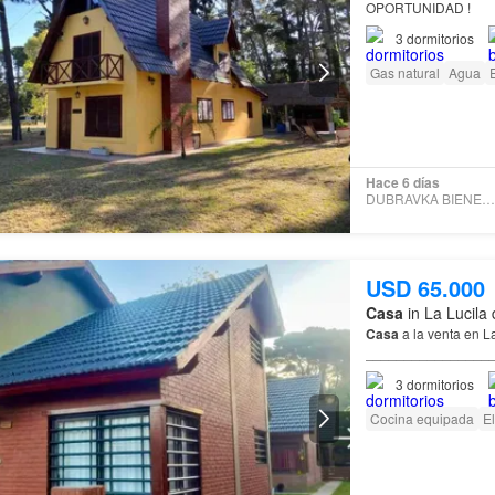
OPORTUNIDAD !
3
dormitorios
Gas natural
Agua
E
Hace 6 días
DUBRAVKA BIENES RAÍCES
USD 65.000
Casa
in La Lucila 
Casa
a la venta en L
________________
__
3
dormitorios
de La
Lucila
del
Mar
Cocina equipada
El