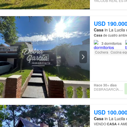
USD 190.00
Casa
in La Lucila 
Casa
de cuatro ambi
3
dormitorios
Cochera
Cocina eq
Hace 30+ días
DEBRAGARCÍA.COM.AR
USD 100.00
Casa
in La Lucila 
VENDO
CASA
4 AM