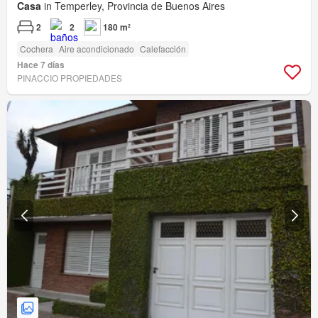
Casa
in Temperley, Provincia de Buenos Aires
2
2
180 m²
Cochera
Aire acondicionado
Calefacción
Hace 7 días
PINACCIO PROPIEDADES