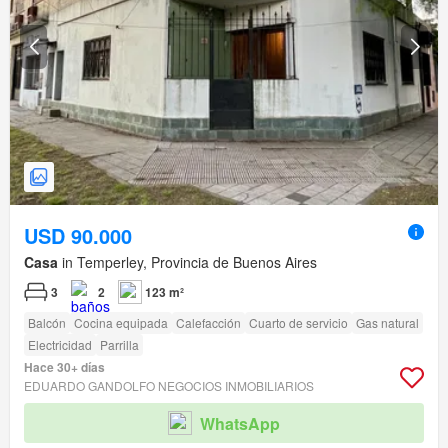
USD 90.000
Casa
in Temperley, Provincia de Buenos Aires
3
2
123 m²
Balcón
Cocina equipada
Calefacción
Cuarto de servicio
Gas natural
Electricidad
Parrilla
Hace 30+ días
EDUARDO GANDOLFO NEGOCIOS INMOBILIARIOS
WhatsApp