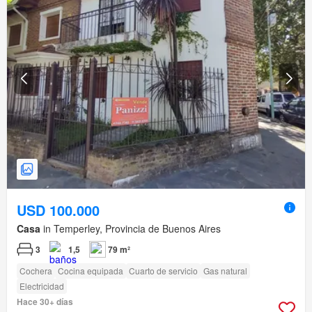
USD 100.000
Casa
in Temperley, Provincia de Buenos Aires
3
1,5
79 m²
Cochera
Cocina equipada
Cuarto de servicio
Gas natural
Electricidad
Hace 30+ días