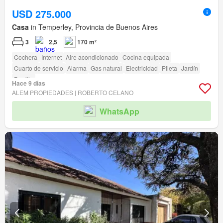
USD 275.000
Casa
in Temperley, Provincia de Buenos Aires
3
2,5
170 m²
Cochera
Internet
Aire acondicionado
Cocina equipada
Cuarto de servicio
Alarma
Gas natural
Electricidad
Pileta
Jardín
Parrilla
Hace 9 días
ALEM PROPIEDADES | ROBERTO CELANO
WhatsApp