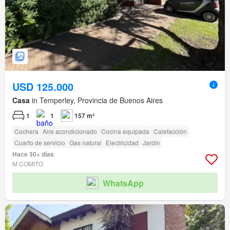
USD 125.000
Casa
in Temperley, Provincia de Buenos Aires
1
1
157 m²
Cochera
Aire acondicionado
Cocina equipada
Calefacción
Cuarto de servicio
Gas natural
Electricidad
Jardín
Hace 30+ días
M COMITO
WhatsApp