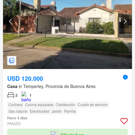
USD 120.000
Casa
in Temperley, Provincia de Buenos Aires
2
1
Cochera
Cocina equipada
Calefacción
Cuarto de servicio
Gas natural
Electricidad
Jardín
Parrilla
Hace 4 días
PANIZZI
WhatsApp