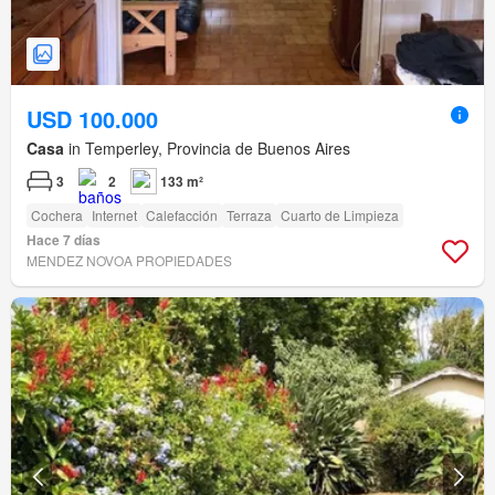
USD 100.000
Casa
in Temperley, Provincia de Buenos Aires
3
2
133 m²
Cochera
Internet
Calefacción
Terraza
Cuarto de Limpieza
Hace 7 días
MENDEZ NOVOA PROPIEDADES