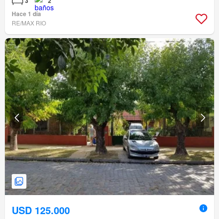
3
2
Hace 1 día
RE/MAX RIO
USD 125.000