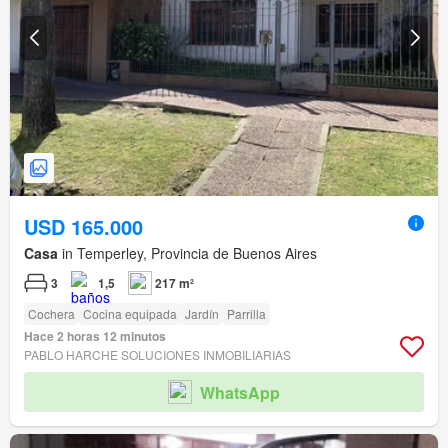
USD 165.000
Casa
in Temperley, Provincia de Buenos Aires
3
1,5
217 m²
Cochera
Cocina equipada
Jardín
Parrilla
Hace 2 horas 12 minutos
PABLO HARCHE SOLUCIONES INMOBILIARIAS
WhatsApp