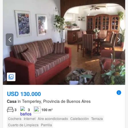
USD 130.000
Casa
in Temperley, Provincia de Buenos Aires
3
3
100 m²
Cochera
Internet
Aire acondicionado
Calefacción
Terraza
Cuarto de Limpieza
Parrilla