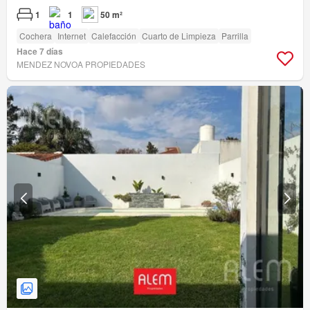
1
1
50 m²
Cochera
Internet
Calefacción
Cuarto de Limpieza
Parrilla
Hace 7 días
MENDEZ NOVOA PROPIEDADES