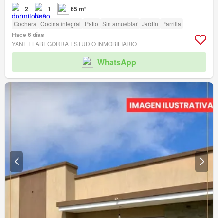
2
1
65 m²
Cochera
Cocina integral
Patio
Sin amueblar
Jardín
Parrilla
Hace 6 días
YANET LABEGORRA ESTUDIO INMOBILIARIO
WhatsApp