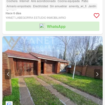
Cochera
Internet
Aire acondicionado
Cocina equipada
Patio
Armario empotrado
Electricidad
Sin amueblar
amenity_wi_fi
Jardín
Parrilla
Hace 6 días
YANET LABEGORRA ESTUDIO INMOBILIARIO
WhatsApp