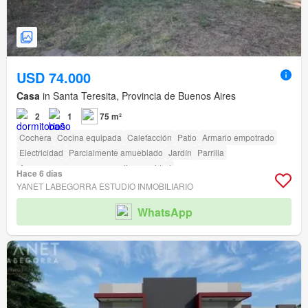
USD 74.000
Casa
in Santa Teresita, Provincia de Buenos Aires
2
1
75 m²
Cochera
Cocina equipada
Calefacción
Patio
Armario empotrado
Electricidad
Parcialmente amueblado
Jardín
Parrilla
Acceso para personas con discapacidad
Hace 6 días
YANET LABEGORRA ESTUDIO INMOBILIARIO
WhatsApp