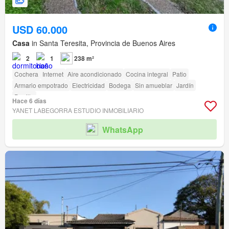
USD 60.000
Casa
in Santa Teresita, Provincia de Buenos Aires
2
1
238 m²
Cochera
Internet
Aire acondicionado
Cocina integral
Patio
Armario empotrado
Electricidad
Bodega
Sin amueblar
Jardín
Parrilla
Hace 6 días
YANET LABEGORRA ESTUDIO INMOBILIARIO
WhatsApp