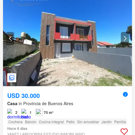
USD 30.000
Casa
in Provincia de Buenos Aires
2
1
70 m²
Cochera
Balcón
Cocina integral
Patio
Sin amueblar
Jardín
Parrilla
Hace 6 días
YANET LABEGORRA ESTUDIO INMOBILIARIO