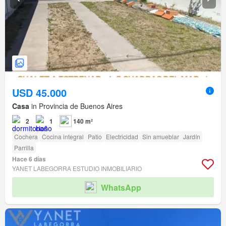
USD 45.000
Casa
in Provincia de Buenos Aires
2
1
140 m²
Cochera
Cocina integral
Patio
Electricidad
Sin amueblar
Jardín
Parrilla
Hace 6 días
YANET LABEGORRA ESTUDIO INMOBILIARIO
WhatsApp