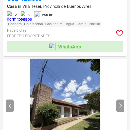
Casa
in Villa Tesei, Provincia de Buenos Aires
2
2
250 m²
Cochera
Calefacción
Gas natural
Agua
Jardín
Parrilla
Hace 6 días
FERRERO PROPIEDADES
WhatsApp