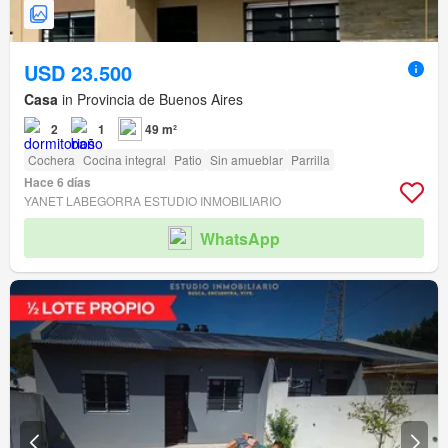
USD 23.500
Casa
in Provincia de Buenos Aires
2
1
49 m²
Cochera
Cocina integral
Patio
Sin amueblar
Parrilla
Hace 6 días
YANET LABEGORRA ESTUDIO INMOBILIARIO
WhatsApp