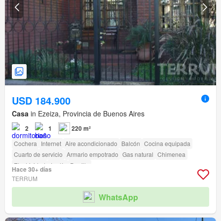
USD 184.900
Casa
in Ezeiza, Provincia de Buenos Aires
2
1
220 m²
Cochera
Internet
Aire acondicionado
Balcón
Cocina equipada
Cuarto de servicio
Armario empotrado
Gas natural
Chimenea
Electricidad
Jardín
Parrilla
Hace 30+ días
TERRUM
WhatsApp