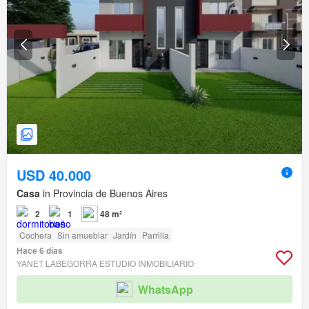
USD 40.000
Casa
in Provincia de Buenos Aires
2
1
48 m²
Cochera
Sin amueblar
Jardín
Parrilla
Hace 6 días
YANET LABEGORRA ESTUDIO INMOBILIARIO
WhatsApp