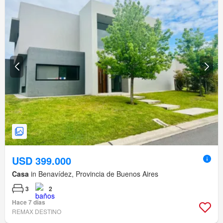
USD 399.000
Casa
in Benavídez, Provincia de Buenos Aires
3
2
Hace 7 días
REMAX DESTINO