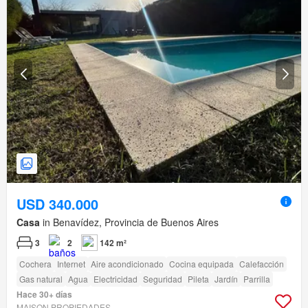
USD 340.000
Casa
in Benavídez, Provincia de Buenos Aires
3
2
142 m²
Cochera
Internet
Aire acondicionado
Cocina equipada
Calefacción
Gas natural
Agua
Electricidad
Seguridad
Pileta
Jardín
Parrilla
Hace 30+ días
MAISON PROPIEDADES