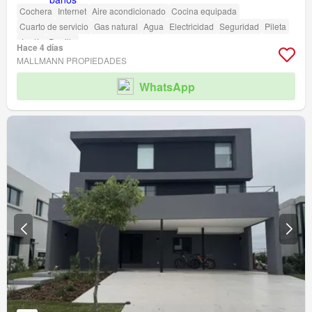
Cochera
Internet
Aire acondicionado
Cocina equipada
Cuarto de servicio
Gas natural
Agua
Electricidad
Seguridad
Pileta
Jardín
Parrilla
Hace 4 días
MALLMANN PROPIEDADES
WhatsApp