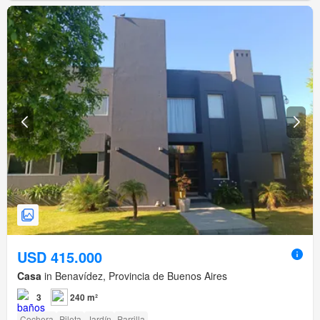
USD 415.000
Casa
in Benavídez, Provincia de Buenos Aires
3
240 m²
Cochera
Pileta
Jardín
Parrilla