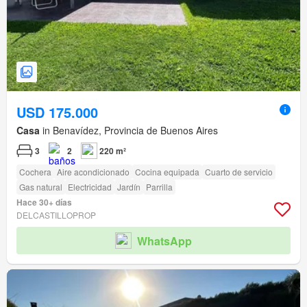
USD 175.000
Casa
in Benavídez, Provincia de Buenos Aires
3
2
220 m²
Cochera
Aire acondicionado
Cocina equipada
Cuarto de servicio
Gas natural
Electricidad
Jardín
Parrilla
Hace 30+ días
DELCASTILLOPROP
WhatsApp