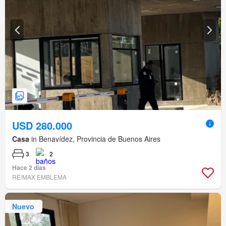
USD 280.000
Casa
in Benavídez, Provincia de Buenos Aires
3
2
Hace 2 días
RE/MAX EMBLEMA
Nuevo