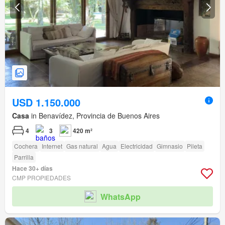
USD 1.150.000
Casa
in Benavídez, Provincia de Buenos Aires
4
3
420 m²
Cochera
Internet
Gas natural
Agua
Electricidad
Gimnasio
Pileta
Parrilla
Hace 30+ días
CMP PROPIEDADES
WhatsApp