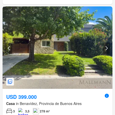
USD 399.000
Casa
in Benavídez, Provincia de Buenos Aires
3
3,5
278 m²