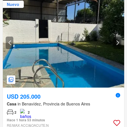
Nuevo
USD 205.000
Casa
in Benavídez, Provincia de Buenos Aires
2
2
Hace 1 hora 53 minutos
RE/MAX ACCI&OACUTE;N