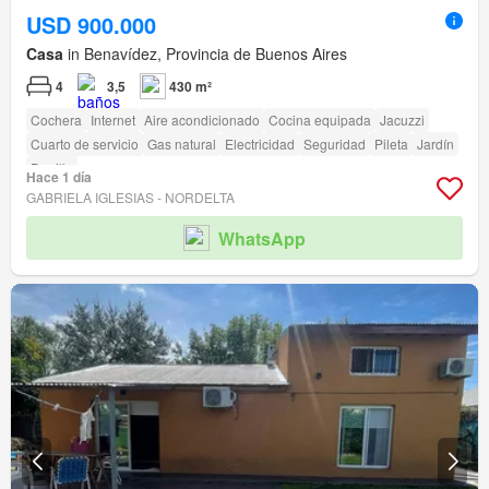
USD 900.000
Casa
in Benavídez, Provincia de Buenos Aires
4
3,5
430 m²
Cochera
Internet
Aire acondicionado
Cocina equipada
Jacuzzi
Cuarto de servicio
Gas natural
Electricidad
Seguridad
Pileta
Jardín
Parrilla
Hace 1 día
GABRIELA IGLESIAS - NORDELTA
WhatsApp