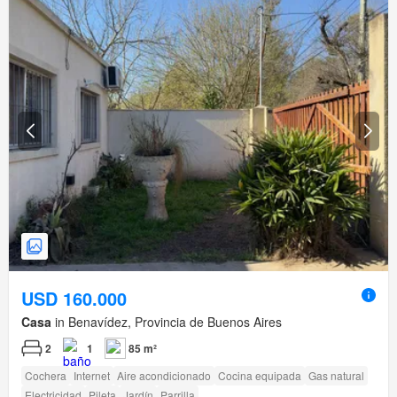
USD 160.000
Casa
in Benavídez, Provincia de Buenos Aires
2
1
85 m²
Cochera
Internet
Aire acondicionado
Cocina equipada
Gas natural
Electricidad
Pileta
Jardín
Parrilla