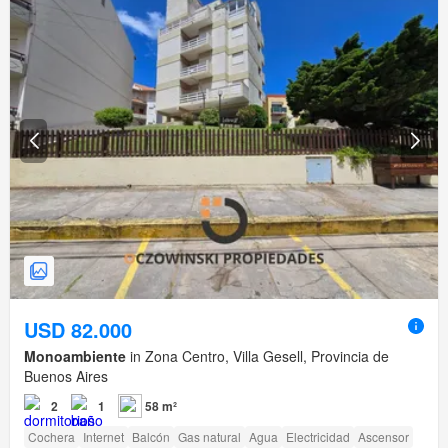
USD 82.000
Monoambiente
in Zona Centro, Villa Gesell, Provincia de
Buenos Aires
2
1
58 m²
Cochera
Internet
Balcón
Gas natural
Agua
Electricidad
Ascensor