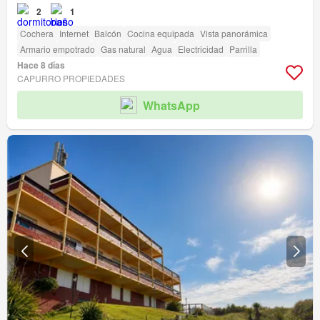
2
1
Cochera
Internet
Balcón
Cocina equipada
Vista panorámica
Armario empotrado
Gas natural
Agua
Electricidad
Parrilla
Hace 8 días
CAPURRO PROPIEDADES
WhatsApp