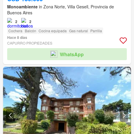
Monoambiente
in Zona Norte, Villa Gesell, Provincia de
Buenos Aires
2
2
Cochera
Balcón
Cocina equipada
Gas natural
Parrilla
Hace 8 días
CAPURRO PROPIEDADES
WhatsApp