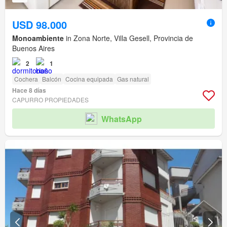
USD 98.000
Monoambiente
in Zona Norte, Villa Gesell, Provincia de
Buenos Aires
2
1
Cochera
Balcón
Cocina equipada
Gas natural
Hace 8 días
CAPURRO PROPIEDADES
WhatsApp