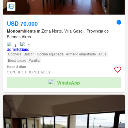
USD 70.000
Monoambiente
in Zona Norte, Villa Gesell, Provincia de
Buenos Aires
2
1
Cochera
Balcón
Cocina equipada
Armario empotrado
Agua
Electricidad
Parrilla
Hace 8 días
CAPURRO PROPIEDADES
WhatsApp