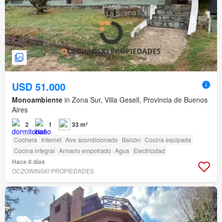
USD 51.000
Monoambiente
in Zona Sur, Villa Gesell, Provincia de Buenos
Aires
2
1
33 m²
Cochera
Internet
Aire acondicionado
Balcón
Cocina equipada
Cocina integral
Armario empotrado
Agua
Electricidad
Hace 8 días
OCZOWINSKI PROPIEDADES