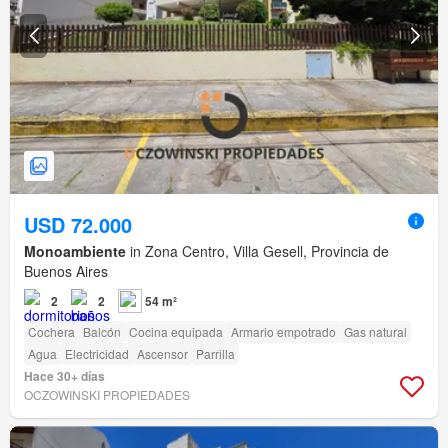
USD 72.000
Monoambiente
in Zona Centro, Villa Gesell, Provincia de
Buenos Aires
2
2
54 m²
Cochera
Balcón
Cocina equipada
Armario empotrado
Gas natural
Agua
Electricidad
Ascensor
Parrilla
Hace 30+ días
OCZOWINSKI PROPIEDADES