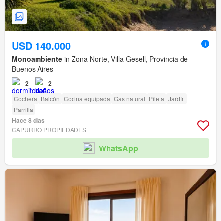
USD 140.000
Monoambiente
in Zona Norte, Villa Gesell, Provincia de
Buenos Aires
2
2
Cochera
Balcón
Cocina equipada
Gas natural
Pileta
Jardín
Parrilla
Hace 8 días
CAPURRO PROPIEDADES
WhatsApp