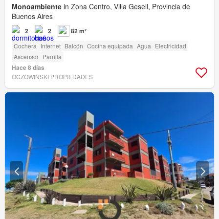
Monoambiente
in Zona Centro, Villa Gesell, Provincia de
Buenos Aires
2
2
82 m²
Cochera
Internet
Balcón
Cocina equipada
Agua
Electricidad
Ascensor
Parrilla
Hace 8 días
OCZOWINSKI PROPIEDADES