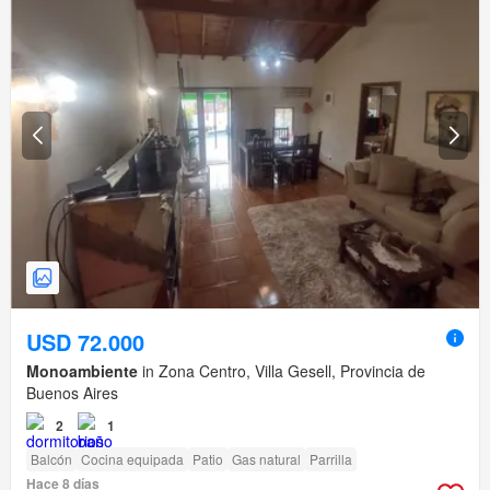
USD 72.000
Monoambiente
in Zona Centro, Villa Gesell, Provincia de
Buenos Aires
2
1
Balcón
Cocina equipada
Patio
Gas natural
Parrilla
Hace 8 días