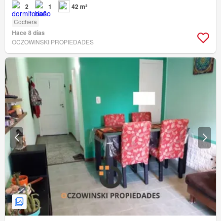
2
1
42 m²
Cochera
Hace 8 días
OCZOWINSKI PROPIEDADES