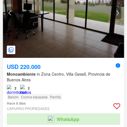
USD 220.000
Monoambiente
in Zona Centro, Villa Gesell, Provincia de
Buenos Aires
2
2
Balcón
Cocina equipada
Parrilla
Hace 8 días
CAPURRO PROPIEDADES
WhatsApp