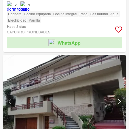
2
1
Cochera
Cocina equipada
Cocina integral
Patio
Gas natural
Agua
Electricidad
Parrilla
Hace 8 días
CAPURRO PROPIEDADES
WhatsApp