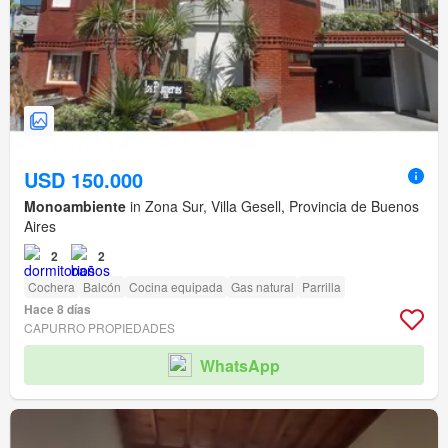
USD 150.000
Monoambiente
in Zona Sur, Villa Gesell, Provincia de Buenos
Aires
2
2
Cochera
Balcón
Cocina equipada
Gas natural
Parrilla
Hace 8 días
CAPURRO PROPIEDADES
WhatsApp