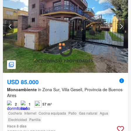
USD 85.000
Monoambiente
in Zona Sur, Villa Gesell, Provincia de Buenos
Aires
2
1
57 m²
Cochera
Internet
Cocina equipada
Patio
Gas natural
Agua
Electricidad
Parrilla
Hace 8 días