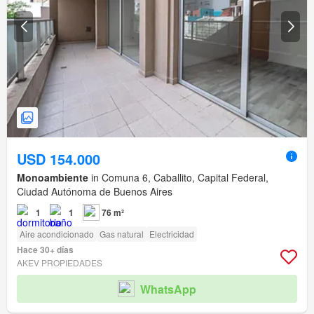
USD 154.000
Monoambiente
in Comuna 6, Caballito, Capital Federal,
Ciudad Autónoma de Buenos Aires
1
1
76 m²
Aire acondicionado
Gas natural
Electricidad
Hace 30+ días
AKEV PROPIEDADES
WhatsApp