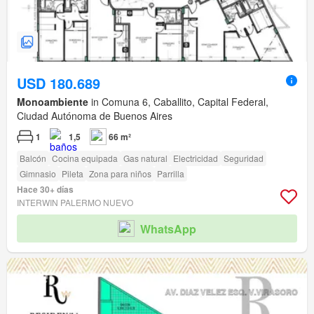
USD 180.689
Monoambiente
in Comuna 6, Caballito, Capital Federal,
Ciudad Autónoma de Buenos Aires
1
1,5
66 m²
Balcón
Cocina equipada
Gas natural
Electricidad
Seguridad
Gimnasio
Pileta
Zona para niños
Parrilla
Hace 30+ días
INTERWIN PALERMO NUEVO
WhatsApp