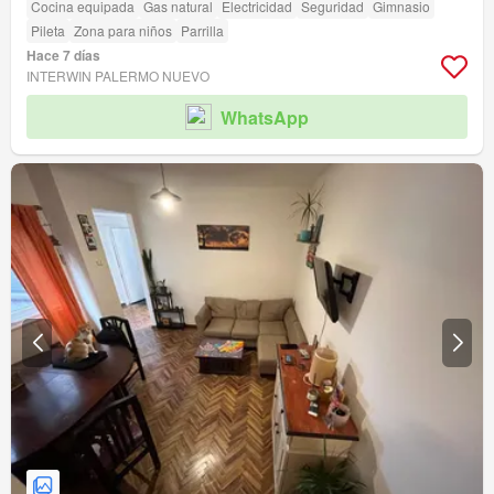
Cocina equipada
Gas natural
Electricidad
Seguridad
Gimnasio
Pileta
Zona para niños
Parrilla
Hace 7 días
INTERWIN PALERMO NUEVO
WhatsApp