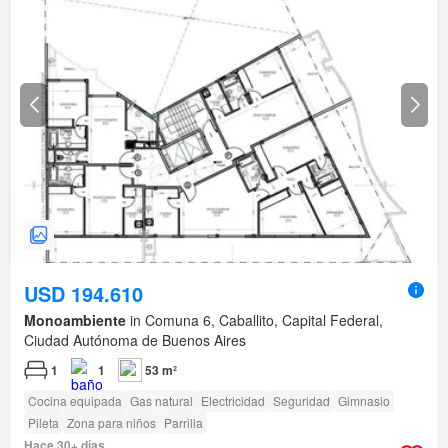
USD 194.610
Monoambiente
in Comuna 6, Caballito, Capital Federal,
Ciudad Autónoma de Buenos Aires
1
1
53 m²
Cocina equipada
Gas natural
Electricidad
Seguridad
Gimnasio
Pileta
Zona para niños
Parrilla
Hace 30+ días