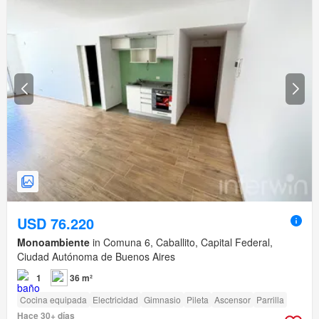
USD 76.220
Monoambiente
in Comuna 6, Caballito, Capital Federal,
Ciudad Autónoma de Buenos Aires
1
36 m²
Cocina equipada
Electricidad
Gimnasio
Pileta
Ascensor
Parrilla
Hace 30+ días