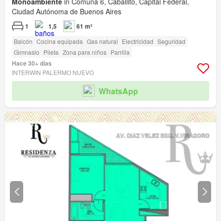
Monoambiente
in Comuna 6, Caballito, Capital Federal,
Ciudad Autónoma de Buenos Aires
1
1,5
61 m²
Balcón
Cocina equipada
Gas natural
Electricidad
Seguridad
Gimnasio
Pileta
Zona para niños
Parrilla
Hace 30+ días
INTERWIN PALERMO NUEVO
WhatsApp