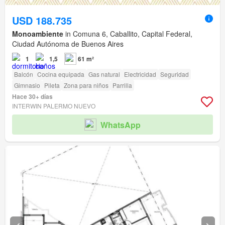
USD 188.735
Monoambiente
in Comuna 6, Caballito, Capital Federal,
Ciudad Autónoma de Buenos Aires
1
1,5
61 m²
Balcón
Cocina equipada
Gas natural
Electricidad
Seguridad
Gimnasio
Pileta
Zona para niños
Parrilla
Hace 30+ días
INTERWIN PALERMO NUEVO
WhatsApp