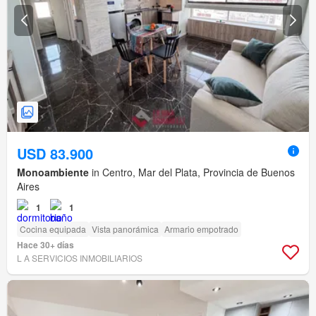
USD 83.900
Monoambiente
in Centro, Mar del Plata, Provincia de Buenos
Aires
1
1
Cocina equipada
Vista panorámica
Armario empotrado
Hace 30+ días
L A SERVICIOS INMOBILIARIOS