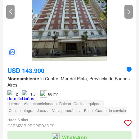
USD 143.900
Monoambiente
in Centro, Mar del Plata, Provincia de Buenos
Aires
2
1,5
60 m²
Internet
Aire acondicionado
Balcón
Cocina equipada
Cocina integral
Jacuzzi
Vista panorámica
Patio
Cuarto de servicio
Alarma
Armario empotrado
Gas natural
Chimenea
Agua
Hace 6 días
Electricidad
Seguridad
Gimnasio
Pileta
Zona para niños
Ascensor
GARAIZAR PROPIEDADES
Sauna
Jardín
Parrilla
Acceso para personas con discapacidad
WhatsApp
Cancha de tenis