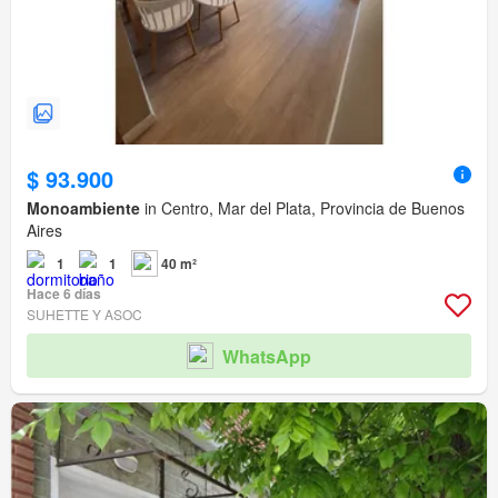
$ 93.900
Monoambiente
in Centro, Mar del Plata, Provincia de Buenos
Aires
1
1
40 m²
Hace 6 días
SUHETTE Y ASOC
WhatsApp