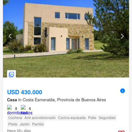
USD 430.000
Casa
in Costa Esmeralda, Provincia de Buenos Aires
4
4
Cochera
Aire acondicionado
Cocina equipada
Patio
Seguridad
Pileta
Jardín
Parrilla
Hace 30+ días