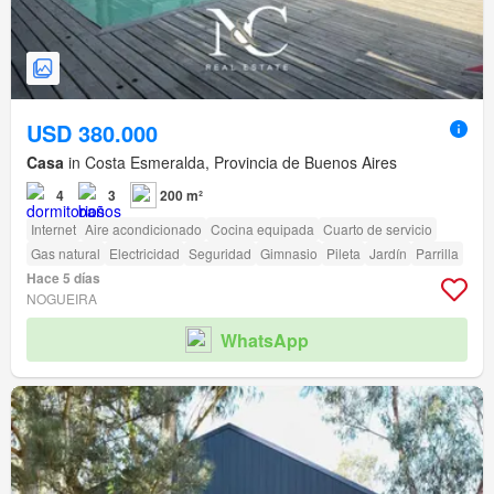
USD 380.000
Casa
in Costa Esmeralda, Provincia de Buenos Aires
4
3
200 m²
Internet
Aire acondicionado
Cocina equipada
Cuarto de servicio
Gas natural
Electricidad
Seguridad
Gimnasio
Pileta
Jardín
Parrilla
Hace 5 días
NOGUEIRA
WhatsApp