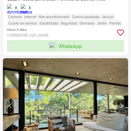
4
3
Cochera
Internet
Aire acondicionado
Cocina equipada
Jacuzzi
Cuarto de servicio
Electricidad
Seguridad
Gimnasio
Jardín
Parrilla
Hace 5 días
CORREDOR LOS LAGOS
WhatsApp