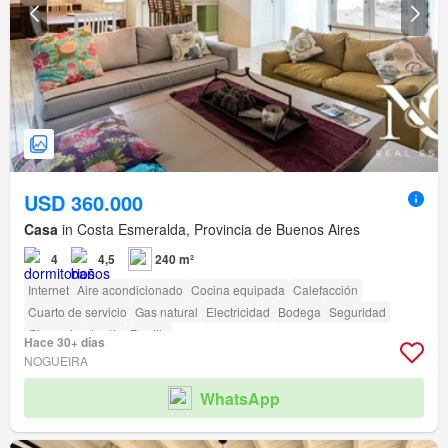
USD 360.000
Casa
in Costa Esmeralda, Provincia de Buenos Aires
4
4,5
240 m²
Internet
Aire acondicionado
Cocina equipada
Calefacción
Cuarto de servicio
Gas natural
Electricidad
Bodega
Seguridad
Gimnasio
Jardín
Parrilla
Hace 30+ días
NOGUEIRA
WhatsApp