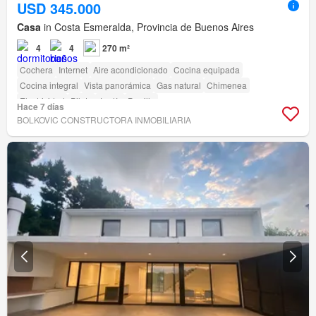
USD 345.000
Casa
in Costa Esmeralda, Provincia de Buenos Aires
4
4
270 m²
Cochera
Internet
Aire acondicionado
Cocina equipada
Cocina integral
Vista panorámica
Gas natural
Chimenea
Electricidad
Pileta
Jardín
Parrilla
Hace 7 días
BOLKOVIC CONSTRUCTORA INMOBILIARIA