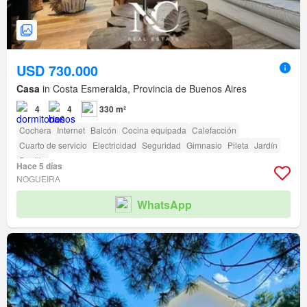
USD 730.000
Casa
in Costa Esmeralda, Provincia de Buenos Aires
4
4
330 m²
Cochera
Internet
Balcón
Cocina equipada
Calefacción
Cuarto de servicio
Electricidad
Seguridad
Gimnasio
Pileta
Jardín
Parrilla
Hace 5 días
NOGUEIRA
WhatsApp