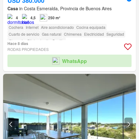
USD 380.000
Casa
in Costa Esmeralda, Provincia de Buenos Aires
4
4,5
250 m²
Cochera
Internet
Aire acondicionado
Cocina equipada
Cuarto de servicio
Gas natural
Chimenea
Electricidad
Seguridad
Gimnasio
Pileta
Jardín
Parrilla
Hace 8 días
RODAS PROPIEDADES
WhatsApp