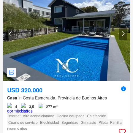
USD 320.000
Casa
in Costa Esmeralda, Provincia de Buenos Aires
4
3,5
277 m²
Internet
Aire acondicionado
Cocina equipada
Calefacción
Cuarto de servicio
Electricidad
Seguridad
Gimnasio
Pileta
Parrilla
Hace 5 días