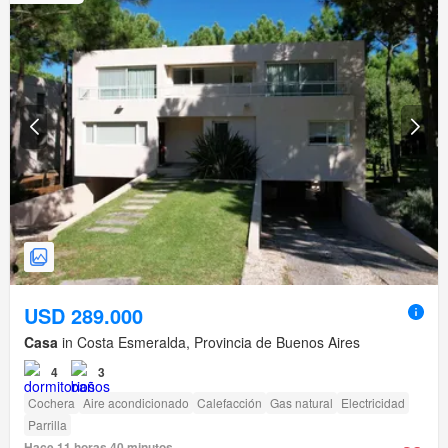
USD 289.000
Casa
in Costa Esmeralda, Provincia de Buenos Aires
4
3
Cochera
Aire acondicionado
Calefacción
Gas natural
Electricidad
Parrilla
Hace 11 horas 40 minutos