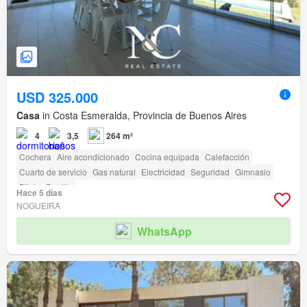
USD 325.000
Casa
in Costa Esmeralda, Provincia de Buenos Aires
4
3,5
264 m²
Cochera
Aire acondicionado
Cocina equipada
Calefacción
Cuarto de servicio
Gas natural
Electricidad
Seguridad
Gimnasio
Pileta
Parrilla
Hace 5 días
NOGUEIRA
WhatsApp