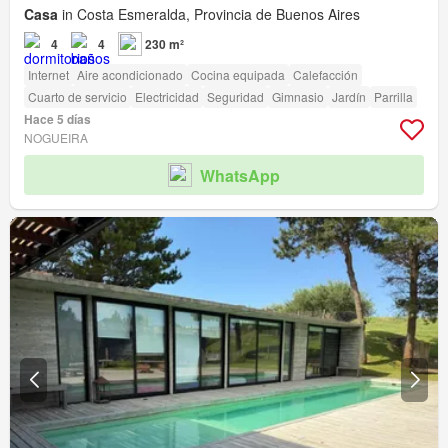
Casa
in Costa Esmeralda, Provincia de Buenos Aires
4
4
230 m²
Internet
Aire acondicionado
Cocina equipada
Calefacción
Cuarto de servicio
Electricidad
Seguridad
Gimnasio
Jardín
Parrilla
Hace 5 días
NOGUEIRA
WhatsApp