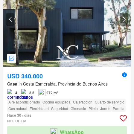
USD 340.000
Casa
in Costa Esmeralda, Provincia de Buenos Aires
4
3,5
272 m²
Aire acondicionado
Cocina equipada
Calefacción
Cuarto de servicio
Gas natural
Electricidad
Seguridad
Gimnasio
Pileta
Jardín
Parrilla
Hace 30+ días
NOGUEIRA
WhatsApp