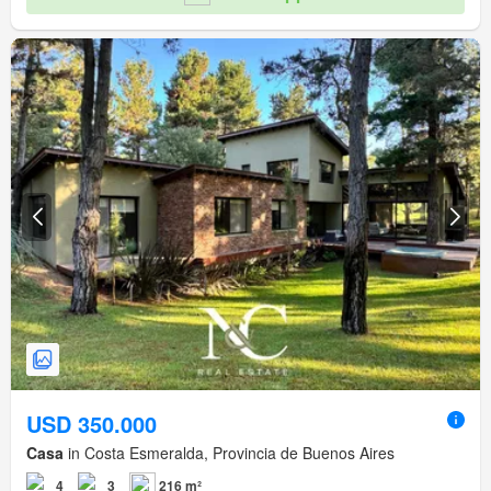
USD 350.000
Casa
in Costa Esmeralda, Provincia de Buenos Aires
4
3
216 m²