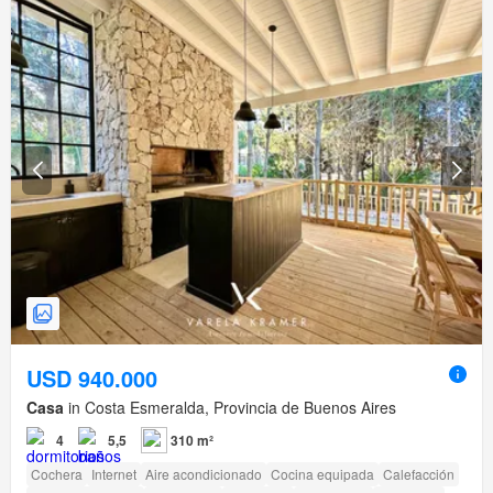
USD 940.000
Casa
in Costa Esmeralda, Provincia de Buenos Aires
4
5,5
310 m²
Cochera
Internet
Aire acondicionado
Cocina equipada
Calefacción