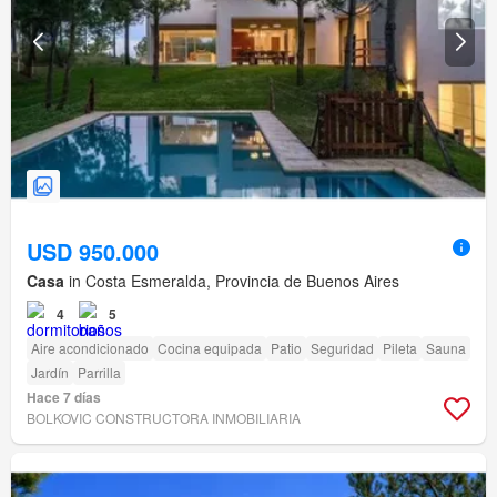
USD 950.000
Casa
in Costa Esmeralda, Provincia de Buenos Aires
4
5
Aire acondicionado
Cocina equipada
Patio
Seguridad
Pileta
Sauna
Jardín
Parrilla
Hace 7 días
BOLKOVIC CONSTRUCTORA INMOBILIARIA