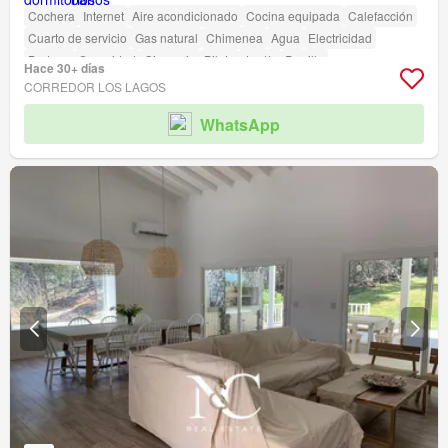
Cochera
Internet
Aire acondicionado
Cocina equipada
Calefacción
Cuarto de servicio
Gas natural
Chimenea
Agua
Electricidad
Bodega
Seguridad
Gimnasio
Pileta
Jardín
Parrilla
Hace 30+ días
CORREDOR LOS LAGOS
WhatsApp