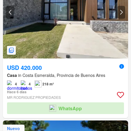
USD 420.000
Casa
in Costa Esmeralda, Provincia de Buenos Aires
4
4
218 m²
Hace 6 días
MR RODRIGUEZ PROPIEDADES
WhatsApp
Nuevo