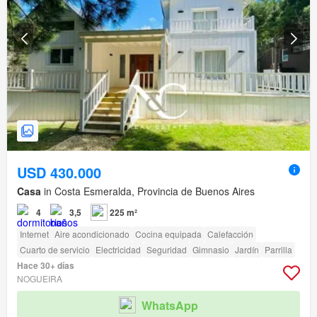
USD 430.000
Casa
in Costa Esmeralda, Provincia de Buenos Aires
4
3,5
225 m²
Internet
Aire acondicionado
Cocina equipada
Calefacción
Cuarto de servicio
Electricidad
Seguridad
Gimnasio
Jardín
Parrilla
Hace 30+ días
NOGUEIRA
WhatsApp