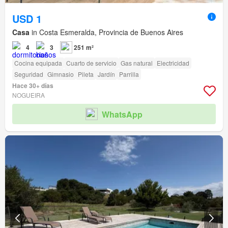
USD 1
Casa
in Costa Esmeralda, Provincia de Buenos Aires
4
3
251 m²
Cocina equipada
Cuarto de servicio
Gas natural
Electricidad
Seguridad
Gimnasio
Pileta
Jardín
Parrilla
Hace 30+ días
NOGUEIRA
WhatsApp