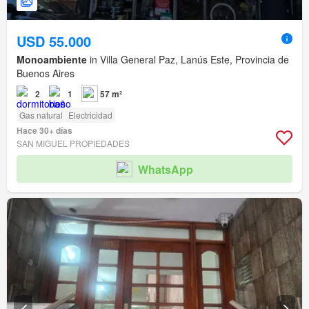
USD 55.000
Monoambiente
in Villa General Paz, Lanús Este, Provincia de
Buenos Aires
2
1
57 m²
Gas natural
Electricidad
Hace 30+ días
SAN MIGUEL PROPIEDADES
WhatsApp