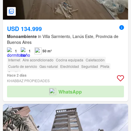
USD 134.999
Monoambiente
in Villa Sarmiento, Lanús Este, Provincia de
Buenos Aires
1
1
50 m²
Internet
Aire acondicionado
Cocina equipada
Calefacción
Cuarto de servicio
Gas natural
Electricidad
Seguridad
Pileta
Parrilla
Hace 2 días
KHABBAZ PROPIEDADES
WhatsApp