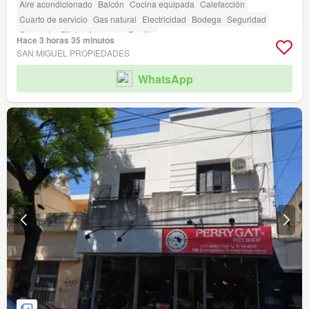
Aire acondicionado
Balcón
Cocina equipada
Calefacción
Cuarto de servicio
Gas natural
Electricidad
Bodega
Seguridad
Gimnasio
Pileta
Ascensor
Parrilla
Hace 3 horas 35 minutos
SAN MIGUEL PROPIEDADES
WhatsApp