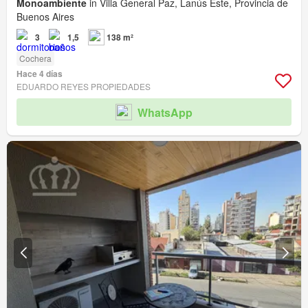
Monoambiente
in Villa General Paz, Lanús Este, Provincia de
Buenos Aires
3
1,5
138 m²
Cochera
Hace 4 días
EDUARDO REYES PROPIEDADES
WhatsApp