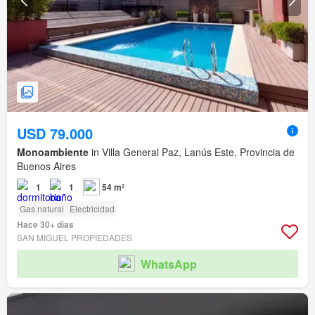
USD 79.000
Monoambiente
in Villa General Paz, Lanús Este, Provincia de
Buenos Aires
1
1
54 m²
Gas natural
Electricidad
Hace 30+ días
SAN MIGUEL PROPIEDADES
WhatsApp