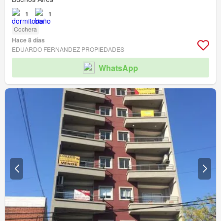
1
1
Cochera
Hace 8 días
EDUARDO FERNANDEZ PROPIEDADES
WhatsApp