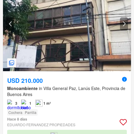
USD 210.000
Monoambiente
in Villa General Paz, Lanús Este, Provincia de
Buenos Aires
3
1
1 m²
Cochera
Parrilla
Hace 8 días
EDUARDO FERNANDEZ PROPIEDADES