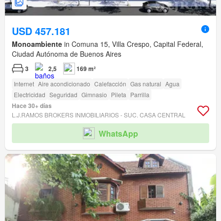
USD 457.181
Monoambiente
in Comuna 15, Villa Crespo, Capital Federal,
Ciudad Autónoma de Buenos Aires
3
2,5
169 m²
Internet
Aire acondicionado
Calefacción
Gas natural
Agua
Electricidad
Seguridad
Gimnasio
Pileta
Parrilla
Hace 30+ días
L.J.RAMOS BROKERS INMOBILIARIOS - SUC. CASA CENTRAL
WhatsApp