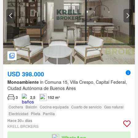
USD 398.000
Monoambiente
in Comuna 15, Villa Crespo, Capital Federal,
Ciudad Autónoma de Buenos Aires
3
2,5
152 m²
Cochera
Balcón
Cocina equipada
Cuarto de servicio
Gas natural
Electricidad
Pileta
Parrilla
Hace 30+ días
KRELL BROKERS
WhatsApp