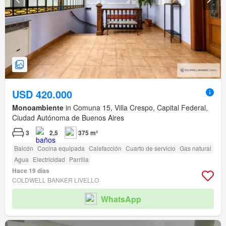
USD 420.000
Monoambiente
in Comuna 15, Villa Crespo, Capital Federal,
Ciudad Autónoma de Buenos Aires
3
2,5
375 m²
Balcón
Cocina equipada
Calefacción
Cuarto de servicio
Gas natural
Agua
Electricidad
Parrilla
Hace 19 días
COLDWELL BANKER LIVELLO
WhatsApp