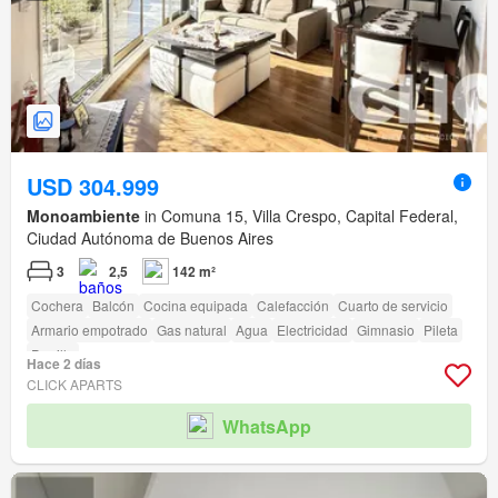
USD 304.999
Monoambiente
in Comuna 15, Villa Crespo, Capital Federal,
Ciudad Autónoma de Buenos Aires
3
2,5
142 m²
Cochera
Balcón
Cocina equipada
Calefacción
Cuarto de servicio
Armario empotrado
Gas natural
Agua
Electricidad
Gimnasio
Pileta
Parrilla
Hace 2 días
CLICK APARTS
WhatsApp