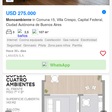
USD 275.000
Monoambiente
in Comuna 15, Villa Crespo, Capital Federal,
Ciudad Autónoma de Buenos Aires
3
2,5
107 m²
Internet
Cocina equipada
Calefacción
Gas natural
Electricidad
Seguridad
Gimnasio
Pileta
Zona para niños
Parrilla
Hace 30+ días
LANVEN S.A.
WhatsApp