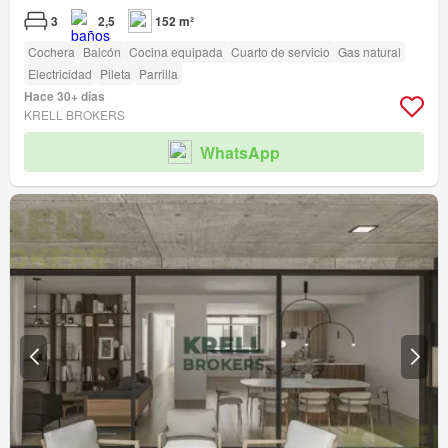
3
2,5
152 m²
Cochera
Balcón
Cocina equipada
Cuarto de servicio
Gas natural
Electricidad
Pileta
Parrilla
Hace 30+ días
KRELL BROKERS
WhatsApp