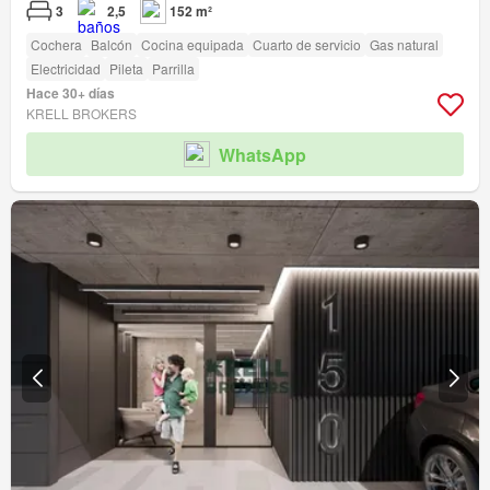
3
2,5
152 m²
Cochera
Balcón
Cocina equipada
Cuarto de servicio
Gas natural
Electricidad
Pileta
Parrilla
Hace 30+ días
KRELL BROKERS
WhatsApp