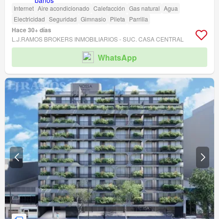
Internet
Aire acondicionado
Calefacción
Gas natural
Agua
Electricidad
Seguridad
Gimnasio
Pileta
Parrilla
Hace 30+ días
L.J.RAMOS BROKERS INMOBILIARIOS - SUC. CASA CENTRAL
WhatsApp