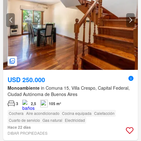
USD 250.000
Monoambiente
in Comuna 15, Villa Crespo, Capital Federal,
Ciudad Autónoma de Buenos Aires
3
2,5
105 m²
Cochera
Aire acondicionado
Cocina equipada
Calefacción
Cuarto de servicio
Gas natural
Electricidad
Hace 22 días
DIBAR PROPIEDADES