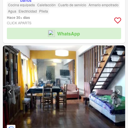
Cocina equipada
Calefacción
Cuarto de servicio
Armario empotrado
Agua
Electricidad
Pileta
Hace 30+ días
CLICK APARTS
WhatsApp