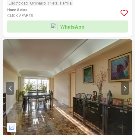
Electricidad
Gimnasio
Pileta
Parrilla
Hace 8 días
CLICK APARTS
WhatsApp