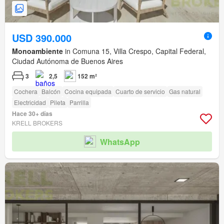
USD 390.000
Monoambiente
in Comuna 15, Villa Crespo, Capital Federal,
Ciudad Autónoma de Buenos Aires
3
2,5
152 m²
Cochera
Balcón
Cocina equipada
Cuarto de servicio
Gas natural
Electricidad
Pileta
Parrilla
Hace 30+ días
KRELL BROKERS
WhatsApp