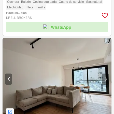
Cochera
Balcón
Cocina equipada
Cuarto de servicio
Gas natural
Electricidad
Pileta
Parrilla
Hace 30+ días
KRELL BROKERS
WhatsApp