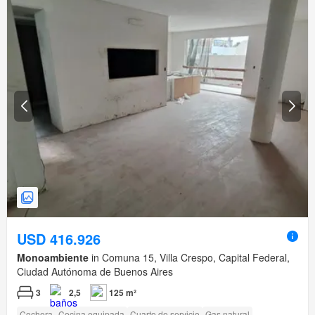
USD 416.926
Monoambiente
in Comuna 15, Villa Crespo, Capital Federal,
Ciudad Autónoma de Buenos Aires
3
2,5
125 m²
Cochera
Cocina equipada
Cuarto de servicio
Gas natural