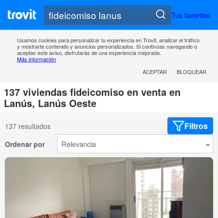
Tus favoritos
Usamos cookies para personalizar tu experiencia en Trovit, analizar el tráfico
y mostrarte contenido y anuncios personalizados. Si continúas navegando o
aceptas este aviso, disfrutarás de una experiencia mejorada.
Más información
ACEPTAR
BLOQUEAR
137 viviendas fideicomiso en venta en
Lanús, Lanús Oeste
Filtros
137 resultados
Ordenar por