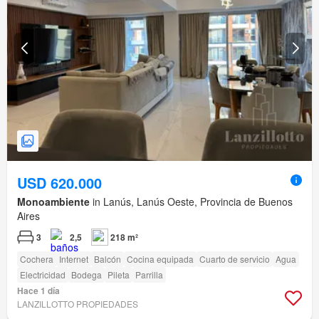
USD 620.000
Monoambiente
in Lanús, Lanús Oeste, Provincia de Buenos
Aires
3
2,5
218 m²
Cochera
Internet
Balcón
Cocina equipada
Cuarto de servicio
Agua
Electricidad
Bodega
Pileta
Parrilla
Hace 1 día
LANZILLOTTO PROPIEDADES