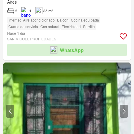
Aires
2
1
85 m²
Internet
Aire acondicionado
Balcón
Cocina equipada
Cuarto de servicio
Gas natural
Electricidad
Parrilla
Hace 1 día
SAN MIGUEL PROPIEDADES
WhatsApp