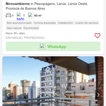
Monoambiente
in Pescopagano, Lanús, Lanús Oeste,
Provincia de Buenos Aires
1
1
60 m²
Aire acondicionado
Cocina equipada
Calefacción
Cuarto de servicio
Gas natural
Electricidad
Hace 30+ días
SAN MIGUEL PROPIEDADES
WhatsApp