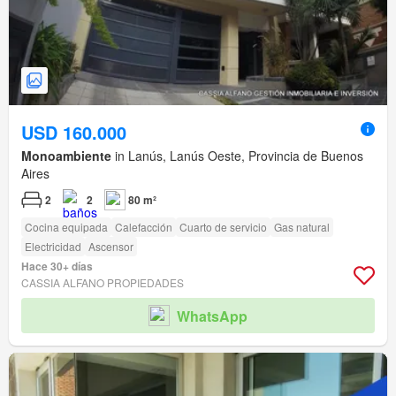
USD 160.000
Monoambiente
in Lanús, Lanús Oeste, Provincia de Buenos
Aires
2
2
80 m²
Cocina equipada
Calefacción
Cuarto de servicio
Gas natural
Electricidad
Ascensor
Hace 30+ días
CASSIA ALFANO PROPIEDADES
WhatsApp