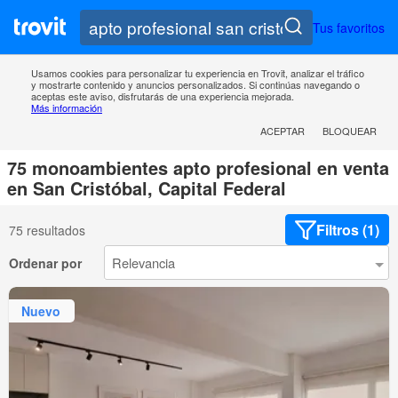
Tus favoritos
Usamos cookies para personalizar tu experiencia en Trovit, analizar el tráfico
y mostrarte contenido y anuncios personalizados. Si continúas navegando o
aceptas este aviso, disfrutarás de una experiencia mejorada.
Más información
ACEPTAR
BLOQUEAR
75 monoambientes apto profesional en venta
en San Cristóbal, Capital Federal
Filtros (1)
75 resultados
Ordenar por
Nuevo