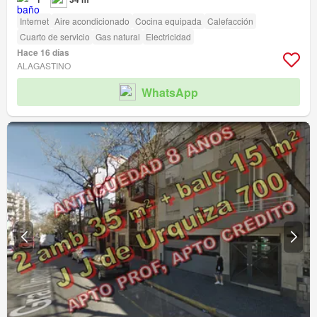
Internet
Aire acondicionado
Cocina equipada
Calefacción
Cuarto de servicio
Gas natural
Electricidad
Hace 16 días
ALAGASTINO
WhatsApp