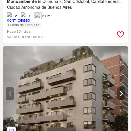
Monoambiente
in Comuna 3, San Cristóbal, Capital Federal,
Ciudad Autónoma de Buenos Aires
2
1
67 m²
Cuarto de Limpieza
Hace 30+ días
VAIRA PROPIEDADES