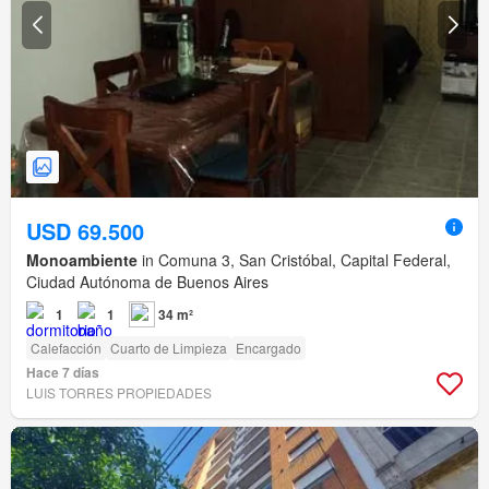
USD 69.500
Monoambiente
in Comuna 3, San Cristóbal, Capital Federal,
Ciudad Autónoma de Buenos Aires
1
1
34 m²
Calefacción
Cuarto de Limpieza
Encargado
Hace 7 días
LUIS TORRES PROPIEDADES