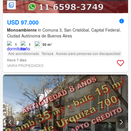
USD 97.000
Monoambiente
in Comuna 3, San Cristóbal, Capital Federal,
Ciudad Autónoma de Buenos Aires
1
1
50 m²
Aire acondicionado
Terraza
Acceso para personas con discapacidad
Hace 7 días
VAIRA PROPIEDADES