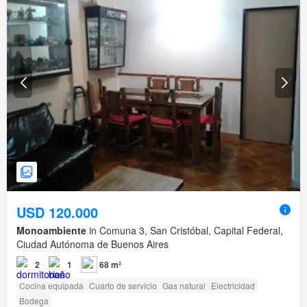
USD 120.000
Monoambiente
in Comuna 3, San Cristóbal, Capital Federal,
Ciudad Autónoma de Buenos Aires
2
1
68 m²
Cocina equipada
Cuarto de servicio
Gas natural
Electricidad
Bodega