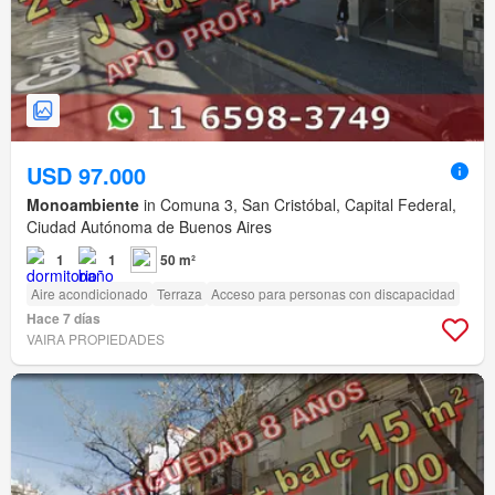
USD 97.000
Monoambiente
in Comuna 3, San Cristóbal, Capital Federal,
Ciudad Autónoma de Buenos Aires
1
1
50 m²
Aire acondicionado
Terraza
Acceso para personas con discapacidad
Hace 7 días
VAIRA PROPIEDADES