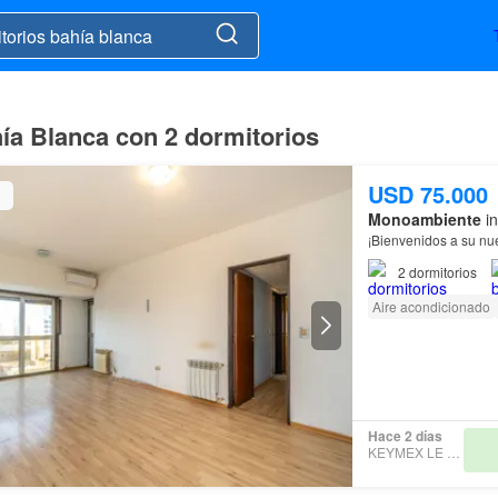
a Blanca con 2 dormitorios
USD 75.000
Monoambiente
in
¡Bienvenidos a su nu
2
dormitorios
Aire acondicionado
Hace 2 días
KEYMEX LE ROSE