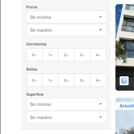
Precio
Sin mínimo
Sin máximo
Dormitorios
0+
1+
2+
3+
4+
Baños
0+
1+
2+
3+
4+
Superficie
Sin mínimo
Actual
Sin máximo