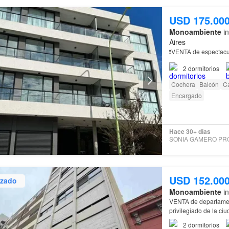
USD 175.00
Monoambiente
in
Aires
❗VENTA de espectacu
2
dormitorios
Cochera
Balcón
Ca
Encargado
Hace 30+ días
USD 152.00
izado
Monoambiente
in
VENTA de departame
privilegiado de la ci
2
dormitorios