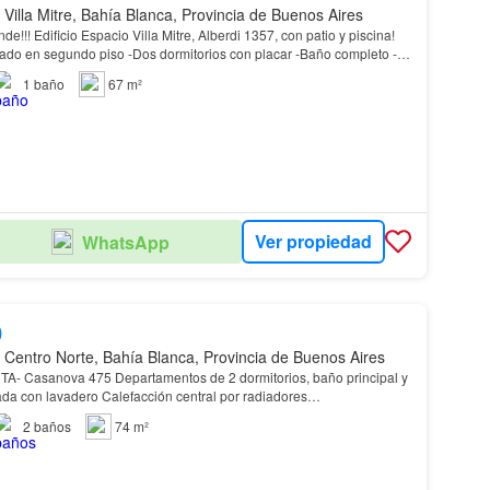
 Villa Mitre, Bahía Blanca, Provincia de Buenos Aires
on patio y piscina!
atio -Cocina living comed…
1
baño
67 m²
Ver propiedad
WhatsApp
0
 Centro Norte, Bahía Blanca, Provincia de Buenos Aires
o principal y
rada con lavadero Calefacción central por radiadores…
2
baños
74 m²