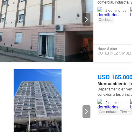
comercial, industrial
2
dormitorios
Cochera
Hace 8 días
USD 165.00
Monoambiente
in
Departamento en ven
conexión a los princi
2
dormitorios
Gas natural
Electri