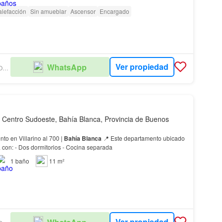
lefacción
Sin amueblar
Ascensor
Encargado
Ver propiedad
WhatsApp
SONIA GAMERO PROPIEDADES 3
 Centro Sudoeste, Bahía Blanca, Provincia de Buenos
o en Villarino al 700 |
Bahía
Blanca
📍 Este departamento ubicado
en primer piso cuenta con: - Dos dormitorios - Cocina separada
1
baño
11 m²
Ver propiedad