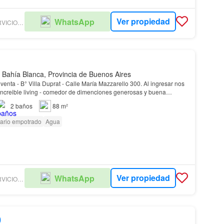
Ver propiedad
WhatsApp
GUTIERREZ GW SERVICIOS INMOBILIARIOS
 Bahía Blanca, Provincia de Buenos Aires
- B° Villa Duprat - Calle María Mazzarello 300. Al ingresar nos
ncreible living - comedor de dimenciones generosas y buena
imos tenemos acceso hacia la cocina…
2
baños
88 m²
ario empotrado
Agua
Ver propiedad
WhatsApp
GUTIERREZ GW SERVICIOS INMOBILIARIOS
0