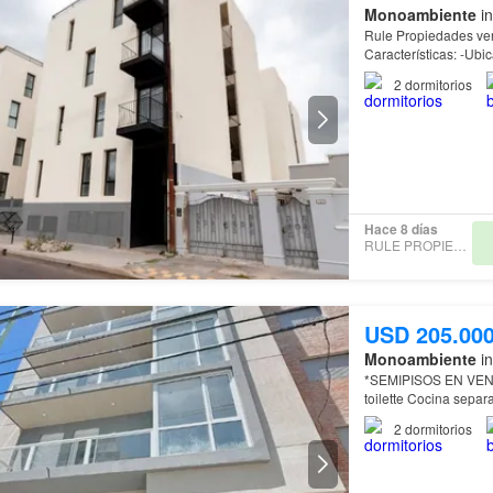
Monoambiente
in
Rule Propiedades vende!!! Edificio Espacio Villa Mitre, Alberdi 1357, c
Características: -Ubicado en segundo piso -Dos dormitorios con placar -Baño completo -
Balcón con vista al p
2
dormitorios
Hace 8 días
RULE PROPIEDADES
USD 205.00
Monoambiente
in
*SEMIPISOS EN VENTA- Casanova 475 Departamentos de 2 dormitorios, bañ
toilette Cocina sepa
2
dormitorios