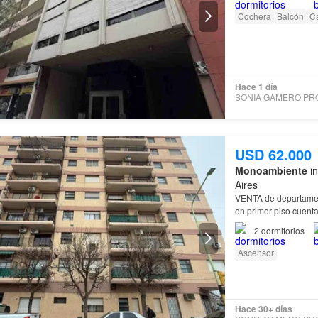
Cochera
Balcón
Ca
Hace 1 día
USD 62.000
Monoambiente
in
Aires
VENTA de departament
2
dormitorios
Ascensor
Hace 30+ días