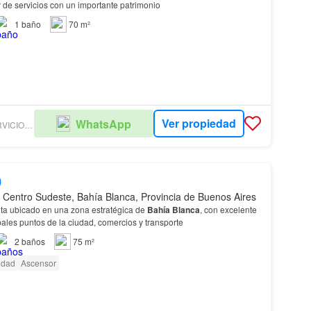
 y de servicios con un importante patrimonio
1
baño
70 m²
Ver propiedad
WhatsApp
GUTIERREZ GW SERVICIOS INMOBILIARIOS
0
 Centro Sudeste, Bahía Blanca, Provincia de Buenos Aires
ta ubicado en una zona estratégica de
Bahía
Blanca
, con excelente
pales puntos de la ciudad, comercios y transporte
2
baños
75 m²
cidad
Ascensor