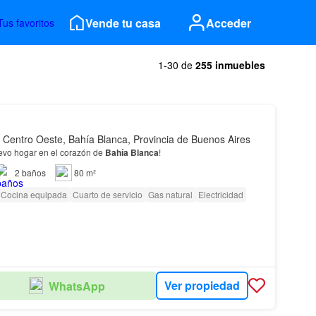
Vende tu casa
Acceder
Tus favoritos
1-30 de
255 inmuebles
 Centro Oeste, Bahía Blanca, Provincia de Buenos Aires
evo hogar en el corazón de
Bahía
Blanca
!
2
baños
80 m²
Cocina equipada
Cuarto de servicio
Gas natural
Electricidad
Ver propiedad
WhatsApp