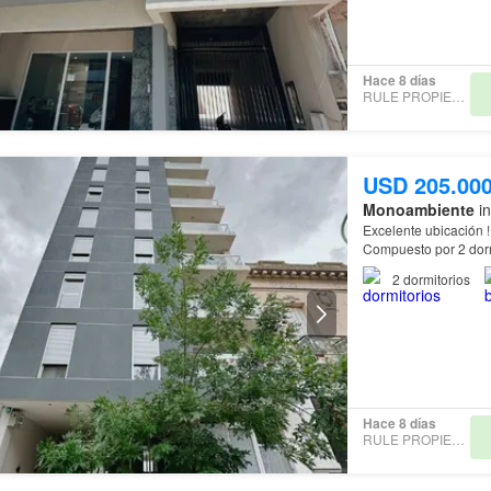
Hace 8 días
RULE PROPIEDADES
USD 205.00
Monoambiente
in
Excelente ubicación ! ! ! Gorriti 165 Departamento en 4° piso, al frente, d
2
dormitorios
Hace 8 días
RULE PROPIEDADES