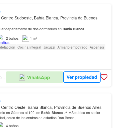
0
 Centro Sudoeste, Bahía Blanca, Provincia de Buenos
lar departamento de dos dormitorios en
Bahía
Blanca
.
2
baños
1 m²
lefacción
Cocina integral
Jacuzzi
Armario empotrado
Ascensor
Ver propiedad
WhatsApp
SONIA GAMERO PROPIEDADES 3
0
 Centro Oeste, Bahía Blanca, Provincia de Buenos Aires
nto en Güemes al 100, en
Bahía
Blanca
📍 📌Se ubica en sector
udad, cerca de los centros de estudios Don Bosco,
4
baños