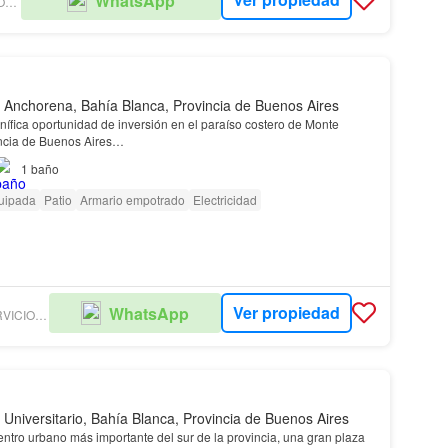
WhatsApp
SONIA GAMERO PROPIEDADES 3
 Anchorena, Bahía Blanca, Provincia de Buenos Aires
ífica oportunidad de inversión en el paraíso costero de Monte
incia de Buenos Aires…
1
baño
uipada
Patio
Armario empotrado
Electricidad
Ver propiedad
WhatsApp
GUTIERREZ GW SERVICIOS INMOBILIARIOS
 Universitario, Bahía Blanca, Provincia de Buenos Aires
entro urbano más importante del sur de la provincia, una gran plaza