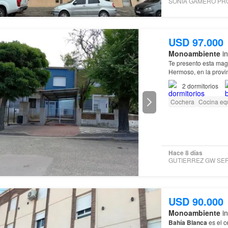
USD 97.000
Monoambiente
in
Te presento esta magn
Hermoso, en la prov
2
dormitorios
Cochera
Cocina eq
Hace 8 días
USD 90.000
Monoambiente
in
Bahía
Blanca
es el c