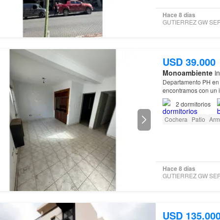
Hace 8 días
USD 39.000
Monoambiente
in
Departamento PH en venta 
encontramos con un i
luminosidad, si segu
2
dormitorios
Cochera
Patio
Arm
Hace 8 días
USD 135.00