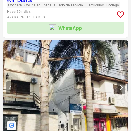
Cochera
Cocina equipada
Cuarto de servicio
Electricidad
Bodega
Hace 30+ días
AZARA PROPIEDADES
WhatsApp