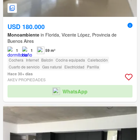
USD 180.000
Monoambiente
in Florida, Vicente López, Provincia de
Buenos Aires
1
1
59 m²
Cochera
Internet
Balcón
Cocina equipada
Calefacción
Cuarto de servicio
Gas natural
Electricidad
Parrilla
Hace 30+ días
AKEV PROPIEDADES
WhatsApp