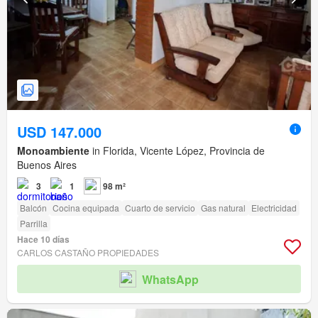
USD 147.000
Monoambiente
in Florida, Vicente López, Provincia de
Buenos Aires
3
1
98 m²
Balcón
Cocina equipada
Cuarto de servicio
Gas natural
Electricidad
Parrilla
Hace 10 días
CARLOS CASTAÑO PROPIEDADES
WhatsApp