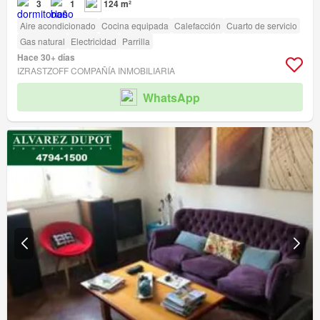
3
1
124 m²
Aire acondicionado
Cocina equipada
Calefacción
Cuarto de servicio
Gas natural
Electricidad
Parrilla
Hace 30+ días
IZRASTZOFF COMPAÑÍA INMOBILIARIA
WhatsApp