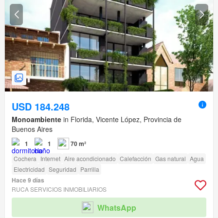
USD 184.248
Monoambiente
in Florida, Vicente López, Provincia de
Buenos Aires
1
1
70 m²
Cochera
Internet
Aire acondicionado
Calefacción
Gas natural
Agua
Electricidad
Seguridad
Parrilla
Hace 9 días
RUCA SERVICIOS INMOBILIARIOS
WhatsApp