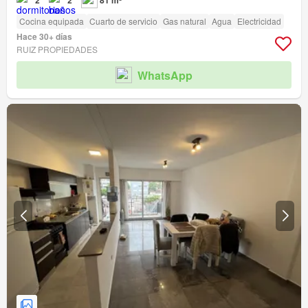
2
2
81 m²
Cocina equipada
Cuarto de servicio
Gas natural
Agua
Electricidad
Hace 30+ días
RUIZ PROPIEDADES
WhatsApp