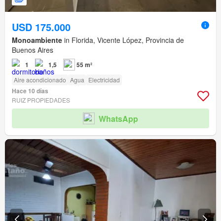
USD 175.000
Monoambiente
in Florida, Vicente López, Provincia de
Buenos Aires
1
1,5
55 m²
Aire acondicionado
Agua
Electricidad
Hace 10 días
RUIZ PROPIEDADES
WhatsApp