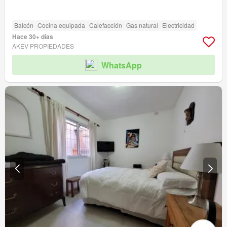
Balcón
Cocina equipada
Calefacción
Gas natural
Electricidad
Hace 30+ días
AKEV PROPIEDADES
WhatsApp