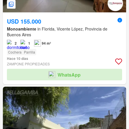
USD 155.000
Monoambiente
in Florida, Vicente López, Provincia de
Buenos Aires
2
1
94 m²
Cochera
Parrilla
Hace 10 días
ZAMPONE PROPIEDADES
WhatsApp