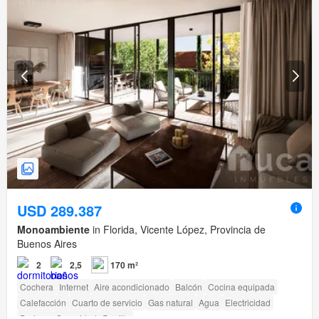
USD 289.387
Monoambiente
in Florida, Vicente López, Provincia de
Buenos Aires
2
2,5
170 m²
Cochera
Internet
Aire acondicionado
Balcón
Cocina equipada
Calefacción
Cuarto de servicio
Gas natural
Agua
Electricidad
Bodega
Seguridad
Parrilla