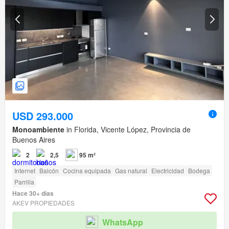
USD 293.000
Monoambiente
in Florida, Vicente López, Provincia de
Buenos Aires
2
2,5
95 m²
Internet
Balcón
Cocina equipada
Gas natural
Electricidad
Bodega
Parrilla
Hace 30+ días
AKEV PROPIEDADES
WhatsApp