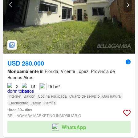
USD 280.000
Monoambiente
in Florida, Vicente López, Provincia de
Buenos Aires
2
1,5
191 m²
Internet
Balcón
Cocina equipada
Cuarto de servicio
Gas natural
Electricidad
Jardín
Parrilla
Hace 30+ días
BELLAGAMBA MARKETING INMOBILIARIO
WhatsApp