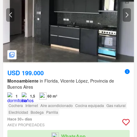
USD 199.000
Monoambiente
in Florida, Vicente López, Provincia de
Buenos Aires
1
1,5
60 m²
Cochera
Internet
Aire acondicionado
Cocina equipada
Gas natural
Electricidad
Bodega
Parrilla
Hace 30+ días
AKEV PROPIEDADES
WhatsApp