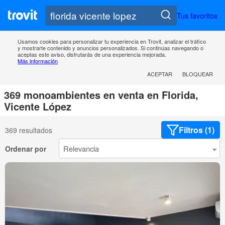
Tus favoritos
Usamos cookies para personalizar tu experiencia en Trovit, analizar el tráfico
y mostrarte contenido y anuncios personalizados. Si continúas navegando o
aceptas este aviso, disfrutarás de una experiencia mejorada.
Más información
ACEPTAR
BLOQUEAR
369 monoambientes en venta en Florida,
Vicente López
Filtros (1)
369 resultados
Ordenar por