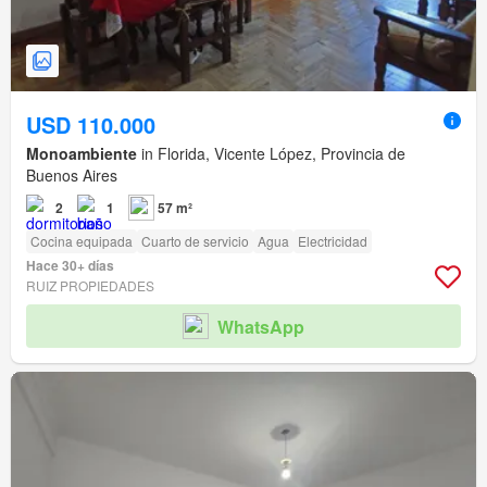
USD 110.000
Monoambiente
in Florida, Vicente López, Provincia de
Buenos Aires
2
1
57 m²
Cocina equipada
Cuarto de servicio
Agua
Electricidad
Hace 30+ días
RUIZ PROPIEDADES
WhatsApp