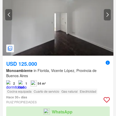
USD 125.000
Monoambiente
in Florida, Vicente López, Provincia de
Buenos Aires
2
1
54 m²
Cocina equipada
Cuarto de servicio
Gas natural
Electricidad
Hace 30+ días
RUIZ PROPIEDADES
WhatsApp