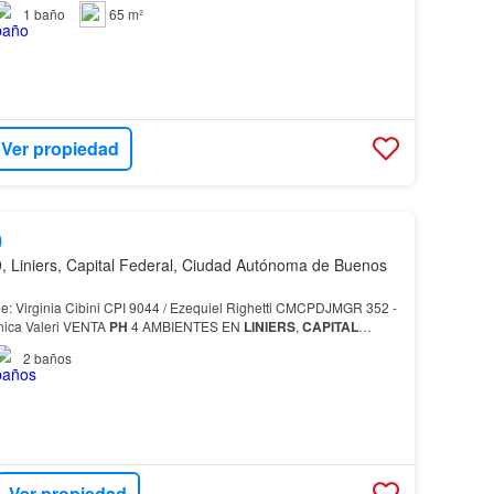
1
baño
65 m²
Ver propiedad
0
 Liniers, Capital Federal, Ciudad Autónoma de Buenos
: Virginia Cibini CPI 9044 / Ezequiel Righetti CMCPDJMGR 352 -
nica Valeri VENTA
PH
4 AMBIENTES EN
LINIERS
,
CAPITAL
 ubicada estratégicamente sobre calle Caaguazú en…
2
baños
Ver propiedad