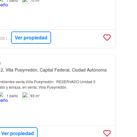
1
baño
70 m²
Ver propiedad
SCARNATO NEGOCIOS INMOBILIARIOS
0
, Villa Pueyrredón, Capital Federal, Ciudad Autónoma
ientes venta Villa Pueyrredón. RESERVADO Unidad 3
tio y terraza, en venta, Villa Pueyrredón.
1
baño
93 m²
Ver propiedad