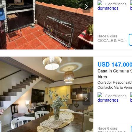
3
dormitorios
Hace 6 días
CIOCALE INMOBILIARIA
USD 147.00
Casa
in Comuna 9,
Aires
Corredor Responsable
Contacto: Maria Veró
FEDERAL
Propiedad
3
dormitorios
Hace 6 días