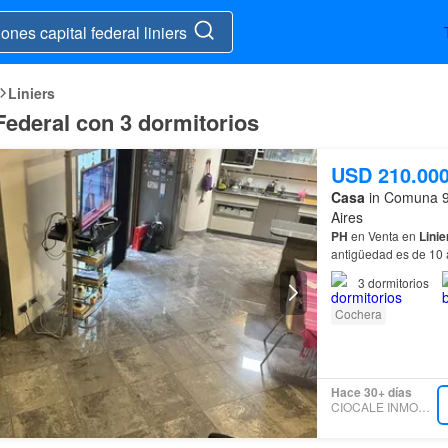
Liniers
 Federal con 3 dormitorios
USD 210.00
Casa
in Comuna 9,
Aires
PH
en Venta en
Linie
antigüedad es de 10 
Baño…
3
dormitorios
Cochera
Hace 30+ días
CIOCALE INMOBILIARIA