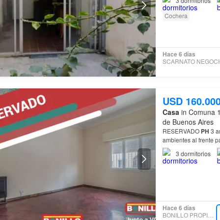
3
dormitorios
Cochera
Hace 6 días
USD 160.00
Casa
in Comuna 12
de Buenos Aires
RESERVADO
PH
3 amb
ambientes al frente pa
3
dormitorios
Hace 6 días
BONILLO PROPIEDADES