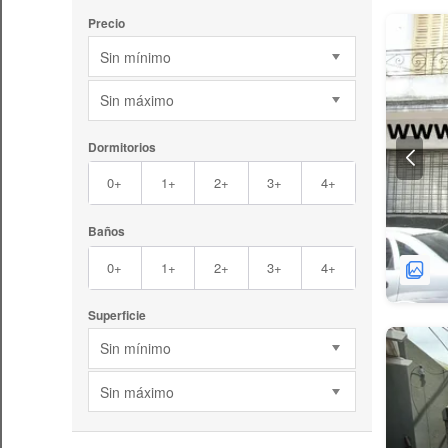
Precio
Sin mínimo
Sin máximo
Dormitorios
0+
1+
2+
3+
4+
Baños
0+
1+
2+
3+
4+
Superficie
Sin mínimo
Sin máximo