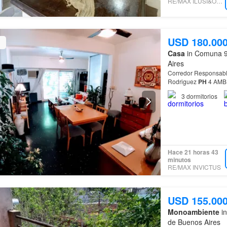
RE/MAX ILUSI&OACUTE;N
USD 180.00
Casa
in Comuna 9,
Aires
Corredor Responsable: Gra
Rodriguez
PH
de 256 m² totales, pr
3
dormitorios
Hace 21 horas 43
minutos
RE/MAX INVICTUS
USD 155.00
Monoambiente
in
de Buenos Aires