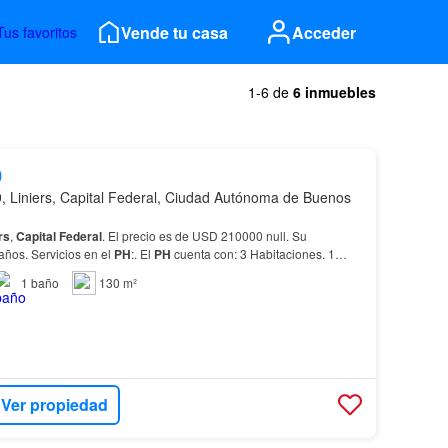
Vende tu casa
Acceder
Tus favoritos
1-6 de
6 inmuebles
0
 Liniers, Capital Federal, Ciudad Autónoma de Buenos
rs
,
Capital
Federal
. El precio es de USD 210000 null. Su
años. Servicios en el
PH
:. El
PH
cuenta con: 3 Habitaciones. 1
1
baño
130 m²
Ver propiedad