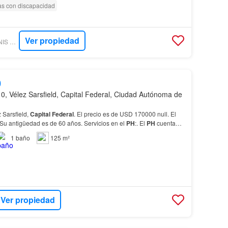
as con discapacidad
Ver propiedad
AMENGOR PEROVANIS BIENES RAICES
0
, Vélez Sarsfield, Capital Federal, Ciudad Autónoma de
 Sarsfield,
Capital
Federal
. El precio es de USD 170000 null. El
 Su antigüedad es de 60 años. Servicios en el
PH
:. El
PH
cuenta
. 1 Baño…
1
baño
125 m²
Ver propiedad