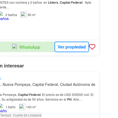
NTES con cochera y 2 baños en
Liniers
,
Capital
Federal
Apto
iente…
2
baños
90 m²
Ver propiedad
WhatsApp
 interesar
0
, Nueva Pompeya, Capital Federal, Ciudad Autónoma de
va Pompeya,
Capital
Federal
. El precio es de USD 205000 null. El
 Su antigüedad es de 50 años. Servicios en el
PH
: Aire
H
cuenta con: 3 Habitaciones…
1
baño
140 m²
Terraza
Cuarto de Limpieza