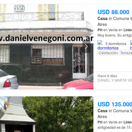
USD 88.000
Casa
in Comuna 9,
Aires
PH
en Venta en
Linie
Muy bueno. Su antigü
cuenta con: Comedor
3
dormitorios
Calefacción
Terraz
Hace 6 días
USD 135.00
Casa
in Comuna 9,
Aires
PH
en Venta en
Linie
antigüedad es de 15 