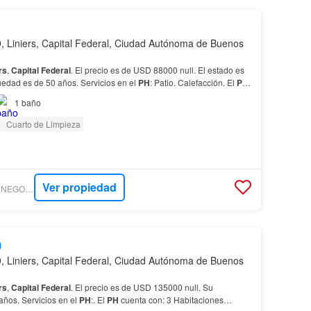
 Liniers, Capital Federal, Ciudad Autónoma de Buenos
rs
,
Capital
Federal
. El precio es de USD 88000 null. El estado es
edad es de 50 años. Servicios en el
PH
: Patio. Calefacción. El
PH
 diario…
1
baño
a
Cuarto de Limpieza
Ver propiedad
DANIEL Y MARTA VENEGONI PROPIEDADES
0
 Liniers, Capital Federal, Ciudad Autónoma de Buenos
rs
,
Capital
Federal
. El precio es de USD 135000 null. Su
años. Servicios en el
PH
:. El
PH
cuenta con: 3 Habitaciones…