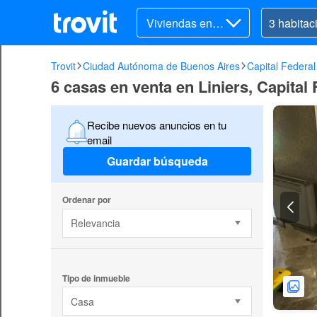
Viviendas en v
enta
Trovit
Ciudad Autónoma de Buenos Aires
Capital Federal
6 casas en venta en Liniers, Capital
Recibe nuevos anuncios en tu
email
Guardar búsqueda
Ordenar por
Relevancia
Tipo de inmueble
Casa