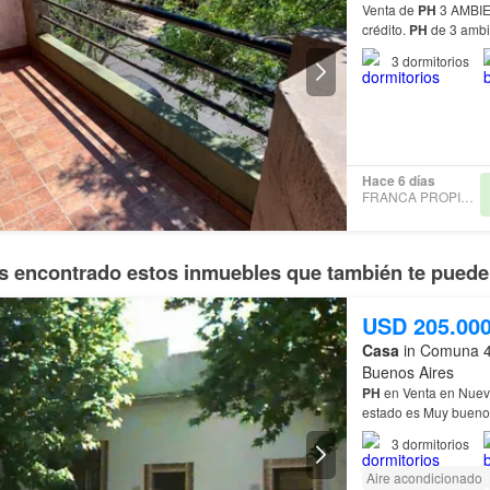
Venta de
PH
3 AMBIE
crédito.
PH
de 3 amb
3
dormitorios
Hace 6 días
FRANCA PROPIEDADES
 encontrado estos inmuebles que también te pueden
USD 205.00
Casa
in Comuna 4
Buenos Aires
PH
en Venta en Nue
estado es Muy bueno.
acondicionado. El
P
3
dormitorios
Aire acondicionado