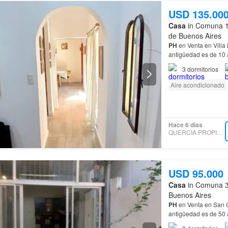
USD 135.00
Casa
in Comuna 12
de Buenos Aires
PH
en Venta en Villa
antigüedad es de 10 
Habitaciones…
3
dormitorios
Aire acondicionado
Hace 6 días
QUERCIA PROPIEDADES
USD 95.000
Casa
in Comuna 3,
Buenos Aires
PH
en Venta en San C
antigüedad es de 50 
Baño…