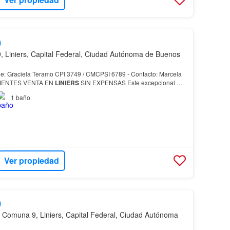
0
 Liniers, Capital Federal, Ciudad Autónoma de Buenos
ciela Teramo CPI 3749 / CMCPSI 6789 - Contacto: Marcela
4 AMBIENTES VENTA EN
LINIERS
SIN EXPENSAS Este excepcional
PH
imer piso por escalera, se encuentra ubicado…
1
baño
Ver propiedad
0
 Comuna 9, Liniers, Capital Federal, Ciudad Autónoma