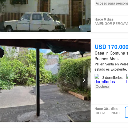
Acceso para person
Hace 6 días
USD 170.00
Casa
in Comuna 10
Buenos Aires
PH
en Venta en Vélez
estado es Excelente.
con: 3 Habitaciones
3
dormitorios
Cochera
Hace 30+ días
CIOCALE INMOBILIARIA