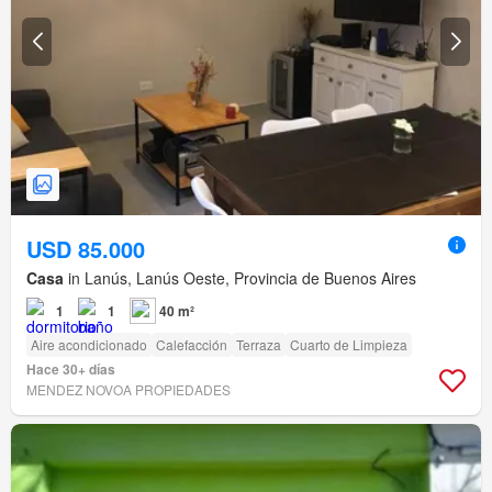
USD 85.000
Casa
in Lanús, Lanús Oeste, Provincia de Buenos Aires
1
1
40 m²
Aire acondicionado
Calefacción
Terraza
Cuarto de Limpieza
Hace 30+ días
MENDEZ NOVOA PROPIEDADES