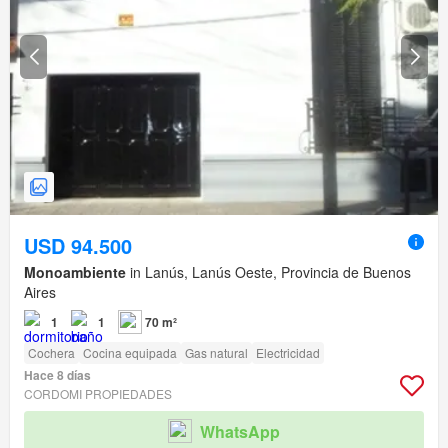
USD 94.500
Monoambiente
in Lanús, Lanús Oeste, Provincia de Buenos
Aires
1
1
70 m²
Cochera
Cocina equipada
Gas natural
Electricidad
Hace 8 días
CORDOMI PROPIEDADES
WhatsApp