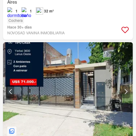
Aires
1
1
32 m²
Cochera
Hace 30+ días
NOVOSAD VANINA INMOBILIARIA