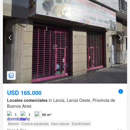
USD 165.000
Locales comerciales
in Lanús, Lanús Oeste, Provincia de
Buenos Aires
1
1
90 m²
Balcón
Cocina equipada
Gas natural
Electricidad
Hace 8 días