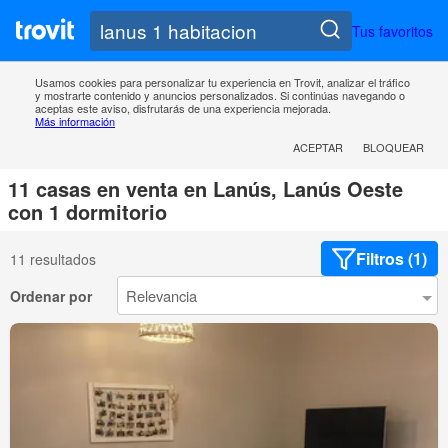
Tus favoritos
Usamos cookies para personalizar tu experiencia en Trovit, analizar el tráfico
y mostrarte contenido y anuncios personalizados. Si continúas navegando o
aceptas este aviso, disfrutarás de una experiencia mejorada.
Más información
ACEPTAR
BLOQUEAR
11 casas en venta en Lanús, Lanús Oeste
con 1 dormitorio
Filtros (1)
11 resultados
Ordenar por