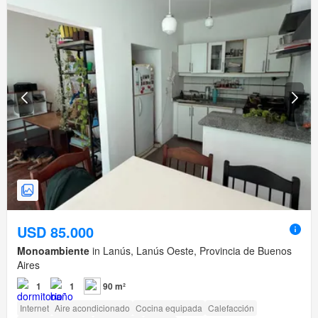
USD 85.000
Monoambiente
in Lanús, Lanús Oeste, Provincia de Buenos
Aires
1
1
90 m²
Internet
Aire acondicionado
Cocina equipada
Calefacción