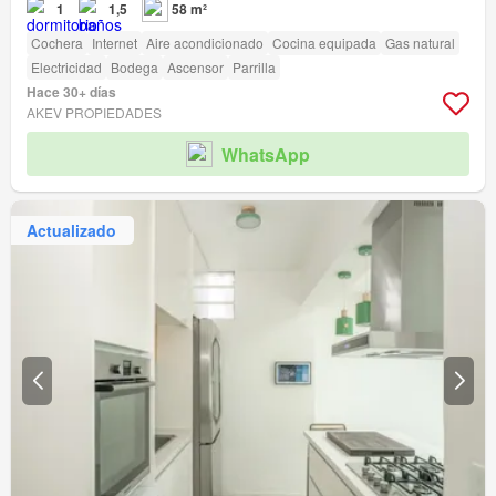
1
1,5
58 m²
Cochera
Internet
Aire acondicionado
Cocina equipada
Gas natural
Electricidad
Bodega
Ascensor
Parrilla
Hace 30+ días
AKEV PROPIEDADES
WhatsApp
Actualizado