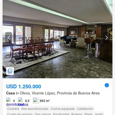
USD 1.250.000
Casa
in Olivos, Vicente López, Provincia de Buenos Aires
4
6,5
962 m²
Cochera
Aire acondicionado
Cocina equipada
Calefacción
Cuarto de servicio
Gas natural
Electricidad
Bodega
Pileta
Jardín