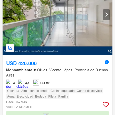
USD 420.000
Monoambiente
in Olivos, Vicente López, Provincia de Buenos
Aires
3
3,5
134 m²
Cochera
Aire acondicionado
Cocina equipada
Cuarto de servicio
Agua
Electricidad
Bodega
Pileta
Parrilla
Hace 30+ días
VARELA KRAMER