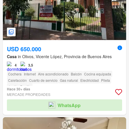
USD 650.000
Casa
in Olivos, Vicente López, Provincia de Buenos Aires
4
3,5
Cochera
Internet
Aire acondicionado
Balcón
Cocina equipada
Calefacción
Cuarto de servicio
Gas natural
Electricidad
Pileta
Jardín
Parrilla
Hace 30+ días
MERCADE PROPIEDADES
WhatsApp