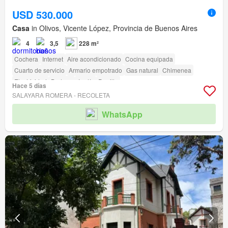
USD 530.000
Casa
in Olivos, Vicente López, Provincia de Buenos Aires
4
3,5
228 m²
Cochera
Internet
Aire acondicionado
Cocina equipada
Cuarto de servicio
Armario empotrado
Gas natural
Chimenea
Electricidad
Bodega
Jardín
Parrilla
Hace 5 días
SALAYARA ROMERA - RECOLETA
WhatsApp