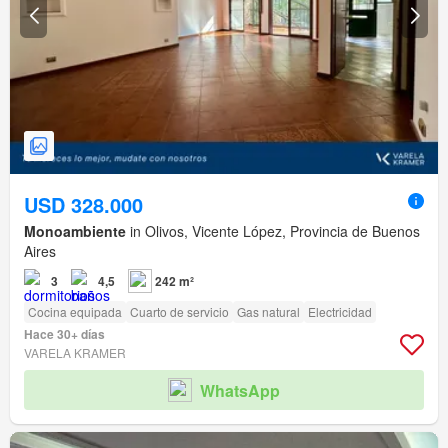
USD 328.000
Monoambiente
in Olivos, Vicente López, Provincia de Buenos
Aires
3
4,5
242 m²
Cocina equipada
Cuarto de servicio
Gas natural
Electricidad
Hace 30+ días
VARELA KRAMER
WhatsApp