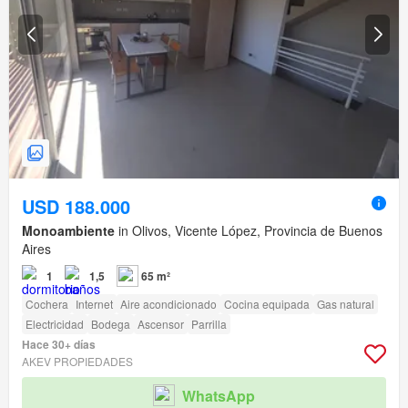
USD 188.000
Monoambiente
in Olivos, Vicente López, Provincia de Buenos
Aires
1
1,5
65 m²
Cochera
Internet
Aire acondicionado
Cocina equipada
Gas natural
Electricidad
Bodega
Ascensor
Parrilla
Hace 30+ días
AKEV PROPIEDADES
WhatsApp