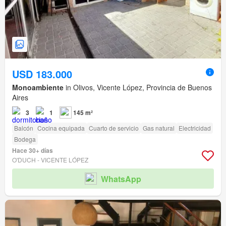
USD 183.000
Monoambiente
in Olivos, Vicente López, Provincia de Buenos
Aires
3
1
145 m²
Balcón
Cocina equipada
Cuarto de servicio
Gas natural
Electricidad
Bodega
Hace 30+ días
O'DUCH - VICENTE LÓPEZ
WhatsApp