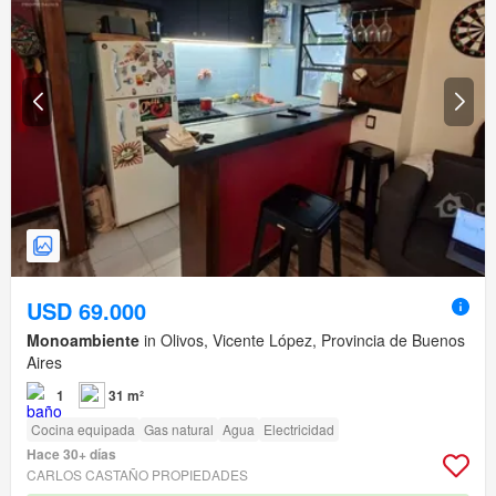
USD 69.000
Monoambiente
in Olivos, Vicente López, Provincia de Buenos
Aires
1
31 m²
Cocina equipada
Gas natural
Agua
Electricidad
Hace 30+ días
CARLOS CASTAÑO PROPIEDADES