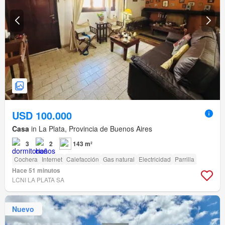
USD 100.000
Casa
in La Plata, Provincia de Buenos Aires
3
2
143 m²
Cochera
Internet
Calefacción
Gas natural
Electricidad
Parrilla
Hace 51 minutos
LCNI LA PLATA SA
Nuevo