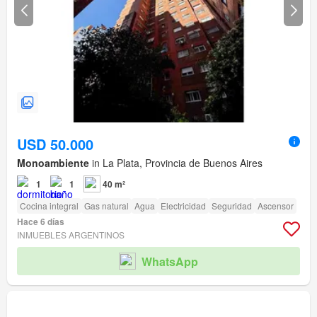
USD 50.000
Monoambiente
in La Plata, Provincia de Buenos Aires
1
1
40 m²
Cocina integral
Gas natural
Agua
Electricidad
Seguridad
Ascensor
Hace 6 días
INMUEBLES ARGENTINOS
WhatsApp