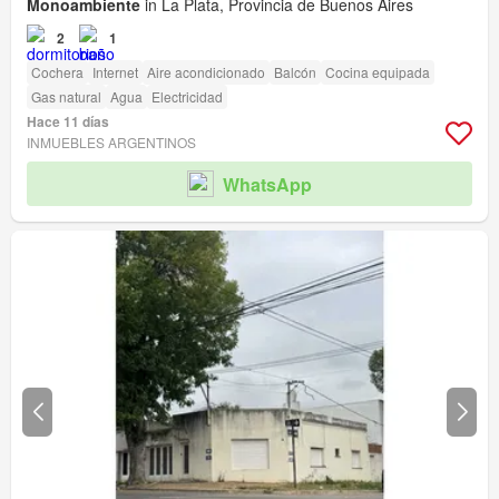
Monoambiente
in La Plata, Provincia de Buenos Aires
2
1
Cochera
Internet
Aire acondicionado
Balcón
Cocina equipada
Gas natural
Agua
Electricidad
Hace 11 días
INMUEBLES ARGENTINOS
WhatsApp