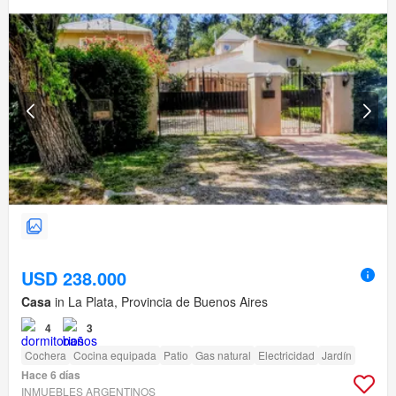
USD 238.000
Casa
in La Plata, Provincia de Buenos Aires
4
3
Cochera
Cocina equipada
Patio
Gas natural
Electricidad
Jardín
Hace 6 días
INMUEBLES ARGENTINOS