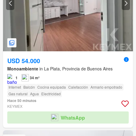
USD 54.000
Monoambiente
in La Plata, Provincia de Buenos Aires
1
34 m²
Internet
Balcón
Cocina equipada
Calefacción
Armario empotrado
Gas natural
Agua
Electricidad
Hace 50 minutos
KEYMEX
WhatsApp