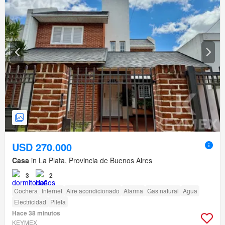
USD 270.000
Casa
in La Plata, Provincia de Buenos Aires
3
2
Cochera
Internet
Aire acondicionado
Alarma
Gas natural
Agua
Electricidad
Pileta
Hace 38 minutos
KEYMEX