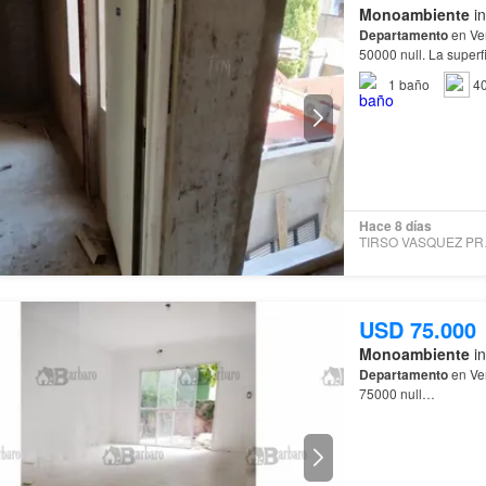
Monoambiente
in
Departamento
en Ve
50000 null. La superf
Departamento
:…
1
baño
4
Hace 8 días
TIRS
USD 75.000
Monoambiente
in
Departamento
en Ve
75000 null…