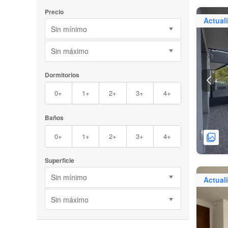
Precio
Actual
Sin mínimo
Sin máximo
Dormitorios
0+
1+
2+
3+
4+
Baños
0+
1+
2+
3+
4+
Superficie
Sin mínimo
Actual
Sin máximo