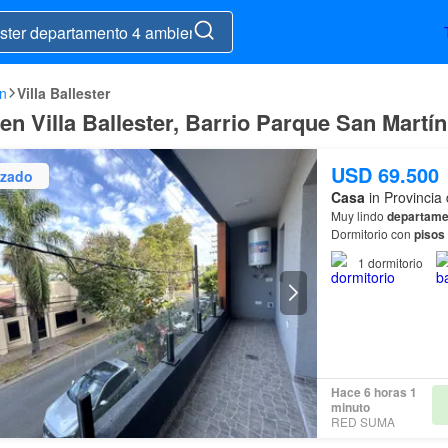
ín
Villa Ballester
n Villa Ballester, Barrio Parque San Martí
USD 69.500
izado
Casa
in Provincia
Muy lindo
departame
Dormitorio con
pisos
acondicionado.…
1
dormitorio
Hace 6 horas 1
minuto
RED SUMA