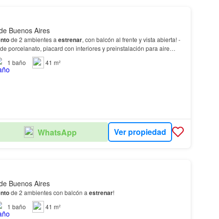
 de Buenos Aires
nto
de 2 ambientes a
estrenar
, con balcón al frente y vista abierta! -
de porcelanato, placard con interiores y preinstalación para aire
1
baño
41 m²
Ver propiedad
WhatsApp
 de Buenos Aires
nto
de 2 ambientes con balcón a
estrenar
!
1
baño
41 m²