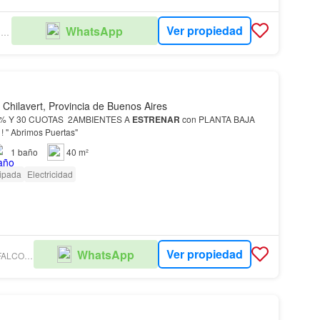
Ver propiedad
WhatsApp
JORGE BECCO BIENES RAÍCES
 Chilavert, Provincia de Buenos Aires
VENTA EN POZO 50% Y 30 CUOTAS 2AMBIENTES A
ESTRENAR
con PLANTA BAJA
FRENTE CONSULTE ! " Abrimos Puertas"
1
baño
40 m²
ipada
Electricidad
Ver propiedad
WhatsApp
EDUARDO REA DE FALCO BIENES RAICES