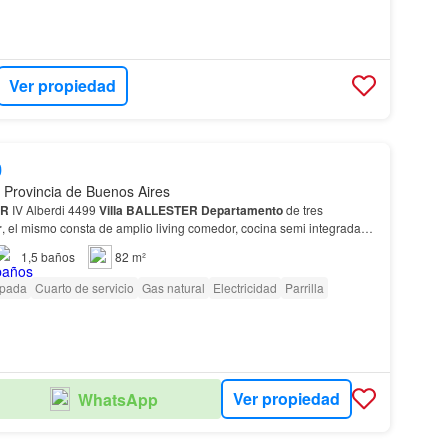
Ver propiedad
0
 Provincia de Buenos Aires
ER
IV Alberdi 4499
Villa
BALLESTER
Departamento
de tres
r
, el mismo consta de amplio living comedor, cocina semi integrada
os
por
piso
, (dos de 2 ambientes y dos de 3 amb…
1,5
baños
82 m²
ipada
Cuarto de servicio
Gas natural
Electricidad
Parrilla
Ver propiedad
WhatsApp