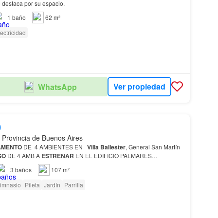
e destaca por su espacio.
1
baño
62 m²
ectricidad
Ver propiedad
WhatsApp
0
 Provincia de Buenos Aires
AMENTO
DE 4 AMBIENTES EN
Villa
Ballester
, General San Martín
SO
DE 4 AMB A
ESTRENAR
EN EL EDIFICIO PALMARES
 CON HIDROMASAJE Y VESTIDOR, DORMITORIO C/PLACARD,
3
baños
107 m²
imnasio
Pileta
Jardín
Parrilla