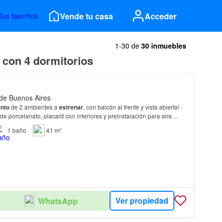
Vende tu casa
Acceder
Tus favoritos
1-30 de
30 inmuebles
n con 4 dormitorios
 de Buenos Aires
nto
de 2 ambientes a
estrenar
, con balcón al frente y vista abierta! -
de porcelanato, placard con interiores y preinstalación para aire
1
baño
41 m²
Ver propiedad
WhatsApp