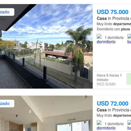
USD 75.000
izado
Casa
in Provincia
Muy lindo
departame
Dormitorio con
pisos
acondicionado.…
1
dormitorio
Hace 6 horas 1
minuto
RED SUMA
USD 72.000
izado
Casa
in Provincia
Muy lindo
departame
1
dormitorio