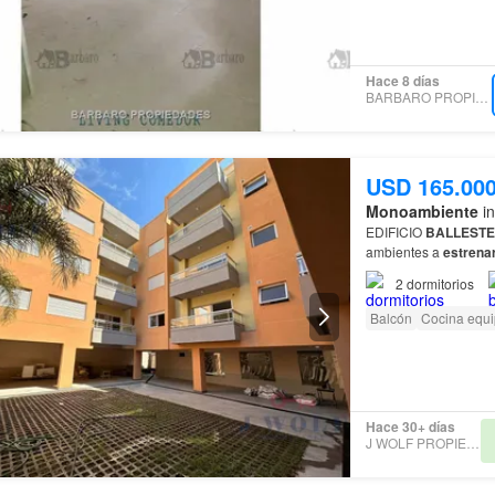
Hace 8 días
BARBARO PROPIEDADES
USD 165.00
Monoambiente
in
EDIFICIO
BALLEST
ambientes a
estrena
Cuatro
departament
2
dormitorios
Balcón
Cocina equ
Hace 30+ días
J WOLF PROPIEDADES