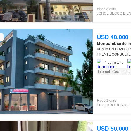
Hace 8 días
USD 48.000
Monoambiente
in
1
dormitorio
Internet
Cocina equ
Hace 2 días
USD 50.000