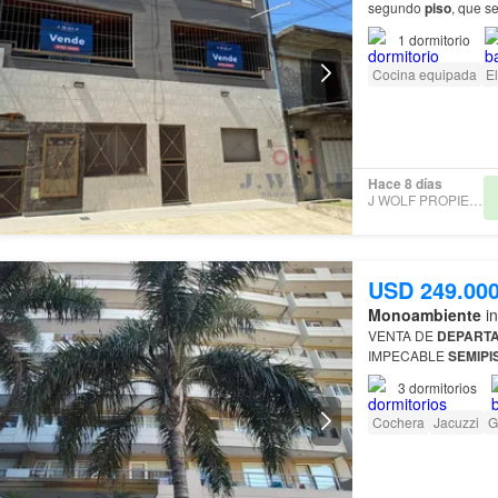
segundo
piso
, que s
1
dormitorio
Cocina equipada
El
Hace 8 días
J WOLF PROPIEDADES
USD 249.00
Monoambiente
in
VENTA DE
DEPART
IMPECABLE
SEMIPI
TOTALMENTE SUITE
3
dormitorios
TOILETTE, 3º DO…
Cochera
Jacuzzi
G