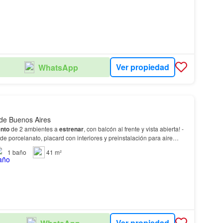
Ver propiedad
WhatsApp
 de Buenos Aires
nto
de 2 ambientes a
estrenar
, con balcón al frente y vista abierta! -
de porcelanato, placard con interiores y preinstalación para aire
1
baño
41 m²
Ver propiedad