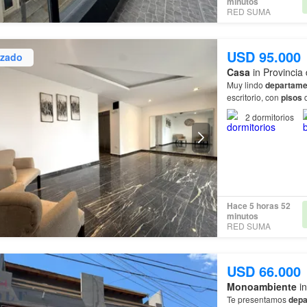
minutos
RED SUMA
USD 95.000
izado
Casa
in Provincia
Muy lindo
departame
escritorio, con
pisos
d
2
dormitorios
Hace 5 horas 52
minutos
RED SUMA
USD 66.000
Monoambiente
in
Te presentamos
depa