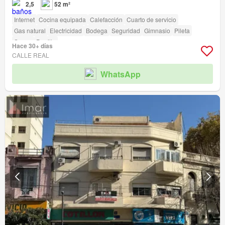
2,5
52 m²
Internet
Cocina equipada
Calefacción
Cuarto de servicio
Gas natural
Electricidad
Bodega
Seguridad
Gimnasio
Pileta
Sauna
Parrilla
Hace 30+ días
CALLE REAL
WhatsApp