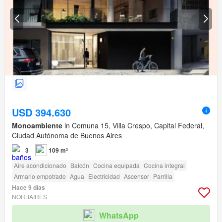
USD 394.630
Monoambiente
in Comuna 15, Villa Crespo, Capital Federal,
Ciudad Autónoma de Buenos Aires
3
109 m²
Aire acondicionado
Balcón
Cocina equipada
Cocina integral
Armario empotrado
Agua
Electricidad
Ascensor
Parrilla
Hace 9 días
NORBAIRES
WhatsApp