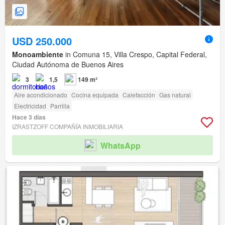
USD 250.000
Monoambiente
in Comuna 15, Villa Crespo, Capital Federal,
Ciudad Autónoma de Buenos Aires
3
1,5
149 m²
Aire acondicionado
Cocina equipada
Calefacción
Gas natural
Electricidad
Parrilla
Hace 3 días
IZRASTZOFF COMPAÑÍA INMOBILIARIA
WhatsApp