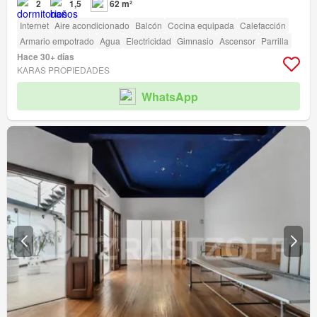
2
1,5
62 m²
Internet
Aire acondicionado
Balcón
Cocina equipada
Calefacción
Armario empotrado
Agua
Electricidad
Gimnasio
Ascensor
Parrilla
Hace 30+ días
KARAS PROPIEDADES
WhatsApp