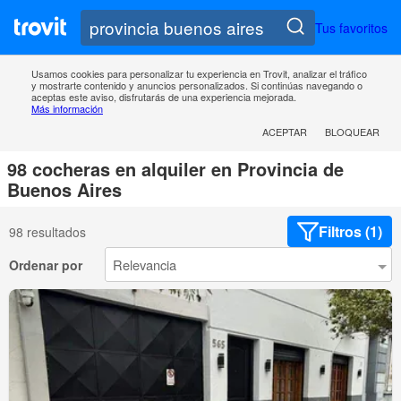
Tus favoritos
Usamos cookies para personalizar tu experiencia en Trovit, analizar el tráfico
y mostrarte contenido y anuncios personalizados. Si continúas navegando o
aceptas este aviso, disfrutarás de una experiencia mejorada.
Más información
ACEPTAR
BLOQUEAR
98 cocheras en alquiler en Provincia de
Buenos Aires
Filtros (1)
98 resultados
Ordenar por