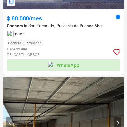
$ 60.000/mes
Cochera
in San Fernando, Provincia de Buenos Aires
13 m²
Cochera
Electricidad
Hace 22 días
DELCASTILLOPROP
WhatsApp