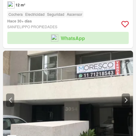
12 m²
Cochera
Electricidad
Seguridad
Ascensor
Hace 30+ días
SANFELIPPO PROPIEDADES
WhatsApp