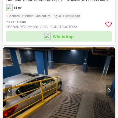
14 m²
Cochera
Internet
Gas natural
Agua
Electricidad
Hace 16 días
FERNÁNDEZ INMOBILIARIA - CONSTRUCTORA
WhatsApp