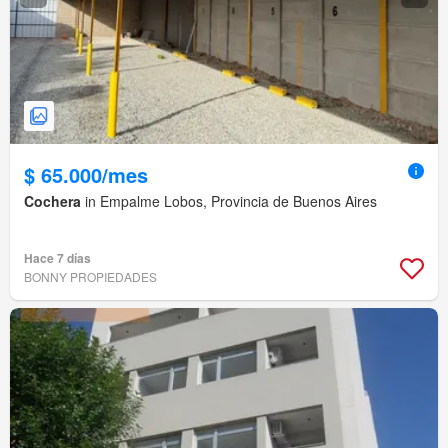
$ 65.000/mes
Cochera
in Empalme Lobos, Provincia de Buenos Aires
Hace 7 días
BONNY PROPIEDADES