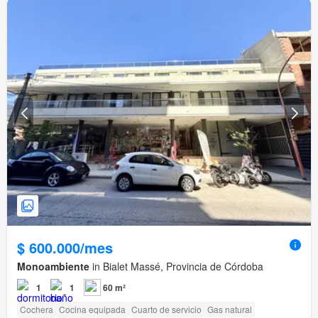
$ 600.000/mes
Monoambiente
in Bialet Massé, Provincia de Córdoba
1
1
60 m²
Cochera
Cocina equipada
Cuarto de servicio
Gas natural