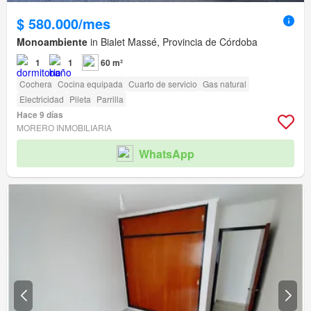
$ 580.000/mes
Monoambiente
in Bialet Massé, Provincia de Córdoba
1
1
60 m²
Cochera
Cocina equipada
Cuarto de servicio
Gas natural
Electricidad
Pileta
Parrilla
Hace 9 días
MORERO INMOBILIARIA
WhatsApp