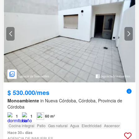
$ 530.000/mes
Monoambiente
in Nueva Córdoba, Córdoba, Provincia de
Córdoba
1
1
60 m²
Cocina integral
Patio
Gas natural
Agua
Electricidad
Ascensor
Hace 30+ días
AGENCIA DE INMUEBLES