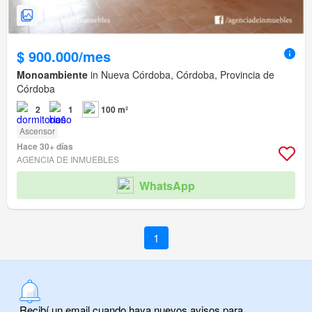
$ 900.000/mes
Monoambiente
in Nueva Córdoba, Córdoba, Provincia de
Córdoba
2
1
100 m²
Ascensor
Hace 30+ días
AGENCIA DE INMUEBLES
WhatsApp
1
Recibí un email cuando haya nuevos avisos para