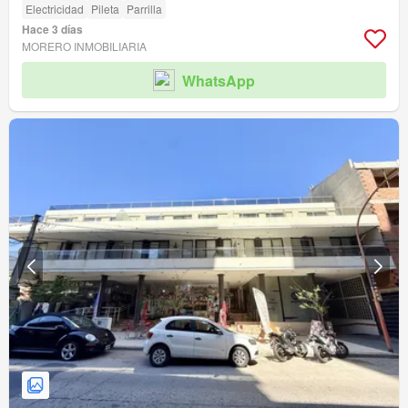
Electricidad
Pileta
Parrilla
Hace 3 días
MORERO INMOBILIARIA
WhatsApp