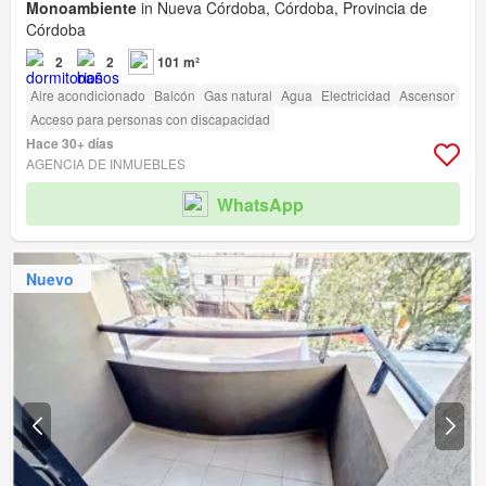
Monoambiente
in Nueva Córdoba, Córdoba, Provincia de
Córdoba
2
2
101 m²
Aire acondicionado
Balcón
Gas natural
Agua
Electricidad
Ascensor
Acceso para personas con discapacidad
Hace 30+ días
AGENCIA DE INMUEBLES
WhatsApp
Nuevo