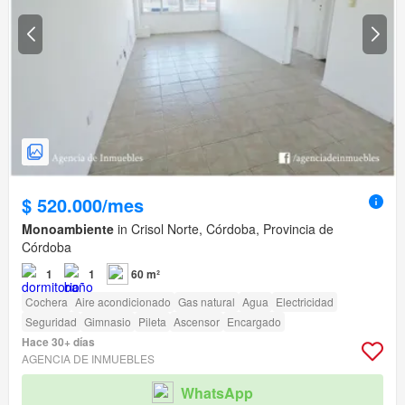
$ 520.000/mes
Monoambiente
in Crisol Norte, Córdoba, Provincia de
Córdoba
1
1
60 m²
Cochera
Aire acondicionado
Gas natural
Agua
Electricidad
Seguridad
Gimnasio
Pileta
Ascensor
Encargado
Hace 30+ días
AGENCIA DE INMUEBLES
WhatsApp