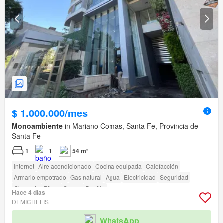
$ 1.000.000/mes
Monoambiente
in Mariano Comas, Santa Fe, Provincia de
Santa Fe
1
1
54 m²
Internet
Aire acondicionado
Cocina equipada
Calefacción
Armario empotrado
Gas natural
Agua
Electricidad
Seguridad
Gimnasio
Pileta
Sauna
Parrilla
Hace 4 días
DEMICHELIS
WhatsApp