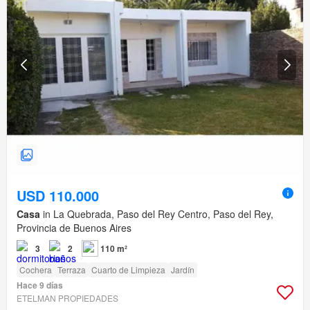
USD 110.000
Casa
in La Quebrada, Paso del Rey Centro, Paso del Rey,
Provincia de Buenos Aires
3
2
110 m²
Cochera
Terraza
Cuarto de Limpieza
Jardín
Hace 9 días
ETELMAN PROPIEDADES