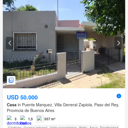
USD 50.000
Casa
in Puente Marquez, Villa General Zapiola, Paso del Rey,
Provincia de Buenos Aires
3
1,5
557 m²
Cochera
Cocina integral
Vista panorámica
Patio
Agua
Electricidad