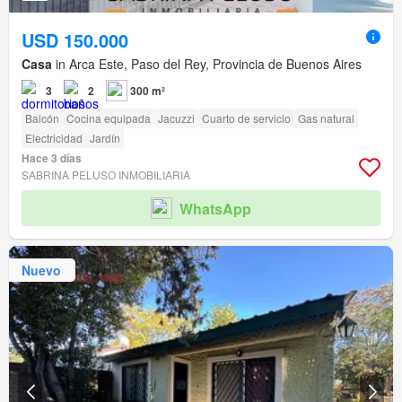
USD 150.000
Casa
in Arca Este, Paso del Rey, Provincia de Buenos Aires
3
2
300 m²
Balcón
Cocina equipada
Jacuzzi
Cuarto de servicio
Gas natural
Electricidad
Jardín
Hace 3 días
SABRINA PELUSO INMOBILIARIA
WhatsApp
Nuevo