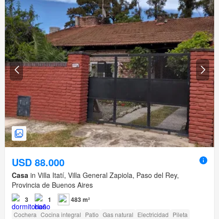
USD 88.000
Casa
in Villa Itatí, Villa General Zapiola, Paso del Rey,
Provincia de Buenos Aires
3
1
483 m²
Cochera
Cocina integral
Patio
Gas natural
Electricidad
Pileta