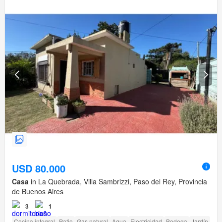
USD 80.000
Casa
in La Quebrada, Villa Sambrizzi, Paso del Rey, Provincia
de Buenos Aires
3
1
Cocina integral
Patio
Gas natural
Agua
Electricidad
Bodega
Jardín