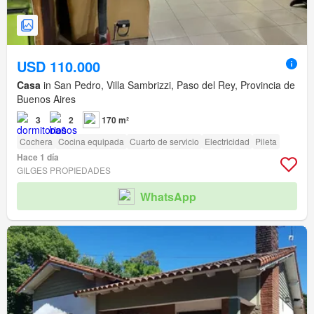
USD 110.000
Casa
in San Pedro, Villa Sambrizzi, Paso del Rey, Provincia de
Buenos Aires
3
2
170 m²
Cochera
Cocina equipada
Cuarto de servicio
Electricidad
Pileta
Hace 1 día
GILGES PROPIEDADES
WhatsApp