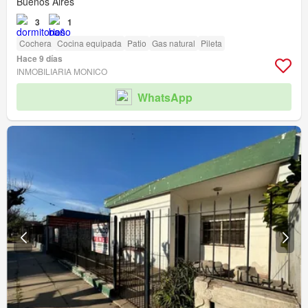
Buenos Aires
3
1
Cochera
Cocina equipada
Patio
Gas natural
Pileta
Hace 9 días
INMOBILIARIA MONICO
WhatsApp