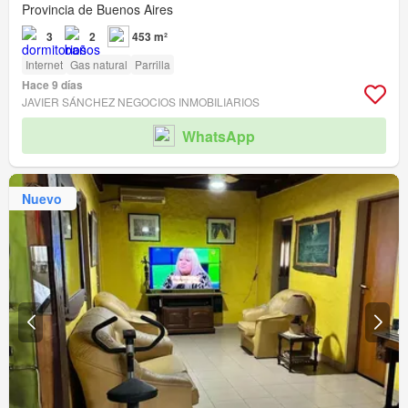
Provincia de Buenos Aires
3
2
453 m²
Internet
Gas natural
Parrilla
Hace 9 días
JAVIER SÁNCHEZ NEGOCIOS INMOBILIARIOS
WhatsApp
Nuevo