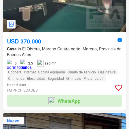
USD 370.000
Casa
in El Obrero, Moreno Centro norte, Moreno, Provincia de
Buenos Aires
3
2,5
290 m²
Cochera
Internet
Cocina equipada
Cuarto de servicio
Gas natural
Chimenea
Electricidad
Seguridad
Gimnasio
Pileta
Jardín
Hace 6 días
FM PROPIEDADES
WhatsApp
Nuevo