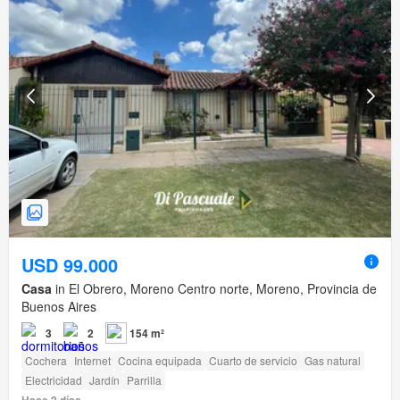
USD 99.000
Casa
in El Obrero, Moreno Centro norte, Moreno, Provincia de
Buenos Aires
3
2
154 m²
Cochera
Internet
Cocina equipada
Cuarto de servicio
Gas natural
Electricidad
Jardín
Parrilla