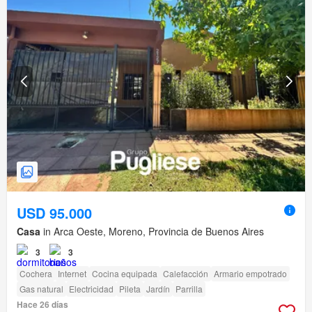
USD 95.000
Casa
in Arca Oeste, Moreno, Provincia de Buenos Aires
3
3
Cochera
Internet
Cocina equipada
Calefacción
Armario empotrado
Gas natural
Electricidad
Pileta
Jardín
Parrilla
Hace 26 días