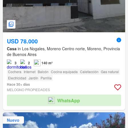
USD 78.000
Casa
in Los Nogales, Moreno Centro norte, Moreno, Provincia
de Buenos Aires
3
2
140 m²
Cochera
Internet
Balcón
Cocina equipada
Calefacción
Gas natural
Electricidad
Jardín
Parrilla
Hace 30+ días
MELOGNO PROPIEDADES
WhatsApp
Nuevo