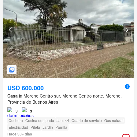
USD 600.000
Casa
in Moreno Centro sur, Moreno Centro norte, Moreno,
Provincia de Buenos Aires
3
3
Cochera
Cocina equipada
Jacuzzi
Cuarto de servicio
Gas natural
Electricidad
Pileta
Jardín
Parrilla
Hace 30+ días