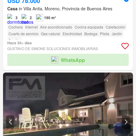
USD 78.000
Casa
in Villa Anita, Moreno, Provincia de Buenos Aires
3
2
190 m²
Cochera
Internet
Aire acondicionado
Cocina equipada
Calefacción
Cuarto de servicio
Gas natural
Electricidad
Bodega
Pileta
Jardín
Parrilla
Hace 30+ días
GUSTAVO DE SIMONE SOLUCIONES INMOBILIARIAS
WhatsApp