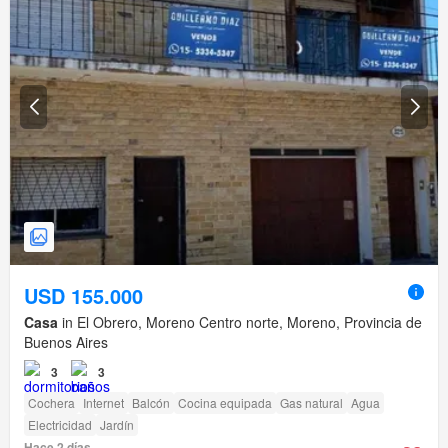
USD 155.000
Casa
in El Obrero, Moreno Centro norte, Moreno, Provincia de
Buenos Aires
3
3
Cochera
Internet
Balcón
Cocina equipada
Gas natural
Agua
Electricidad
Jardín
Hace 2 días