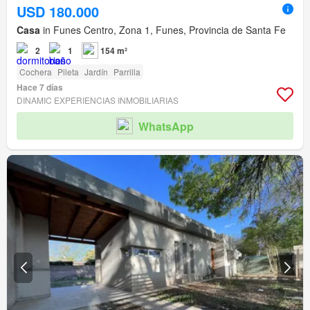
USD 180.000
Casa
in Funes Centro, Zona 1, Funes, Provincia de Santa Fe
2
1
154 m²
Cochera
Pileta
Jardín
Parrilla
Hace 7 días
DINAMIC EXPERIENCIAS INMOBILIARIAS
WhatsApp