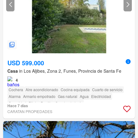
USD 599.000
Casa
in Los Aljibes, Zona 2, Funes, Provincia de Santa Fe
4
Cochera
Aire acondicionado
Cocina equipada
Cuarto de servicio
Alarma
Armario empotrado
Gas natural
Agua
Electricidad
Seguridad
Pileta
Parrilla
Cancha de tenis
Hace 7 días
CARATAN PROPIEDADES