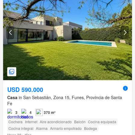
USD 590.000
Casa
in San Sebastián, Zona 15, Funes, Provincia de Santa
Fe
3
4
370 m²
Cochera
Internet
Aire acondicionado
Balcón
Cocina equipada
Cocina integral
Alarma
Armario empotrado
Bodega