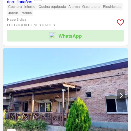
Cochera
Internet
Cocina equipada
Alarma
Gas natural
Electricidad
Jardín
Parrilla
Hace 3 días
FREGUGLIA BIENES RAICES
WhatsApp