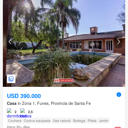
USD 390.000
Casa
in Zona 1, Funes, Provincia de Santa Fe
2
2,5
Cochera
Cocina equipada
Gas natural
Bodega
Pileta
Jardín
Hace 30+ días