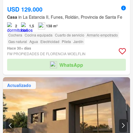
USD 129.000
Casa
in La Estancia II, Funes, Roldán, Provincia de Santa Fe
2
1,5
138 m²
Cochera
Cocina equipada
Cuarto de servicio
Armario empotrado
Gas natural
Agua
Electricidad
Pileta
Jardín
Hace 30+ días
FW PROPIEDADES DE FLORENCIA WOELFLIN
WhatsApp
Actualizado