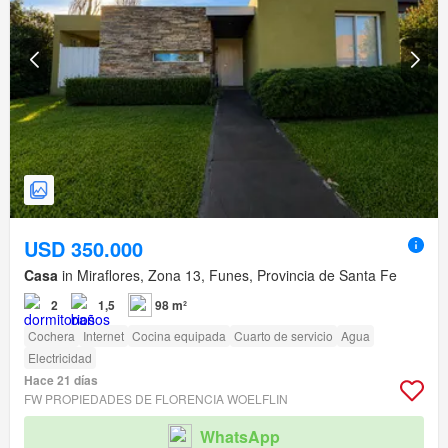
USD 350.000
Casa
in Miraflores, Zona 13, Funes, Provincia de Santa Fe
2
1,5
98 m²
Cochera
Internet
Cocina equipada
Cuarto de servicio
Agua
Electricidad
Hace 21 días
FW PROPIEDADES DE FLORENCIA WOELFLIN
WhatsApp