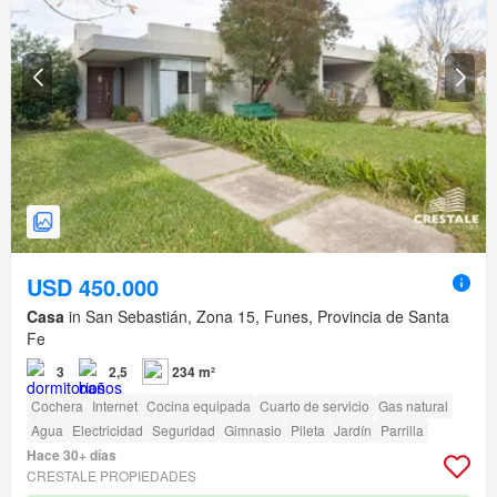
USD 450.000
Casa
in San Sebastián, Zona 15, Funes, Provincia de Santa
Fe
3
2,5
234 m²
Cochera
Internet
Cocina equipada
Cuarto de servicio
Gas natural
Agua
Electricidad
Seguridad
Gimnasio
Pileta
Jardín
Parrilla
Hace 30+ días
CRESTALE PROPIEDADES