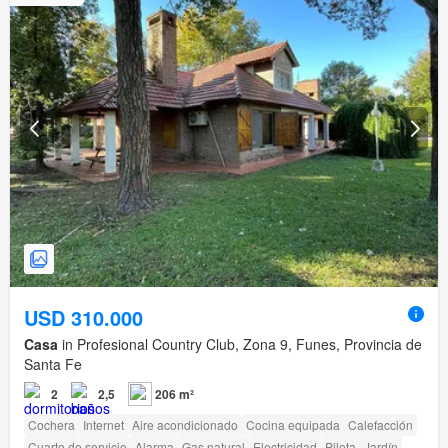
USD 310.000
Casa
in Profesional Country Club, Zona 9, Funes, Provincia de
Santa Fe
2
2,5
206 m²
Cochera
Internet
Aire acondicionado
Cocina equipada
Calefacción
Cuarto de servicio
Alarma
Gas natural
Electricidad
Pileta
Jardín