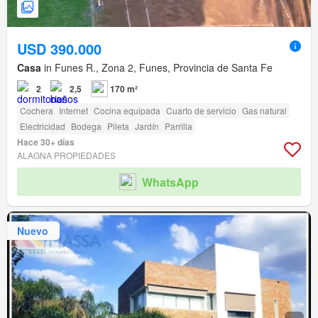
USD 390.000
Casa
in Funes R., Zona 2, Funes, Provincia de Santa Fe
2
2,5
170 m²
Cochera
Internet
Cocina equipada
Cuarto de servicio
Gas natural
Electricidad
Bodega
Pileta
Jardín
Parrilla
Hace 30+ días
ALAGNA PROPIEDADES
WhatsApp
Nuevo