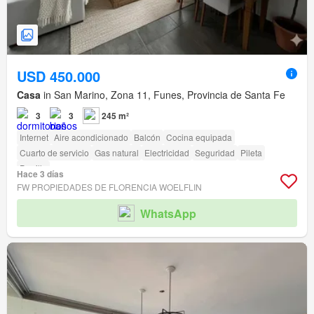
USD 450.000
Casa
in San Marino, Zona 11, Funes, Provincia de Santa Fe
3
3
245 m²
Internet
Aire acondicionado
Balcón
Cocina equipada
Cuarto de servicio
Gas natural
Electricidad
Seguridad
Pileta
Parrilla
Hace 3 días
FW PROPIEDADES DE FLORENCIA WOELFLIN
WhatsApp