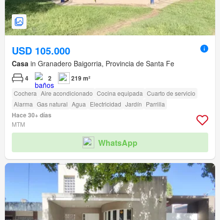
USD 105.000
Casa
in Granadero Baigorria, Provincia de Santa Fe
4
2
219 m²
Cochera
Aire acondicionado
Cocina equipada
Cuarto de servicio
Alarma
Gas natural
Agua
Electricidad
Jardín
Parrilla
Hace 30+ días
MTM
WhatsApp