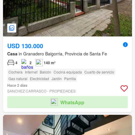
USD 130.000
Casa
in Granadero Baigorria, Provincia de Santa Fe
4
2
140 m²
Cochera
Internet
Balcón
Cocina equipada
Cuarto de servicio
Gas natural
Electricidad
Jardín
Parrilla
Hace 2 días
SANCHEZ CARRASCO - PROPIEDADES
WhatsApp