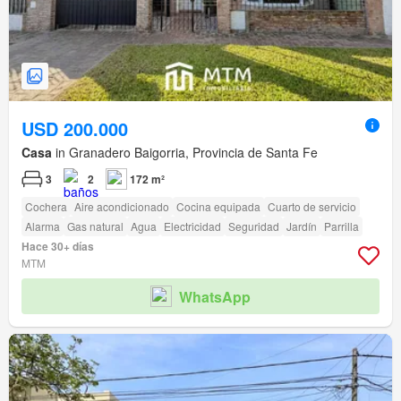
USD 200.000
Casa
in Granadero Baigorria, Provincia de Santa Fe
3
2
172 m²
Cochera
Aire acondicionado
Cocina equipada
Cuarto de servicio
Alarma
Gas natural
Agua
Electricidad
Seguridad
Jardín
Parrilla
Hace 30+ días
MTM
WhatsApp