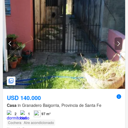
USD 140.000
Casa
in Granadero Baigorria, Provincia de Santa Fe
2
1
97 m²
Cochera
Aire acondicionado