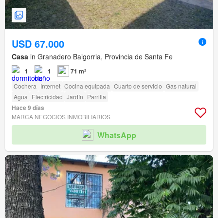
USD 67.000
Casa
in Granadero Baigorria, Provincia de Santa Fe
1
1
71 m²
Cochera
Internet
Cocina equipada
Cuarto de servicio
Gas natural
Agua
Electricidad
Jardín
Parrilla
Hace 9 días
MARCA NEGOCIOS INMOBILIARIOS
WhatsApp