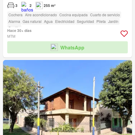
3
2
255 m²
Cochera
Aire acondicionado
Cocina equipada
Cuarto de servicio
Alarma
Gas natural
Agua
Electricidad
Seguridad
Pileta
Jardín
Parrilla
Hace 30+ días
MTM
WhatsApp