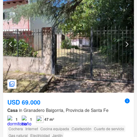
USD 69.000
Casa
in Granadero Baigorria, Provincia de Santa Fe
1
1
47 m²
Cochera
Internet
Cocina equipada
Calefacción
Cuarto de servicio
Gas natural
Electricidad
Jardín