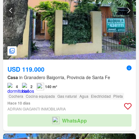
USD 119.000
Casa
in Granadero Baigorria, Provincia de Santa Fe
4
2
140 m²
Cochera
Cocina equipada
Gas natural
Agua
Electricidad
Pileta
Hace 10 días
ADRIAN GIAGANTI INMOBILIARIA
WhatsApp