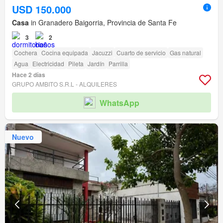
USD 150.000
Casa
in Granadero Baigorria, Provincia de Santa Fe
3
2
Cochera
Cocina equipada
Jacuzzi
Cuarto de servicio
Gas natural
Agua
Electricidad
Pileta
Jardín
Parrilla
Hace 2 días
GRUPO AMBITO S.R.L - ALQUILERES
WhatsApp
Nuevo