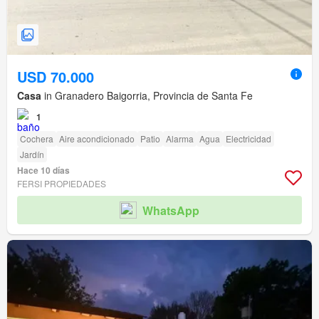
USD 70.000
Casa
in Granadero Baigorria, Provincia de Santa Fe
1
Cochera
Aire acondicionado
Patio
Alarma
Agua
Electricidad
Jardín
Hace 10 días
FERSI PROPIEDADES
WhatsApp