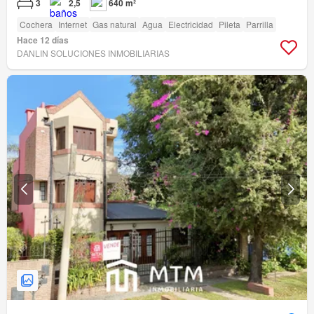
3
2,5
640 m²
Cochera
Internet
Gas natural
Agua
Electricidad
Pileta
Parrilla
Hace 12 días
DANLIN SOLUCIONES INMOBILIARIAS