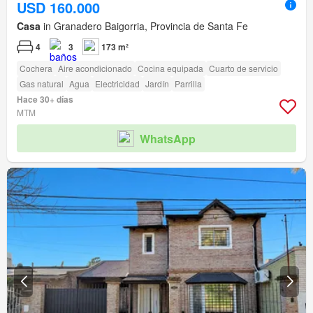
USD 160.000
Casa
in Granadero Baigorria, Provincia de Santa Fe
4
3
173 m²
Cochera
Aire acondicionado
Cocina equipada
Cuarto de servicio
Gas natural
Agua
Electricidad
Jardín
Parrilla
Hace 30+ días
MTM
WhatsApp