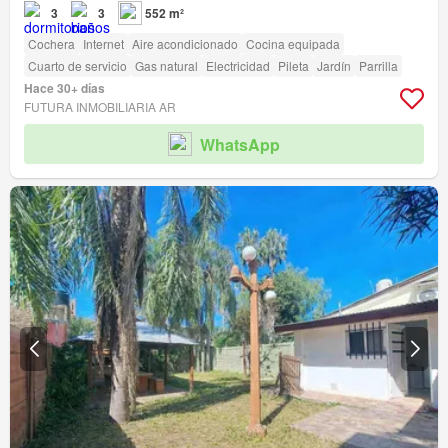
3
3
552 m²
Cochera
Internet
Aire acondicionado
Cocina equipada
Cuarto de servicio
Gas natural
Electricidad
Pileta
Jardín
Parrilla
Hace 30+ días
FUTURA INMOBILIARIA AR
WhatsApp