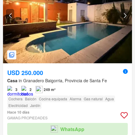
USD 250.000
Casa
in Granadero Baigorria, Provincia de Santa Fe
3
2
249 m²
Cochera
Balcón
Cocina equipada
Alarma
Gas natural
Agua
Electricidad
Jardín
Hace 10 días
GAMAG PROPIEDADES
WhatsApp