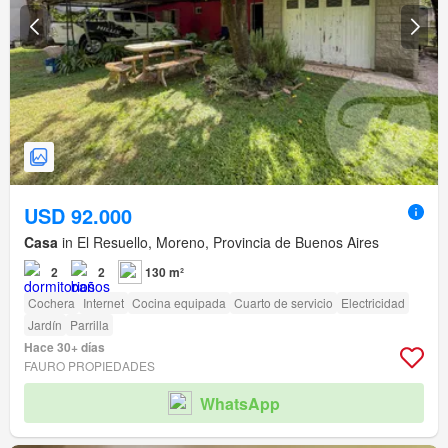
USD 92.000
Casa
in El Resuello, Moreno, Provincia de Buenos Aires
2
2
130 m²
Cochera
Internet
Cocina equipada
Cuarto de servicio
Electricidad
Jardín
Parrilla
Hace 30+ días
FAURO PROPIEDADES
WhatsApp