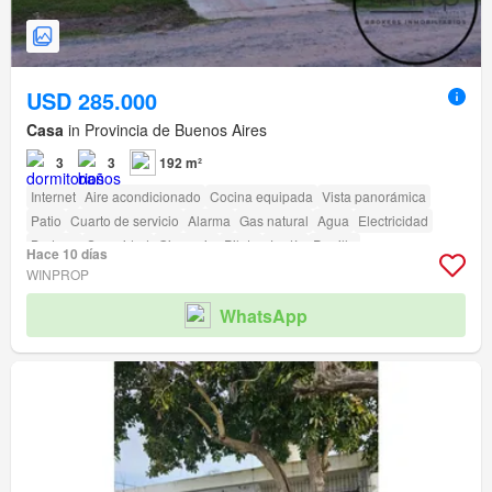
USD 285.000
Casa
in Provincia de Buenos Aires
3
3
192 m²
Internet
Aire acondicionado
Cocina equipada
Vista panorámica
Patio
Cuarto de servicio
Alarma
Gas natural
Agua
Electricidad
Bodega
Seguridad
Gimnasio
Pileta
Jardín
Parrilla
Hace 10 días
Acceso para personas con discapacidad
Cancha de tenis
WINPROP
WhatsApp