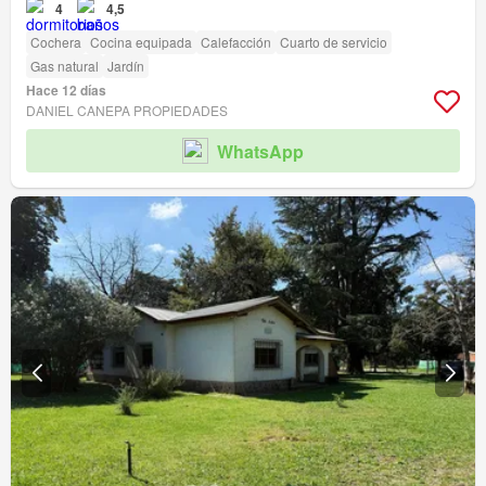
4
4,5
Cochera
Cocina equipada
Calefacción
Cuarto de servicio
Gas natural
Jardín
Hace 12 días
DANIEL CANEPA PROPIEDADES
WhatsApp