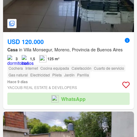
USD 120.000
Casa
in Villa Monsegur, Moreno, Provincia de Buenos Aires
3
1,5
125 m²
Cochera
Internet
Cocina equipada
Calefacción
Cuarto de servicio
Gas natural
Electricidad
Pileta
Jardín
Parrilla
Hace 9 días
YACOUB REAL ESTATE & DEVELOPERS
WhatsApp