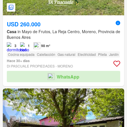
USD 260.000
Casa
in Mayo de Frutos, La Reja Centro, Moreno, Provincia de
Buenos Aires
3
1
98 m²
Cocina equipada
Calefacción
Gas natural
Electricidad
Pileta
Jardín
Hace 30+ días
DI PASCUALE PROPIEDADES - MORENO
WhatsApp