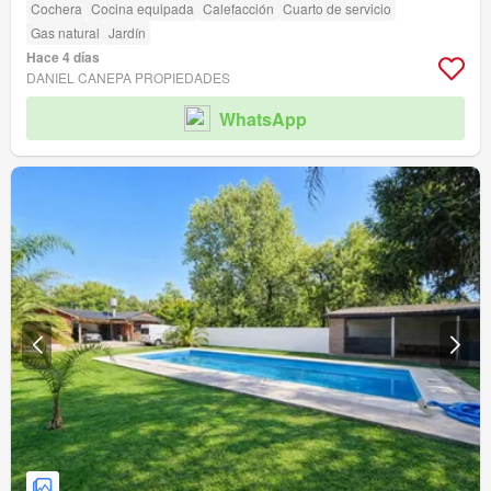
Cochera
Cocina equipada
Calefacción
Cuarto de servicio
Gas natural
Jardín
Hace 4 días
DANIEL CANEPA PROPIEDADES
WhatsApp