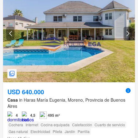
USD 640.000
Casa
in Haras María Eugenia, Moreno, Provincia de Buenos
Aires
4
4,5
495 m²
Cochera
Internet
Cocina equipada
Calefacción
Cuarto de servicio
Gas natural
Electricidad
Pileta
Jardín
Parrilla