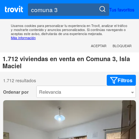
Tus favoritos
Usamos cookies para personalizar tu experiencia en Trovit, analizar el tráfico
y mostrarte contenido y anuncios personalizados. Si continúas navegando o
aceptas este aviso, disfrutarás de una experiencia mejorada.
Más información
ACEPTAR
BLOQUEAR
1.712 viviendas en venta en Comuna 3, Isla
Maciel
Filtros
1.712 resultados
Ordenar por