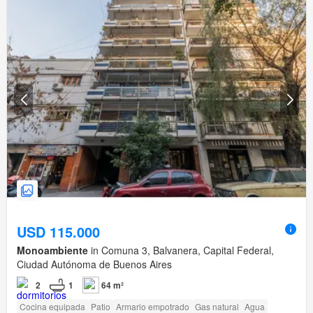
USD 115.000
Monoambiente
in Comuna 3, Balvanera, Capital Federal,
Ciudad Autónoma de Buenos Aires
2
1
64 m²
Cocina equipada
Patio
Armario empotrado
Gas natural
Agua