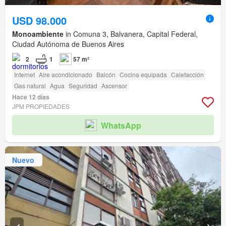
USD 98.000
Monoambiente
in Comuna 3, Balvanera, Capital Federal,
Ciudad Autónoma de Buenos Aires
2
1
57 m²
Internet
Aire acondicionado
Balcón
Cocina equipada
Calefacción
Gas natural
Agua
Seguridad
Ascensor
Hace 12 días
JPM PROPIEDADES
WhatsApp
Nuevo