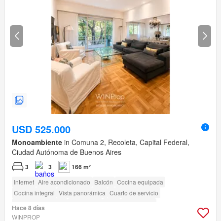
USD 525.000
Monoambiente
in Comuna 2, Recoleta, Capital Federal,
Ciudad Autónoma de Buenos Aires
3
3
166 m²
Internet
Aire acondicionado
Balcón
Cocina equipada
Cocina integral
Vista panorámica
Cuarto de servicio
Armario empotrado
Gas natural
Agua
Electricidad
Hace 8 días
WINPROP