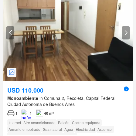
USD 110.000
Monoambiente
in Comuna 2, Recoleta, Capital Federal,
Ciudad Autónoma de Buenos Aires
1
1
40 m²
Internet
Aire acondicionado
Balcón
Cocina equipada
Armario empotrado
Gas natural
Agua
Electricidad
Ascensor
Acceso para personas con discapacidad