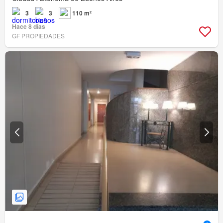
3
3
110 m²
Hace 8 días
GF PROPIEDADES