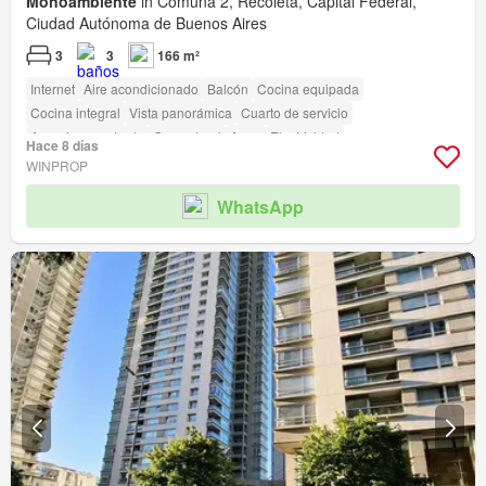
Monoambiente
in Comuna 2, Recoleta, Capital Federal,
Ciudad Autónoma de Buenos Aires
3
3
166 m²
Internet
Aire acondicionado
Balcón
Cocina equipada
Cocina integral
Vista panorámica
Cuarto de servicio
Armario empotrado
Gas natural
Agua
Electricidad
Hace 8 días
WINPROP
WhatsApp