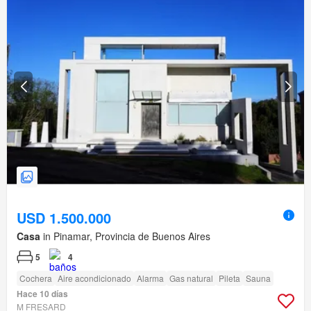
USD 1.500.000
Casa
in Pinamar, Provincia de Buenos Aires
5
4
Cochera
Aire acondicionado
Alarma
Gas natural
Pileta
Sauna
Hace 10 días
M FRESARD