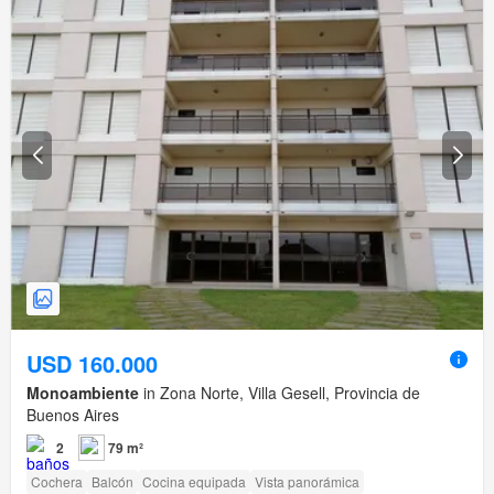
USD 160.000
Monoambiente
in Zona Norte, Villa Gesell, Provincia de
Buenos Aires
2
79 m²
Cochera
Balcón
Cocina equipada
Vista panorámica