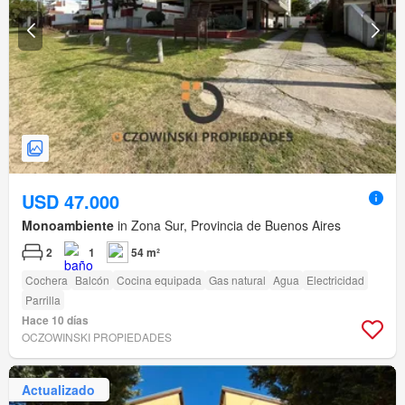
USD 47.000
Monoambiente
in Zona Sur, Provincia de Buenos Aires
2
1
54 m²
Cochera
Balcón
Cocina equipada
Gas natural
Agua
Electricidad
Parrilla
Hace 10 días
OCZOWINSKI PROPIEDADES
Actualizado