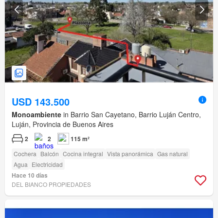
USD 143.500
Monoambiente
in Barrio San Cayetano, Barrio Luján Centro,
Luján, Provincia de Buenos Aires
2
2
115 m²
Cochera
Balcón
Cocina integral
Vista panorámica
Gas natural
Agua
Electricidad
Hace 10 días
DEL BIANCO PROPIEDADES