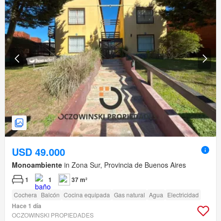
USD 49.000
Monoambiente
in Zona Sur, Provincia de Buenos Aires
1
1
37 m²
Cochera
Balcón
Cocina equipada
Gas natural
Agua
Electricidad
Hace 1 día
OCZOWINSKI PROPIEDADES