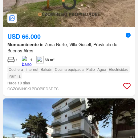
USD 66.000
Monoambiente
in Zona Norte, Villa Gesell, Provincia de
Buenos Aires
1
1
68 m²
Cochera
Internet
Balcón
Cocina equipada
Patio
Agua
Electricidad
Parrilla
Hace 10 días
OCZOWINSKI PROPIEDADES