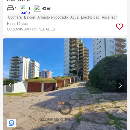
1
1
42 m²
Cochera
Balcón
Armario empotrado
Agua
Electricidad
Ascensor
Hace 10 días
OCZOWINSKI PROPIEDADES