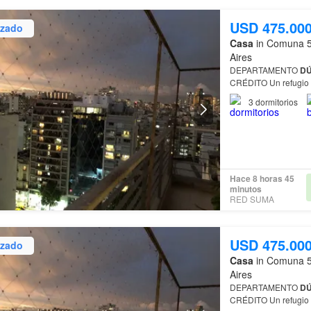
USD 475.00
izado
Casa
in Comuna 5
Aires
DEPARTAMENTO
DÚ
CRÉDITO Un re
3
dormitorios
Hace 8 horas 45
minutos
RED SUMA
USD 475.00
izado
Casa
in Comuna 5
Aires
DEPARTAMENTO
DÚ
CRÉDITO Un re