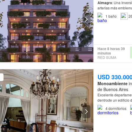
Almagro
arterias más emblem
1
baño
2
Hace 8 horas 39
minutos
RED SUMA
USD 330.00
Monoambiente
in
de Buenos Aires
Excelente departamen
dentrode un edificio 
Coldwell Banker® es
4
dormitorios