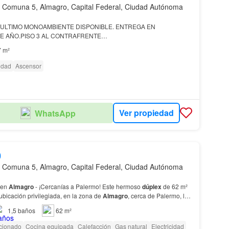
 Comuna 5, Almagro, Capital Federal, Ciudad Autónoma
. ULTIMO MONOAMBIENTE DISPONIBLE. ENTREGA EN
E AÑO.PISO 3 AL CONTRAFRENTE…
7 m²
cidad
Ascensor
Ver propiedad
WhatsApp
0
 Comuna 5, Almagro, Capital Federal, Ciudad Autónoma
en
Almagro
- ¡Cercanías a Palermo! Este hermoso
dúplex
de 62 m²
bicación privilegiada, en la zona de
Almagro
, cerca de Palermo, lo
tar de lo mejor…
1,5
baños
62 m²
icionado
Cocina equipada
Calefacción
Gas natural
Electricidad