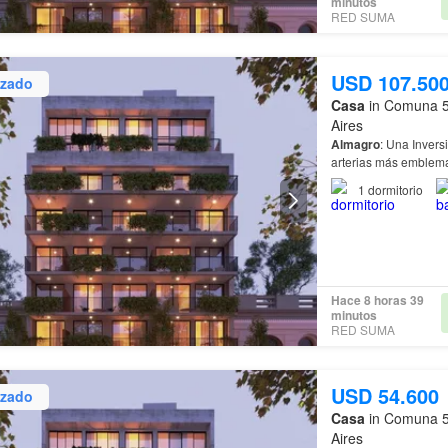
minutos
RED SUMA
USD 107.50
izado
Casa
in Comuna 5
Aires
Almagro
arterias más emblem
1
dormitorio
Hace 8 horas 39
minutos
RED SUMA
USD 54.600
izado
Casa
in Comuna 5
Aires