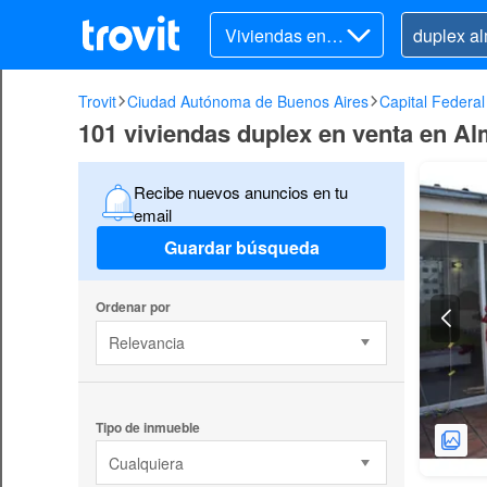
Viviendas en v
enta
Trovit
Ciudad Autónoma de Buenos Aires
Capital Federal
101 viviendas duplex en venta en Al
Recibe nuevos anuncios en tu
email
Guardar búsqueda
Ordenar por
Relevancia
Tipo de inmueble
Cualquiera