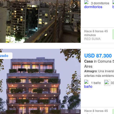
3
dormitorios
Hace 8 horas 45
minutos
RED SUMA
USD 87.300
izado
Casa
in Comuna 5
Aires
Almagro
arterias más emblem
1
baño
3
Hace 8 horas 45