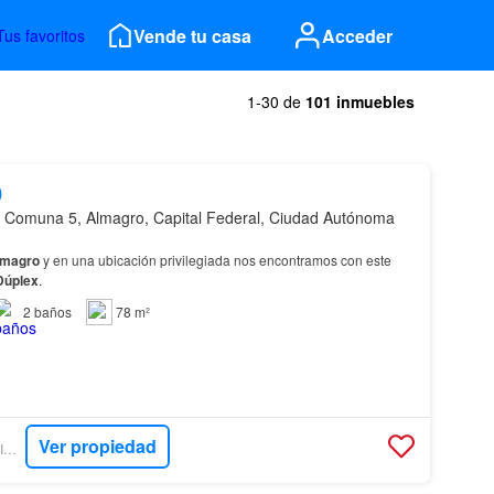
Vende tu casa
Acceder
Tus favoritos
1-30 de
101 inmuebles
0
 Comuna 5, Almagro, Capital Federal, Ciudad Autónoma
lmagro
y en una ubicación privilegiada nos encontramos con este
Dúplex
.
2
baños
78 m²
Ver propiedad
TREA VANGUARDIA INMOBILIARIA