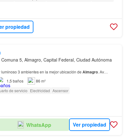
er propiedad
0
 Comuna 5, Almagro, Capital Federal, Ciudad Autónoma
 luminoso 3 ambientes en la mejor ubicación de
Almagro
. Av…
1,5
baños
86 m²
arto de servicio
Electricidad
Ascensor
Ver propiedad
WhatsApp