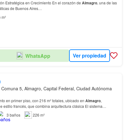
: Una Inversión Estratégica en Crecimiento En el corazón de
Almagro
, una de las
áticas de Buenos Aires…
6 m²
Ver propiedad
WhatsApp
0
 Comuna 5, Almagro, Capital Federal, Ciudad Autónoma
to en primer piso, con 216 m² totales, ubicado en
Almagro
,
de estilo francés, que combina arquitectura clásica El sistema
tá
compuesto
por oficinas propias de propie…
3
baños
226 m²