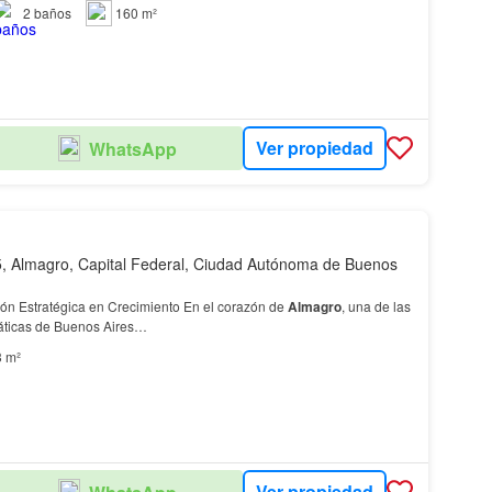
2
baños
160 m²
Ver propiedad
WhatsApp
, Almagro, Capital Federal, Ciudad Autónoma de Buenos
: Una Inversión Estratégica en Crecimiento En el corazón de
Almagro
, una de las
áticas de Buenos Aires…
3 m²
Ver propiedad