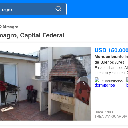
Almagro
magro, Capital Federal
USD 150.00
Monoambiente
in
de Buenos Aires
En pleno barrio de
A
hermoso y moderno
2
dormitorios
Hace 7 días