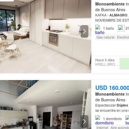
Monoambiente
in
de Buenos Aires
KAFKA -
ALMAGRO
NOVIEMBRE DE EST
1
baño
3
Gas natural
Electri
Hace 2 días
KRELL BROKERS
USD 160.00
Monoambiente
in
de Buenos Aires
Espectacular
Dúplex
se encuentra en una u
que te permite disfru
1
dormitorio
Internet
Aire acond