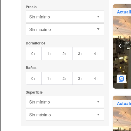
Precio
Actual
Sin mínimo
Sin máximo
Dormitorios
0+
1+
2+
3+
4+
Baños
0+
1+
2+
3+
4+
Superficie
Sin mínimo
Actual
Sin máximo