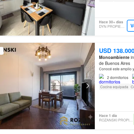
Hace 30+ días
V
DYN PROPIEDADES
USD 138.00
Monoambiente
in
de Buenos Aires
Conocé este amplio y
2
dormitorios
Cocina equipada
Cu
Hace 1 día
ROZANSKI PROPIEDADES