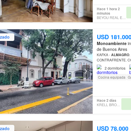
Hace 1 hora 2
minutos
BEYOU REAL ESTATE
USD 181.00
izado
Monoambiente
in
de Buenos Aires
KAFKA -
ALMAGRO
CONTRAFRENTE. CO
2
dormitorios
Cocina equipada
G
Hace 2 días
KRELL BROKERS
USD 78.000
izado