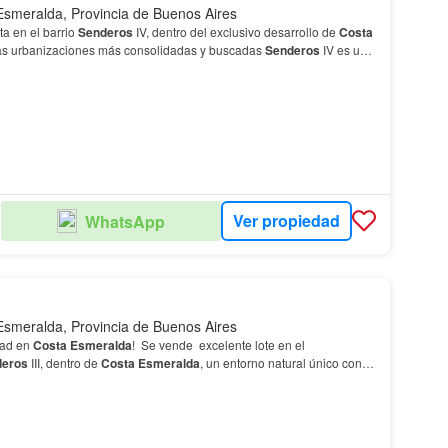
Esmeralda, Provincia de Buenos Aires
ta en el barrio
Senderos
IV, dentro del exclusivo desarrollo de
Costa
las urbanizaciones más consolidadas y buscadas
Senderos
IV es uno
 demandados dentro de
Costa
Esm…
Ver propiedad
WhatsApp
OS
Esmeralda, Provincia de Buenos Aires
dad en
Costa
Esmeralda
! Se vende excelente lote en el
deros
III, dentro de
Costa
Esmeralda
, un entorno natural único con
imer nivel.…