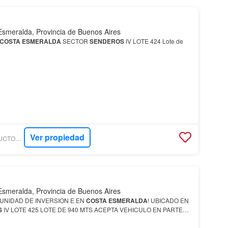
Esmeralda, Provincia de Buenos Aires
COSTA
ESMERALDA
SECTOR
SENDEROS
IV LOTE 424 Lote de
Ver propiedad
BOLKOVIC CONSTRUCTORA INMOBILIARIA
Esmeralda, Provincia de Buenos Aires
NIDAD DE INVERSION E EN
COSTA
ESMERALDA
! UBICADO EN
S
IV LOTE 425 LOTE DE 940 MTS ACEPTA VEHICULO EN PARTE
NSULTAS AL 2267 41 6438 // 2254 45 9867…