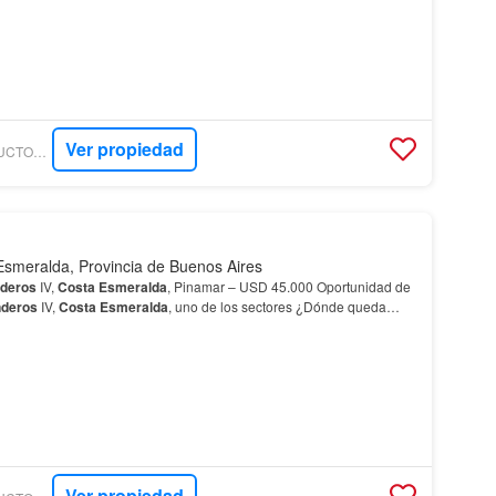
Ver propiedad
BOLKOVIC CONSTRUCTORA INMOBILIARIA
Esmeralda, Provincia de Buenos Aires
deros
IV,
Costa
Esmeralda
, Pinamar – USD 45.000 Oportunidad de
deros
IV,
Costa
Esmeralda
, uno de los sectores ¿Dónde queda
a
Esmeralda
?
Senderos
IV está en la zona…
Ver propiedad