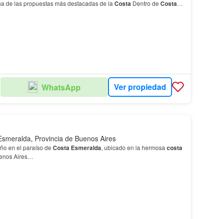
na de las propuestas más destacadas de la
Costa
Dentro de
Costa
s
IV se posiciona como una de las zona…
Ver propiedad
WhatsApp
OS
Esmeralda, Provincia de Buenos Aires
eño en el paraíso de
Costa
Esmeralda
, ubicado en la hermosa
costa
uenos Aires…