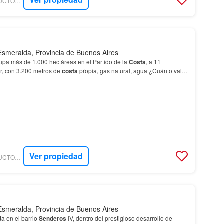
BOLKOVIC CONSTRUCTORA INMOBILIARIA
Esmeralda, Provincia de Buenos Aires
pa más de 1.000 hectáreas en el Partido de la
Costa
, a 11
r, con 3.200 metros de
costa
propia, gas natural, agua ¿Cuánto vale
eralda
Ecuestre en 2026?…
Ver propiedad
BOLKOVIC CONSTRUCTORA INMOBILIARIA
Esmeralda, Provincia de Buenos Aires
ta en el barrio
Senderos
IV, dentro del prestigioso desarrollo de