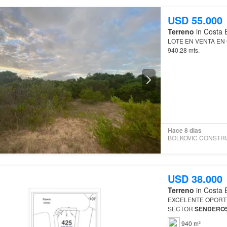
USD 55.000
Terreno
in Costa 
LOTE EN VENTA EN
940.28 mts.
Hace 8 días
USD 38.000
Terreno
in Costa 
EXCELENTE OPORTU
SECTOR
SENDERO
DE PAGO CO
940 m²