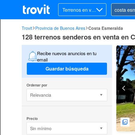
Terrenos en ve
nta
Trovit
Provincia de Buenos Aires
Costa Esmeralda
128 terrenos senderos en venta en 
Recibe nuevos anuncios en tu
email
Guardar búsqueda
Ordenar por
Relevancia
Precio
Sin mínimo