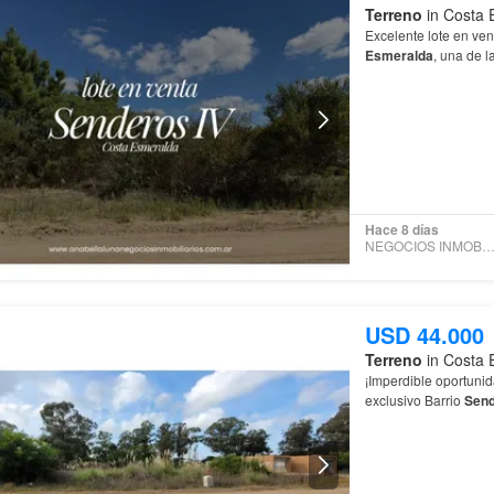
Terreno
in Costa 
Excelente lote en ven
Esmeralda
, una de 
de los sectores más
Hace 8 días
NEGOCIOS INMOBILIARI
USD 44.000
Terreno
in Costa 
¡Imperdible oportuni
exclusivo Barrio
Sen
infraestructura de pr