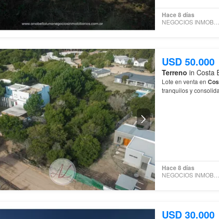
Hace 8 días
NEGOCIOS INMOBILIARI
USD 50.000
Terreno
in Costa 
Lote en venta en
Cos
tranquilos y consoli
Hace 8 días
NEGOCIOS INMOBILIARI
USD 30.000