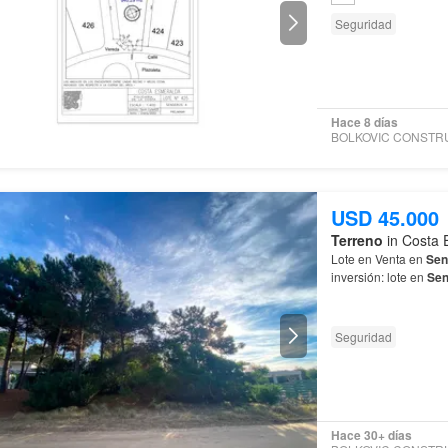
Seguridad
Hace 8 días
USD 45.000
Terreno
in Costa 
Lote en Venta en
Sen
inversión: lote en
Sen
Senderos
IV en
Cost
Seguridad
Hace 30+ días