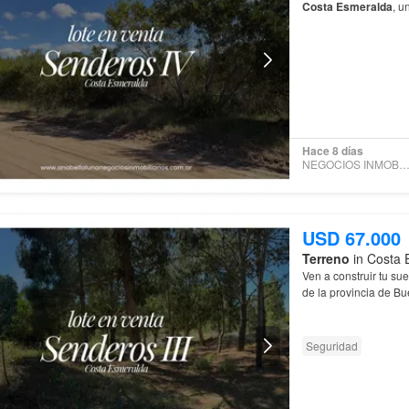
Costa
Esmeralda
, u
Esmeralda
,
Sendero
Hace 8 días
NEGOCIOS INMOBILIARI
USD 67.000
Terreno
in Costa 
Ven a construir tu su
de la provincia de B
Seguridad