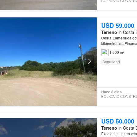
USD 59.000
Terreno
in Costa 
Costa
Esmeralda
ocu
kilómetros de Pinama
un lote en
Costa
Esm
1.000 m²
Seguridad
Hace 8 días
USD 50.000
Terreno
in Costa 
Excelente lote en ven