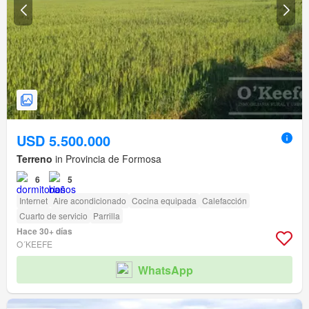
USD 5.500.000
Terreno
in Provincia de Formosa
6
5
Internet
Aire acondicionado
Cocina equipada
Calefacción
Cuarto de servicio
Parrilla
Hace 30+ días
O´KEEFE
WhatsApp