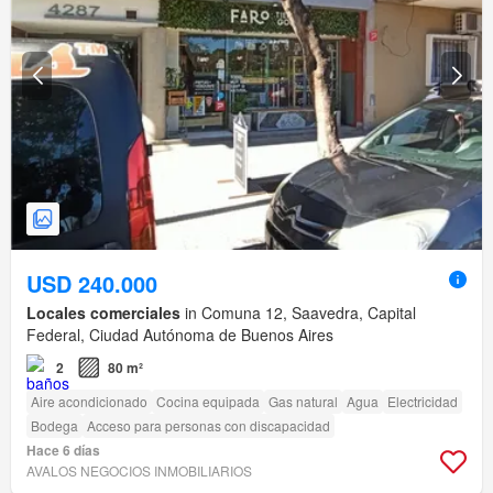
USD 240.000
Locales comerciales
in Comuna 12, Saavedra, Capital
Federal, Ciudad Autónoma de Buenos Aires
2
80 m²
Aire acondicionado
Cocina equipada
Gas natural
Agua
Electricidad
Bodega
Acceso para personas con discapacidad
Hace 6 días
AVALOS NEGOCIOS INMOBILIARIOS