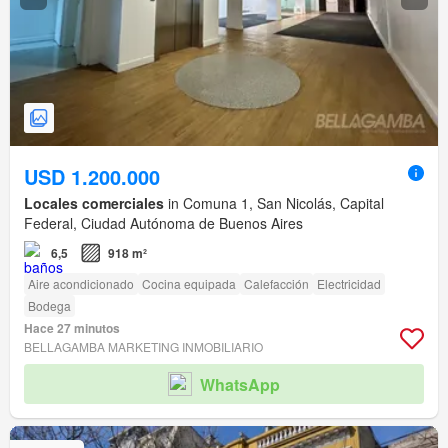
USD 1.200.000
Locales comerciales
in Comuna 1, San Nicolás, Capital
Federal, Ciudad Autónoma de Buenos Aires
6,5
918 m²
Aire acondicionado
Cocina equipada
Calefacción
Electricidad
Bodega
Hace 27 minutos
BELLAGAMBA MARKETING INMOBILIARIO
WhatsApp