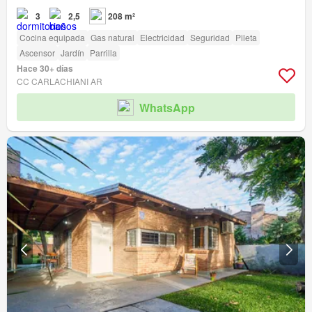
3
2,5
208 m²
Cocina equipada
Gas natural
Electricidad
Seguridad
Pileta
Ascensor
Jardín
Parrilla
Hace 30+ días
CC CARLACHIANI AR
WhatsApp