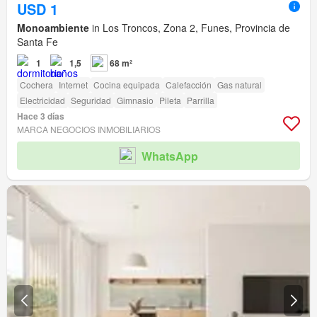
USD 1
Monoambiente
in Los Troncos, Zona 2, Funes, Provincia de
Santa Fe
1
1,5
68 m²
Cochera
Internet
Cocina equipada
Calefacción
Gas natural
Electricidad
Seguridad
Gimnasio
Pileta
Parrilla
Hace 3 días
MARCA NEGOCIOS INMOBILIARIOS
WhatsApp