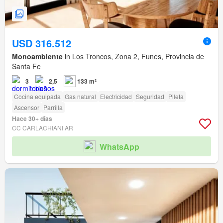
USD 316.512
Monoambiente
in Los Troncos, Zona 2, Funes, Provincia de
Santa Fe
3
2,5
133 m²
Cocina equipada
Gas natural
Electricidad
Seguridad
Pileta
Ascensor
Parrilla
Hace 30+ días
CC CARLACHIANI AR
WhatsApp