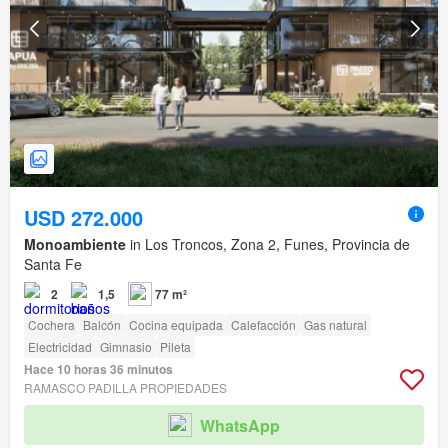
USD 272.000
Monoambiente
in Los Troncos, Zona 2, Funes, Provincia de
Santa Fe
2
1,5
77 m²
Cochera
Balcón
Cocina equipada
Calefacción
Gas natural
Electricidad
Gimnasio
Pileta
Hace 10 horas 36 minutos
RAMASCO PADILLA PROPIEDADES
WhatsApp