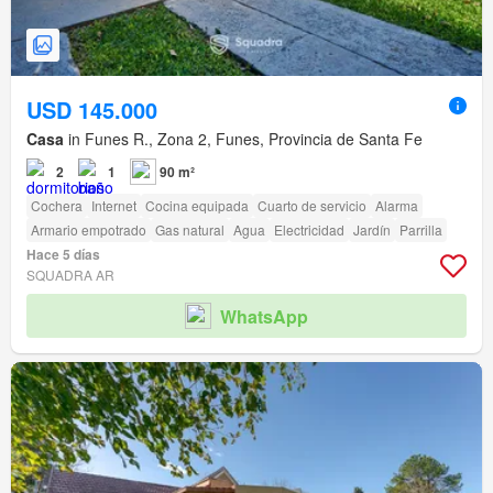
USD 145.000
Casa
in Funes R., Zona 2, Funes, Provincia de Santa Fe
2
1
90 m²
Cochera
Internet
Cocina equipada
Cuarto de servicio
Alarma
Armario empotrado
Gas natural
Agua
Electricidad
Jardín
Parrilla
Hace 5 días
SQUADRA AR
WhatsApp