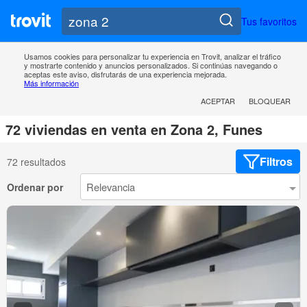
Tus favoritos
Usamos cookies para personalizar tu experiencia en Trovit, analizar el tráfico
y mostrarte contenido y anuncios personalizados. Si continúas navegando o
aceptas este aviso, disfrutarás de una experiencia mejorada.
Más información
ACEPTAR
BLOQUEAR
72 viviendas en venta en Zona 2, Funes
Filtros
72 resultados
Ordenar por