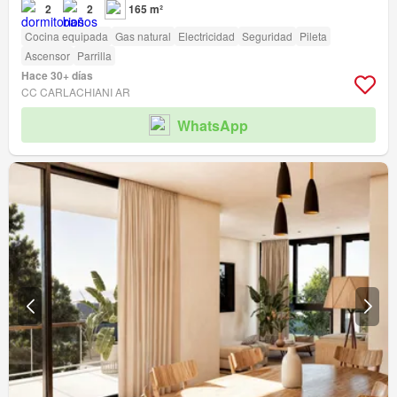
2
2
165 m²
Cocina equipada
Gas natural
Electricidad
Seguridad
Pileta
Ascensor
Parrilla
Hace 30+ días
CC CARLACHIANI AR
WhatsApp