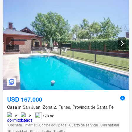
USD 167.000
Casa
in San Juan, Zona 2, Funes, Provincia de Santa Fe
2
2
173 m²
Cochera
Internet
Cocina equipada
Cuarto de servicio
Gas natural
Electricidad
Pileta
Jardín
Parrilla