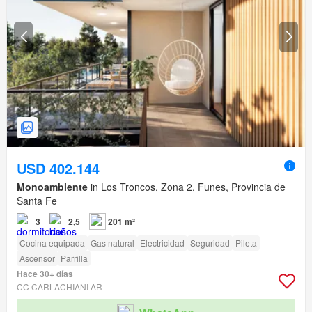
USD 402.144
Monoambiente
in Los Troncos, Zona 2, Funes, Provincia de
Santa Fe
3
2,5
201 m²
Cocina equipada
Gas natural
Electricidad
Seguridad
Pileta
Ascensor
Parrilla
Hace 30+ días
CC CARLACHIANI AR