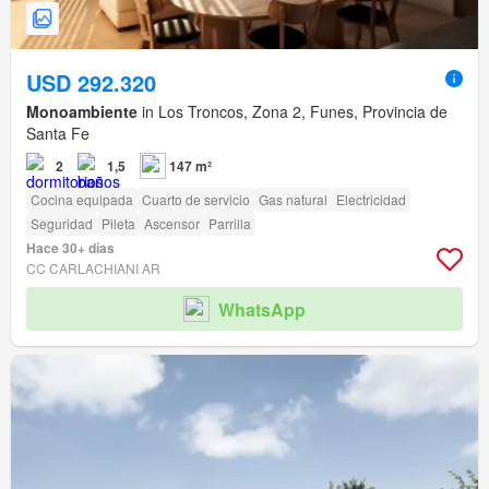
USD 292.320
Monoambiente
in Los Troncos, Zona 2, Funes, Provincia de
Santa Fe
2
1,5
147 m²
Cocina equipada
Cuarto de servicio
Gas natural
Electricidad
Seguridad
Pileta
Ascensor
Parrilla
Hace 30+ días
CC CARLACHIANI AR
WhatsApp