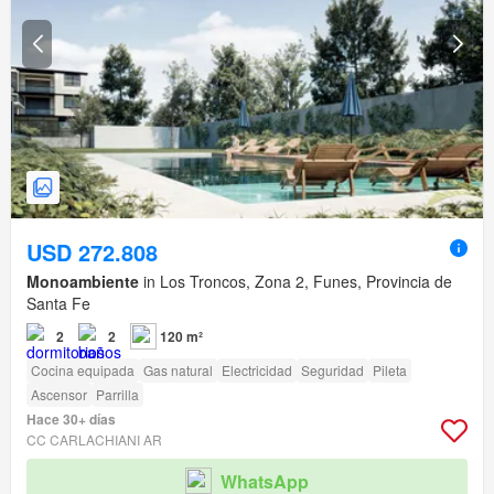
USD 272.808
Monoambiente
in Los Troncos, Zona 2, Funes, Provincia de
Santa Fe
2
2
120 m²
Cocina equipada
Gas natural
Electricidad
Seguridad
Pileta
Ascensor
Parrilla
Hace 30+ días
CC CARLACHIANI AR
WhatsApp