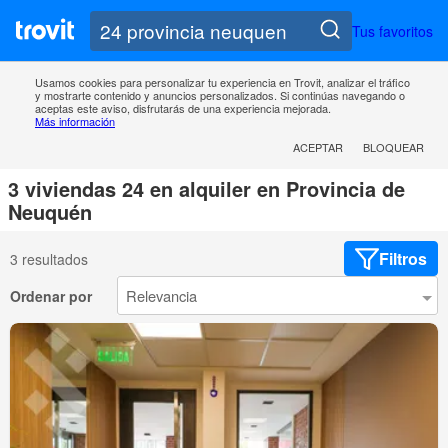
Tus favoritos
Usamos cookies para personalizar tu experiencia en Trovit, analizar el tráfico
y mostrarte contenido y anuncios personalizados. Si continúas navegando o
aceptas este aviso, disfrutarás de una experiencia mejorada.
Más información
ACEPTAR
BLOQUEAR
3 viviendas 24 en alquiler en Provincia de
Neuquén
Filtros
3 resultados
Ordenar por